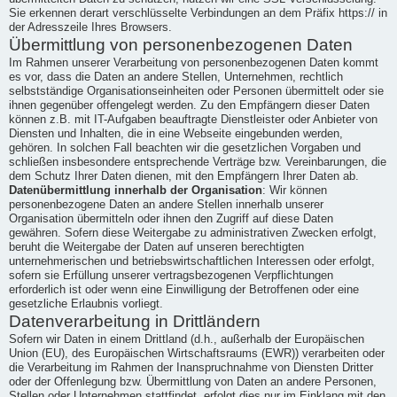
Sie erkennen derart verschlüsselte Verbindungen an dem Präfix https:// in
der Adresszeile Ihres Browsers.
Übermittlung von personenbezogenen Daten
Im Rahmen unserer Verarbeitung von personenbezogenen Daten kommt
es vor, dass die Daten an andere Stellen, Unternehmen, rechtlich
selbstständige Organisationseinheiten oder Personen übermittelt oder sie
ihnen gegenüber offengelegt werden. Zu den Empfängern dieser Daten
können z.B. mit IT-Aufgaben beauftragte Dienstleister oder Anbieter von
Diensten und Inhalten, die in eine Webseite eingebunden werden,
gehören. In solchen Fall beachten wir die gesetzlichen Vorgaben und
schließen insbesondere entsprechende Verträge bzw. Vereinbarungen, die
dem Schutz Ihrer Daten dienen, mit den Empfängern Ihrer Daten ab.
Datenübermittlung innerhalb der Organisation
: Wir können
personenbezogene Daten an andere Stellen innerhalb unserer
Organisation übermitteln oder ihnen den Zugriff auf diese Daten
gewähren. Sofern diese Weitergabe zu administrativen Zwecken erfolgt,
beruht die Weitergabe der Daten auf unseren berechtigten
unternehmerischen und betriebswirtschaftlichen Interessen oder erfolgt,
sofern sie Erfüllung unserer vertragsbezogenen Verpflichtungen
erforderlich ist oder wenn eine Einwilligung der Betroffenen oder eine
gesetzliche Erlaubnis vorliegt.
Datenverarbeitung in Drittländern
Sofern wir Daten in einem Drittland (d.h., außerhalb der Europäischen
Union (EU), des Europäischen Wirtschaftsraums (EWR)) verarbeiten oder
die Verarbeitung im Rahmen der Inanspruchnahme von Diensten Dritter
oder der Offenlegung bzw. Übermittlung von Daten an andere Personen,
Stellen oder Unternehmen stattfindet, erfolgt dies nur im Einklang mit den