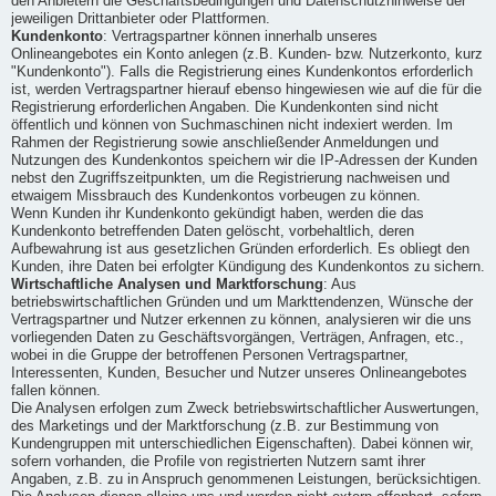
den Anbietern die Geschäftsbedingungen und Datenschutzhinweise der
jeweiligen Drittanbieter oder Plattformen.
Kundenkonto
: Vertragspartner können innerhalb unseres
Onlineangebotes ein Konto anlegen (z.B. Kunden- bzw. Nutzerkonto, kurz
"Kundenkonto"). Falls die Registrierung eines Kundenkontos erforderlich
ist, werden Vertragspartner hierauf ebenso hingewiesen wie auf die für die
Registrierung erforderlichen Angaben. Die Kundenkonten sind nicht
öffentlich und können von Suchmaschinen nicht indexiert werden. Im
Rahmen der Registrierung sowie anschließender Anmeldungen und
Nutzungen des Kundenkontos speichern wir die IP-Adressen der Kunden
nebst den Zugriffszeitpunkten, um die Registrierung nachweisen und
etwaigem Missbrauch des Kundenkontos vorbeugen zu können.
Wenn Kunden ihr Kundenkonto gekündigt haben, werden die das
Kundenkonto betreffenden Daten gelöscht, vorbehaltlich, deren
Aufbewahrung ist aus gesetzlichen Gründen erforderlich. Es obliegt den
Kunden, ihre Daten bei erfolgter Kündigung des Kundenkontos zu sichern.
Wirtschaftliche Analysen und Marktforschung
: Aus
betriebswirtschaftlichen Gründen und um Markttendenzen, Wünsche der
Vertragspartner und Nutzer erkennen zu können, analysieren wir die uns
vorliegenden Daten zu Geschäftsvorgängen, Verträgen, Anfragen, etc.,
wobei in die Gruppe der betroffenen Personen Vertragspartner,
Interessenten, Kunden, Besucher und Nutzer unseres Onlineangebotes
fallen können.
Die Analysen erfolgen zum Zweck betriebswirtschaftlicher Auswertungen,
des Marketings und der Marktforschung (z.B. zur Bestimmung von
Kundengruppen mit unterschiedlichen Eigenschaften). Dabei können wir,
sofern vorhanden, die Profile von registrierten Nutzern samt ihrer
Angaben, z.B. zu in Anspruch genommenen Leistungen, berücksichtigen.