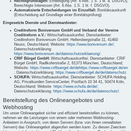
Rechtsgrundlagen:
Einwilligung (Art. 6 Abs. 1 S. 1 lit. a. DSGVO),
Berechtigte Interessen (Art. 6 Abs. 1 S. 1 lit. f. DSGVO).
Automatisierte Entscheidungen im Einzelfall:
Bonitätsauskunft
(Entscheidung auf Grundlage einer Bonitätsprüfung).
Eingesetzte Dienste und Diensteanbieter:
Creditreform Boniversum GmbH und Verband der Vereine
Creditreform e.V.:
Wirtschaftsauskunftei; Dienstanbieter:
Creditreform Boniversum GmbH, Hellersbergstraße 11, 41460
Neuss, Deutschland; Website:
https://www.boniversum.de/
;
Datenschutzerklärung:
https://www.boniversum.de/datenschutzerklaerung/
.
CRIF Bürgel GmbH:
Wirtschaftsauskunftei; Dienstanbieter: CRIF
Bürgel GmbH, Radlkoferstraße 2, 81373 München, Deutschland;
Website:
https://www.crifbuergel.de/dehttps://www.crifbuergel.de/en
; Datenschutzerklärung:
https://www.crifbuergel.de/de/datenschutz
.
SCHUFA:
Wirtschaftsauskunftei; Dienstanbieter: SCHUFA Holding
AG, Privatkunden ServiceCenter, Postfach 10 34 41, 50474 Köln,
Deutschland; Website:
https://www.schufa.de/de/
;
Datenschutzerklärung:
https://www.schufa.de/de/datenschutz/
.
Bereitstellung des Onlineangebotes und
Webhosting
Um unser Onlineangebot sicher und effizient bereitstellen zu können,
nehmen wir die Leistungen von einem oder mehreren Webhosting-
Anbietern in Anspruch, von deren Servern (bzw. von ihnen verwalteten
Servern) das Onlineangebot abgerufen werden kann. Zu diesen Zwecken