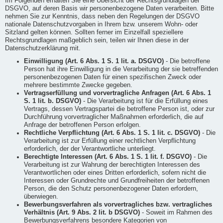
Im Folgenden erhalten Sie eine Übersicht der Rechtsgrundlagen der
DSGVO, auf deren Basis wir personenbezogene Daten verarbeiten. Bitte
nehmen Sie zur Kenntnis, dass neben den Regelungen der DSGVO
nationale Datenschutzvorgaben in Ihrem bzw. unserem Wohn- oder
Sitzland gelten können. Sollten ferner im Einzelfall speziellere
Rechtsgrundlagen maßgeblich sein, teilen wir Ihnen diese in der
Datenschutzerklärung mit.
Einwilligung (Art. 6 Abs. 1 S. 1 lit. a. DSGVO)
- Die betroffene
Person hat ihre Einwilligung in die Verarbeitung der sie betreffenden
personenbezogenen Daten für einen spezifischen Zweck oder
mehrere bestimmte Zwecke gegeben.
Vertragserfüllung und vorvertragliche Anfragen (Art. 6 Abs. 1
S. 1 lit. b. DSGVO)
- Die Verarbeitung ist für die Erfüllung eines
Vertrags, dessen Vertragspartei die betroffene Person ist, oder zur
Durchführung vorvertraglicher Maßnahmen erforderlich, die auf
Anfrage der betroffenen Person erfolgen.
Rechtliche Verpflichtung (Art. 6 Abs. 1 S. 1 lit. c. DSGVO)
- Die
Verarbeitung ist zur Erfüllung einer rechtlichen Verpflichtung
erforderlich, der der Verantwortliche unterliegt.
Berechtigte Interessen (Art. 6 Abs. 1 S. 1 lit. f. DSGVO)
- Die
Verarbeitung ist zur Wahrung der berechtigten Interessen des
Verantwortlichen oder eines Dritten erforderlich, sofern nicht die
Interessen oder Grundrechte und Grundfreiheiten der betroffenen
Person, die den Schutz personenbezogener Daten erfordern,
überwiegen.
Bewerbungsverfahren als vorvertragliches bzw. vertragliches
Verhältnis (Art. 9 Abs. 2 lit. b DSGVO)
- Soweit im Rahmen des
Bewerbungsverfahrens besondere Kategorien von