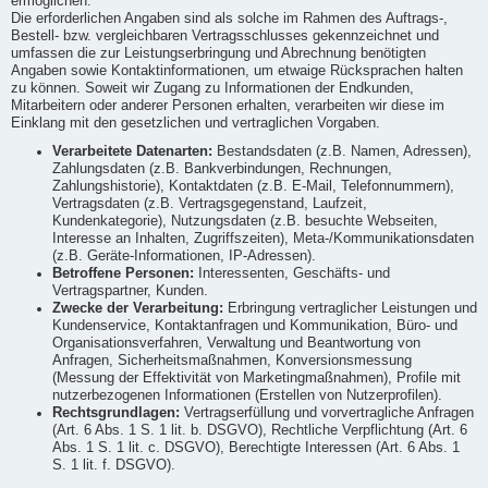
ermöglichen.
Die erforderlichen Angaben sind als solche im Rahmen des Auftrags-,
Bestell- bzw. vergleichbaren Vertragsschlusses gekennzeichnet und
umfassen die zur Leistungserbringung und Abrechnung benötigten
Angaben sowie Kontaktinformationen, um etwaige Rücksprachen halten
zu können. Soweit wir Zugang zu Informationen der Endkunden,
Mitarbeitern oder anderer Personen erhalten, verarbeiten wir diese im
Einklang mit den gesetzlichen und vertraglichen Vorgaben.
Verarbeitete Datenarten:
Bestandsdaten (z.B. Namen, Adressen),
Zahlungsdaten (z.B. Bankverbindungen, Rechnungen,
Zahlungshistorie), Kontaktdaten (z.B. E-Mail, Telefonnummern),
Vertragsdaten (z.B. Vertragsgegenstand, Laufzeit,
Kundenkategorie), Nutzungsdaten (z.B. besuchte Webseiten,
Interesse an Inhalten, Zugriffszeiten), Meta-/Kommunikationsdaten
(z.B. Geräte-Informationen, IP-Adressen).
Betroffene Personen:
Interessenten, Geschäfts- und
Vertragspartner, Kunden.
Zwecke der Verarbeitung:
Erbringung vertraglicher Leistungen und
Kundenservice, Kontaktanfragen und Kommunikation, Büro- und
Organisationsverfahren, Verwaltung und Beantwortung von
Anfragen, Sicherheitsmaßnahmen, Konversionsmessung
(Messung der Effektivität von Marketingmaßnahmen), Profile mit
nutzerbezogenen Informationen (Erstellen von Nutzerprofilen).
Rechtsgrundlagen:
Vertragserfüllung und vorvertragliche Anfragen
(Art. 6 Abs. 1 S. 1 lit. b. DSGVO), Rechtliche Verpflichtung (Art. 6
Abs. 1 S. 1 lit. c. DSGVO), Berechtigte Interessen (Art. 6 Abs. 1
S. 1 lit. f. DSGVO).