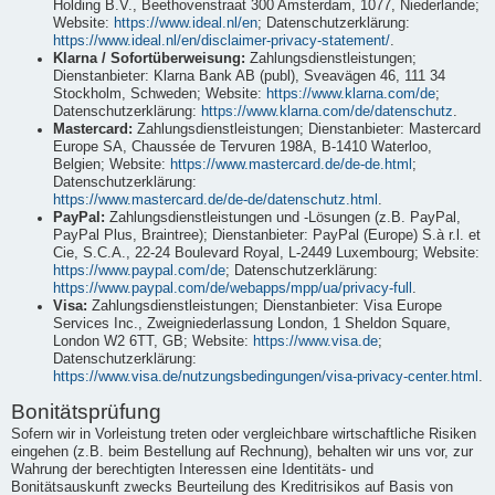
Holding B.V., Beethovenstraat 300 Amsterdam, 1077, Niederlande;
Website:
https://www.ideal.nl/en
; Datenschutzerklärung:
https://www.ideal.nl/en/disclaimer-privacy-statement/
.
Klarna / Sofortüberweisung:
Zahlungsdienstleistungen;
Dienstanbieter: Klarna Bank AB (publ), Sveavägen 46, 111 34
Stockholm, Schweden; Website:
https://www.klarna.com/de
;
Datenschutzerklärung:
https://www.klarna.com/de/datenschutz
.
Mastercard:
Zahlungsdienstleistungen; Dienstanbieter: Mastercard
Europe SA, Chaussée de Tervuren 198A, B-1410 Waterloo,
Belgien; Website:
https://www.mastercard.de/de-de.html
;
Datenschutzerklärung:
https://www.mastercard.de/de-de/datenschutz.html
.
PayPal:
Zahlungsdienstleistungen und -Lösungen (z.B. PayPal,
PayPal Plus, Braintree); Dienstanbieter: PayPal (Europe) S.à r.l. et
Cie, S.C.A., 22-24 Boulevard Royal, L-2449 Luxembourg; Website:
https://www.paypal.com/de
; Datenschutzerklärung:
https://www.paypal.com/de/webapps/mpp/ua/privacy-full
.
Visa:
Zahlungsdienstleistungen; Dienstanbieter: Visa Europe
Services Inc., Zweigniederlassung London, 1 Sheldon Square,
London W2 6TT, GB; Website:
https://www.visa.de
;
Datenschutzerklärung:
https://www.visa.de/nutzungsbedingungen/visa-privacy-center.html
.
Bonitätsprüfung
Sofern wir in Vorleistung treten oder vergleichbare wirtschaftliche Risiken
eingehen (z.B. beim Bestellung auf Rechnung), behalten wir uns vor, zur
Wahrung der berechtigten Interessen eine Identitäts- und
Bonitätsauskunft zwecks Beurteilung des Kreditrisikos auf Basis von