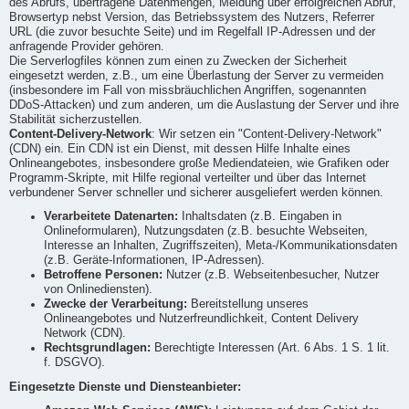
des Abrufs, übertragene Datenmengen, Meldung über erfolgreichen Abruf,
Browsertyp nebst Version, das Betriebssystem des Nutzers, Referrer
URL (die zuvor besuchte Seite) und im Regelfall IP-Adressen und der
anfragende Provider gehören.
Die Serverlogfiles können zum einen zu Zwecken der Sicherheit
eingesetzt werden, z.B., um eine Überlastung der Server zu vermeiden
(insbesondere im Fall von missbräuchlichen Angriffen, sogenannten
DDoS-Attacken) und zum anderen, um die Auslastung der Server und ihre
Stabilität sicherzustellen.
Content-Delivery-Network
: Wir setzen ein "Content-Delivery-Network"
(CDN) ein. Ein CDN ist ein Dienst, mit dessen Hilfe Inhalte eines
Onlineangebotes, insbesondere große Mediendateien, wie Grafiken oder
Programm-Skripte, mit Hilfe regional verteilter und über das Internet
verbundener Server schneller und sicherer ausgeliefert werden können.
Verarbeitete Datenarten:
Inhaltsdaten (z.B. Eingaben in
Onlineformularen), Nutzungsdaten (z.B. besuchte Webseiten,
Interesse an Inhalten, Zugriffszeiten), Meta-/Kommunikationsdaten
(z.B. Geräte-Informationen, IP-Adressen).
Betroffene Personen:
Nutzer (z.B. Webseitenbesucher, Nutzer
von Onlinediensten).
Zwecke der Verarbeitung:
Bereitstellung unseres
Onlineangebotes und Nutzerfreundlichkeit, Content Delivery
Network (CDN).
Rechtsgrundlagen:
Berechtigte Interessen (Art. 6 Abs. 1 S. 1 lit.
f. DSGVO).
Eingesetzte Dienste und Diensteanbieter: