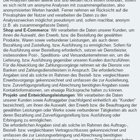
Die Analysen dienen alleine uns und werden nicht extern offenbart, sofern
es sich nicht um anonyme Analysen mit zusammengefassten, also
anonymisierten Werten handelt. Ferner nehmen wir Rücksicht auf die
Privatsphäre der Nutzer und verarbeiten die Daten zu den
Analysezwecken möglichst pseudonym und, sofern machbar, anonym
(z.B. als zusammengefasste Daten).
Shop und E-Commerce
: Wir verarbeiten die Daten unserer Kunden, um
ihnen die Auswahl, den Erwerb, bzw. die Bestellung der gewählten
Produkte, Waren sowie verbundener Leistungen, als auch deren
Bezahlung und Zustellung, bzw. Ausführung zu ermöglichen. Sofern für
die Ausführung einer Bestellung erforderlich, setzen wir Dienstleister,
insbesondere Post-, Speditions- und Versandunternehmen ein, um die
Lieferung, bzw. Ausführung gegenüber unseren Kunden durchzuführen.
Für die Abwicklung der Zahlungsvorgänge nehmen wir die Dienste von
Banken und Zahlungsdienstleistern in Anspruch. Die erforderlichen
Angaben sind als solche im Rahmen des Bestell- bzw. vergleichbaren
Erwerbsvorgangs gekennzeichnet und umfassen die zur Auslieferung,
bzw. Zurverfügungstellung und Abrechnung benötigten Angaben sowie
Kontaktinformationen, um etwaige Rücksprache halten zu können.
Projekt- und Entwicklungsleistungen
: Wir verarbeiten die Daten
unserer Kunden sowie Auftraggeber (nachfolgend einheitlich als "Kunden"
bezeichnet), um ihnen die Auswahl, den Erwerb bzw. die Beauftragung der
gewählten Leistungen oder Werke sowie verbundener Tätigkeiten als auch
deren Bezahlung und Zurverfügungstellung bzw. Ausführung oder
Erbringung zu ermöglichen.
Die erforderlichen Angaben sind als solche im Rahmen des Auftrags-,
Bestell- bzw. vergleichbaren Vertragsschlusses gekennzeichnet und
umfassen die zur Leistungserbringung und Abrechnung benötigten