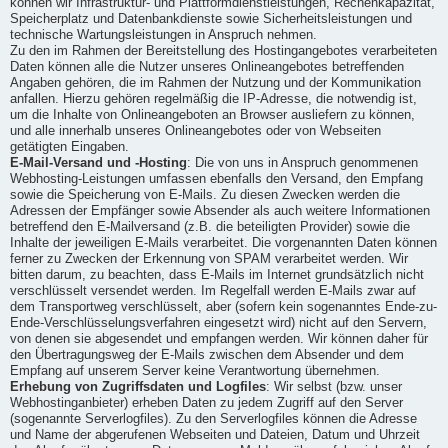
können wir Infrastruktur- und Plattformdienstleistungen, Rechenkapazität,
Speicherplatz und Datenbankdienste sowie Sicherheitsleistungen und
technische Wartungsleistungen in Anspruch nehmen.
Zu den im Rahmen der Bereitstellung des Hostingangebotes verarbeiteten
Daten können alle die Nutzer unseres Onlineangebotes betreffenden
Angaben gehören, die im Rahmen der Nutzung und der Kommunikation
anfallen. Hierzu gehören regelmäßig die IP-Adresse, die notwendig ist,
um die Inhalte von Onlineangeboten an Browser ausliefern zu können,
und alle innerhalb unseres Onlineangebotes oder von Webseiten
getätigten Eingaben.
E-Mail-Versand und -Hosting
: Die von uns in Anspruch genommenen
Webhosting-Leistungen umfassen ebenfalls den Versand, den Empfang
sowie die Speicherung von E-Mails. Zu diesen Zwecken werden die
Adressen der Empfänger sowie Absender als auch weitere Informationen
betreffend den E-Mailversand (z.B. die beteiligten Provider) sowie die
Inhalte der jeweiligen E-Mails verarbeitet. Die vorgenannten Daten können
ferner zu Zwecken der Erkennung von SPAM verarbeitet werden. Wir
bitten darum, zu beachten, dass E-Mails im Internet grundsätzlich nicht
verschlüsselt versendet werden. Im Regelfall werden E-Mails zwar auf
dem Transportweg verschlüsselt, aber (sofern kein sogenanntes Ende-zu-
Ende-Verschlüsselungsverfahren eingesetzt wird) nicht auf den Servern,
von denen sie abgesendet und empfangen werden. Wir können daher für
den Übertragungsweg der E-Mails zwischen dem Absender und dem
Empfang auf unserem Server keine Verantwortung übernehmen.
Erhebung von Zugriffsdaten und Logfiles
: Wir selbst (bzw. unser
Webhostinganbieter) erheben Daten zu jedem Zugriff auf den Server
(sogenannte Serverlogfiles). Zu den Serverlogfiles können die Adresse
und Name der abgerufenen Webseiten und Dateien, Datum und Uhrzeit