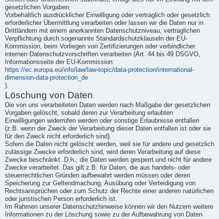
gesetzlichen Vorgaben.
Vorbehaltlich ausdrücklicher Einwilligung oder vertraglich oder gesetzlich
erforderlicher Übermittlung verarbeiten oder lassen wir die Daten nur in
Drittländern mit einem anerkannten Datenschutzniveau, vertraglichen
Verpflichtung durch sogenannte Standardschutzklauseln der EU-
Kommission, beim Vorliegen von Zertifizierungen oder verbindlicher
internen Datenschutzvorschriften verarbeiten (Art. 44 bis 49 DSGVO,
Informationsseite der EU-Kommission:
https://ec.europa.eu/info/law/law-topic/data-protection/international-
dimension-data-protection_de
).
Löschung von Daten
Die von uns verarbeiteten Daten werden nach Maßgabe der gesetzlichen
Vorgaben gelöscht, sobald deren zur Verarbeitung erlaubten
Einwilligungen widerrufen werden oder sonstige Erlaubnisse entfallen
(z.B. wenn der Zweck der Verarbeitung dieser Daten entfallen ist oder sie
für den Zweck nicht erforderlich sind).
Sofern die Daten nicht gelöscht werden, weil sie für andere und gesetzlich
zulässige Zwecke erforderlich sind, wird deren Verarbeitung auf diese
Zwecke beschränkt. D.h., die Daten werden gesperrt und nicht für andere
Zwecke verarbeitet. Das gilt z.B. für Daten, die aus handels- oder
steuerrechtlichen Gründen aufbewahrt werden müssen oder deren
Speicherung zur Geltendmachung, Ausübung oder Verteidigung von
Rechtsansprüchen oder zum Schutz der Rechte einer anderen natürlichen
oder juristischen Person erforderlich ist.
Im Rahmen unserer Datenschutzhinweise können wir den Nutzern weitere
Informationen zu der Löschung sowie zu der Aufbewahrung von Daten