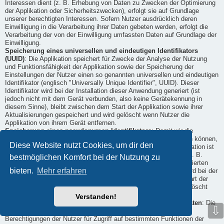
Interessen dient (z. B. Erhebung von Daten zu Zwecken der Optimierung
der Applikation oder Sicherheitszwecken), erfolgt sie auf Grundlage
unserer berechtigten Interessen. Sofern Nutzer ausdrücklich deren
Einwilligung in die Verarbeitung ihrer Daten gebeten werden, erfolgt die
Verarbeitung der von der Einwilligung umfassten Daten auf Grundlage der
Einwilligung.
Speicherung eines universellen und eindeutigen Identifikators
(UUID)
: Die Applikation speichert für Zwecke der Analyse der Nutzung
und Funktionsfähigkeit der Applikation sowie der Speicherung der
Einstellungen der Nutzer einen so genannten universellen und eindeutigen
Identifikator (englisch "Universally Unique Identifier", UUID). Dieser
Identifikator wird bei der Installation dieser Anwendung generiert (ist
jedoch nicht mit dem Gerät verbunden, also keine Gerätekennung in
diesem Sinne), bleibt zwischen dem Start der Applikation sowie ihrer
Aktualisierungen gespeichert und wird gelöscht wenn Nutzer die
Applikation von ihrem Gerät entfernen.
Speicherung eines pseudonymen Identifikators
: Damit wir die
Applikation bereitstellen und ihre Funktionsfähigkeit sicherstellen können,
Diese Website nutzt Cookies, um dir den
verwenden wir einen pseudonymen Identifikator. Der die Identifikation ist
ein mathematischer Wert (d. h. es werden keine Klardaten, wie z. B.
bestmöglichen Komfort bei der Nutzung zu
Namen verwendet), der einem Gerät und/ oder der auf ihm installierten
bieten.
Mehr erfahren
Installation der Applikation zugeordnet ist. Dieser Identifikator wird bei der
Installation dieser Anwendung generiert, bleibt zwischen dem Start der
Applikation sowie ihrer Aktualisierungen gespeichert und wird gelöscht
wenn Nutzer die Applikation von dem Gerät entfernen.
Verstanden!
Geräteberechtigungen für den Zugriff auf Funktionen und Daten
: Die
⇩
Nutzung unserer Applikation oder ihrer Funktionalitäten kann
Berechtigungen der Nutzer für Zugriff auf bestimmten Funktionen der