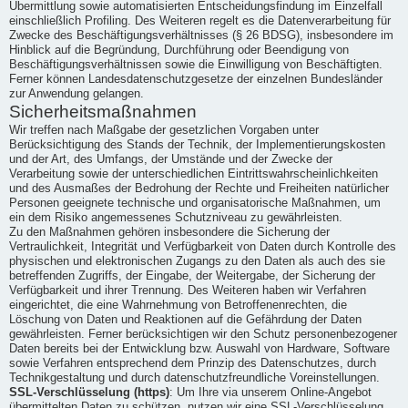
Übermittlung sowie automatisierten Entscheidungsfindung im Einzelfall
einschließlich Profiling. Des Weiteren regelt es die Datenverarbeitung für
Zwecke des Beschäftigungsverhältnisses (§ 26 BDSG), insbesondere im
Hinblick auf die Begründung, Durchführung oder Beendigung von
Beschäftigungsverhältnissen sowie die Einwilligung von Beschäftigten.
Ferner können Landesdatenschutzgesetze der einzelnen Bundesländer
zur Anwendung gelangen.
Sicherheitsmaßnahmen
Wir treffen nach Maßgabe der gesetzlichen Vorgaben unter
Berücksichtigung des Stands der Technik, der Implementierungskosten
und der Art, des Umfangs, der Umstände und der Zwecke der
Verarbeitung sowie der unterschiedlichen Eintrittswahrscheinlichkeiten
und des Ausmaßes der Bedrohung der Rechte und Freiheiten natürlicher
Personen geeignete technische und organisatorische Maßnahmen, um
ein dem Risiko angemessenes Schutzniveau zu gewährleisten.
Zu den Maßnahmen gehören insbesondere die Sicherung der
Vertraulichkeit, Integrität und Verfügbarkeit von Daten durch Kontrolle des
physischen und elektronischen Zugangs zu den Daten als auch des sie
betreffenden Zugriffs, der Eingabe, der Weitergabe, der Sicherung der
Verfügbarkeit und ihrer Trennung. Des Weiteren haben wir Verfahren
eingerichtet, die eine Wahrnehmung von Betroffenenrechten, die
Löschung von Daten und Reaktionen auf die Gefährdung der Daten
gewährleisten. Ferner berücksichtigen wir den Schutz personenbezogener
Daten bereits bei der Entwicklung bzw. Auswahl von Hardware, Software
sowie Verfahren entsprechend dem Prinzip des Datenschutzes, durch
Technikgestaltung und durch datenschutzfreundliche Voreinstellungen.
SSL-Verschlüsselung (https)
: Um Ihre via unserem Online-Angebot
übermittelten Daten zu schützen, nutzen wir eine SSL-Verschlüsselung.