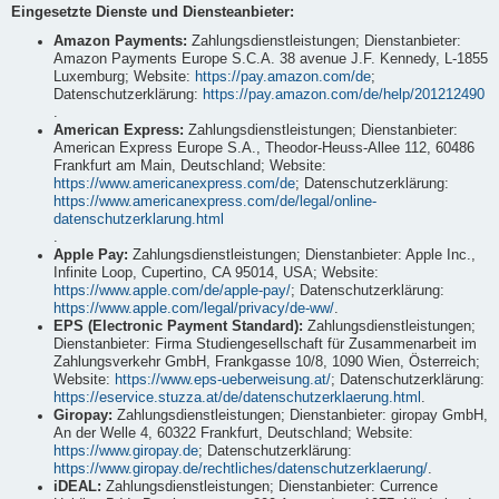
Eingesetzte Dienste und Diensteanbieter:
Amazon Payments:
Zahlungsdienstleistungen; Dienstanbieter:
Amazon Payments Europe S.C.A. 38 avenue J.F. Kennedy, L-1855
Luxemburg; Website:
https://pay.amazon.com/de
;
Datenschutzerklärung:
https://pay.amazon.com/de/help/201212490
.
American Express:
Zahlungsdienstleistungen; Dienstanbieter:
American Express Europe S.A., Theodor-Heuss-Allee 112, 60486
Frankfurt am Main, Deutschland; Website:
https://www.americanexpress.com/de
; Datenschutzerklärung:
https://www.americanexpress.com/de/legal/online-
datenschutzerklarung.html
.
Apple Pay:
Zahlungsdienstleistungen; Dienstanbieter: Apple Inc.,
Infinite Loop, Cupertino, CA 95014, USA; Website:
https://www.apple.com/de/apple-pay/
; Datenschutzerklärung:
https://www.apple.com/legal/privacy/de-ww/
.
EPS (Electronic Payment Standard):
Zahlungsdienstleistungen;
Dienstanbieter: Firma Studiengesellschaft für Zusammenarbeit im
Zahlungsverkehr GmbH, Frankgasse 10/8, 1090 Wien, Österreich;
Website:
https://www.eps-ueberweisung.at/
; Datenschutzerklärung:
https://eservice.stuzza.at/de/datenschutzerklaerung.html
.
Giropay:
Zahlungsdienstleistungen; Dienstanbieter: giropay GmbH,
An der Welle 4, 60322 Frankfurt, Deutschland; Website:
https://www.giropay.de
; Datenschutzerklärung:
https://www.giropay.de/rechtliches/datenschutzerklaerung/
.
iDEAL:
Zahlungsdienstleistungen; Dienstanbieter: Currence