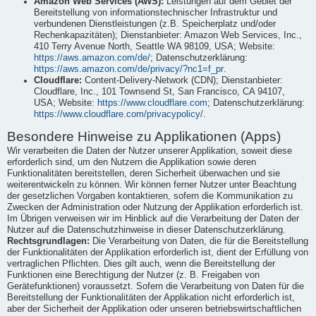
Amazon Web Services (AWS):
Leistungen auf dem Gebiet der
Bereitstellung von informationstechnischer Infrastruktur und
verbundenen Dienstleistungen (z.B. Speicherplatz und/oder
Rechenkapazitäten); Dienstanbieter: Amazon Web Services, Inc.,
410 Terry Avenue North, Seattle WA 98109, USA; Website:
https://aws.amazon.com/de/
; Datenschutzerklärung:
https://aws.amazon.com/de/privacy/?nc1=f_pr
.
Cloudflare:
Content-Delivery-Network (CDN); Dienstanbieter:
Cloudflare, Inc., 101 Townsend St, San Francisco, CA 94107,
USA; Website:
https://www.cloudflare.com
; Datenschutzerklärung:
https://www.cloudflare.com/privacypolicy/
.
Besondere Hinweise zu Applikationen (Apps)
Wir verarbeiten die Daten der Nutzer unserer Applikation, soweit diese
erforderlich sind, um den Nutzern die Applikation sowie deren
Funktionalitäten bereitstellen, deren Sicherheit überwachen und sie
weiterentwickeln zu können. Wir können ferner Nutzer unter Beachtung
der gesetzlichen Vorgaben kontaktieren, sofern die Kommunikation zu
Zwecken der Administration oder Nutzung der Applikation erforderlich ist.
Im Übrigen verweisen wir im Hinblick auf die Verarbeitung der Daten der
Nutzer auf die Datenschutzhinweise in dieser Datenschutzerklärung.
Rechtsgrundlagen:
Die Verarbeitung von Daten, die für die Bereitstellung
der Funktionalitäten der Applikation erforderlich ist, dient der Erfüllung von
vertraglichen Pflichten. Dies gilt auch, wenn die Bereitstellung der
Funktionen eine Berechtigung der Nutzer (z. B. Freigaben von
Gerätefunktionen) voraussetzt. Sofern die Verarbeitung von Daten für die
Bereitstellung der Funktionalitäten der Applikation nicht erforderlich ist,
aber der Sicherheit der Applikation oder unseren betriebswirtschaftlichen