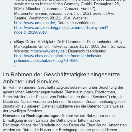
sowie Amazon Instant Video Germany GmbH, Domagkstr. 28,
80807 München (zusammen "Amazon Europe"),
Mutterunternehmen: Amazon.com, Inc., 2021 Seventh Ave,
Seattle, Washington 98121, USA; Website:
https://www.amazon.de/
; Datenschutzerklärung:
https://www.amazon.de/gp/help/customer/display.html?
nodeId=201909010
.
eBay:
Online Marktplatz für E-Commerce; Dienstanbieter: eBay
Marketplaces GmbH, Helvetiastrasse 15/17, 3005 Bern, Schweiz;
Website:
https://www.ebay.de/
; Datenschutzerklärung:
https://www.ebay.de/help/policies/member-behavior-
policies/datenschutzerklrung?id=4260
.
Im Rahmen der Geschäftstätigkeit eingesetzte
Anbieter und Services
Im Rahmen unserer Geschäftstätigkeit setzen wir unter Beachtung der
gesetzlichen Anforderungen weitere Dienstleistungen, Plattformen,
Schnittstellen oder Plugins von Drittanbietern (kurz "Services") ein, die
Daten der Nutzer verarbeiten können. In diesem Zusammenhang gelten
zusätzlich zu unseren Datenschutzhinweisen die Datenschutzhinweise
der jeweiligen Services.
Hinweise zu Rechtsgrundlagen:
Sofern wir die Nutzer um deren
Einwilligung in den Einsatz der Drittanbieter bitten, ist die
Rechtsgrundlage der Verarbeitung von Daten die Einwilligung. Ansonsten
werden die Daten der Nutzer zur Erbringung unserer geschäftlichen