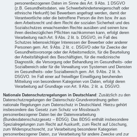
personenbezogenen Daten im Sinne des Art. 9 Abs. 1 DSGVO
(z.B. Gesundheitsdaten, wie Schwerbehinderteneigenschaft oder
ethnische Herkunft) bei Bewerbern angefragt werden, damit der
Verantwortliche oder die betroffene Person die ihm bzw. ihr aus
dem Arbeitsrecht und dem Recht der sozialen Sicherheit und des
Sozialschutzes erwachsenden Rechte ausüben und seinen bzw.
ihren diesbezüglichen Pflichten nachkommen kann, erfolgt deren
Verarbeitung nach Art. 9 Abs. 2 lit. b. DSGVO, im Fall des
Schutzes lebenswichtiger Interessen der Bewerber oder anderer
Personen gem. Art. 9 Abs. 2 lit. c. DSGVO oder für Zwecke der
Gesundheitsvorsorge oder der Arbeitsmedizin, für die Beurteilung
der Arbeitsfähigkeit des Beschäftigten, für die medizinische
Diagnostik, die Versorgung oder Behandlung im Gesundheits- oder
Sozialbereich oder für die Verwaltung von Systemen und Diensten
im Gesundheits- oder Sozialbereich gem. Art. 9 Abs. 2 lit. h.
DSGVO. Im Fall einer auf freiwilliger Einwilligung beruhenden
Mitteilung von besonderen Kategorien von Daten, erfolgt deren
Verarbeitung auf Grundlage von Art. 9 Abs. 2 lit. a. DSGVO.
Nationale Datenschutzregelungen in Deutschland
: Zusätzlich zu den
Datenschutzregelungen der Datenschutz-Grundverordnung gelten
nationale Regelungen zum Datenschutz in Deutschland. Hierzu gehört
insbesondere das Gesetz zum Schutz vor Missbrauch
personenbezogener Daten bei der Datenverarbeitung
(Bundesdatenschutzgesetz – BDSG). Das BDSG enthält insbesondere
Spezialregelungen zum Recht auf Auskunft, zum Recht auf Löschung,
zum Widerspruchsrecht, zur Verarbeitung besonderer Kategorien
personenbezogener Daten, zur Verarbeitung für andere Zwecke und zur