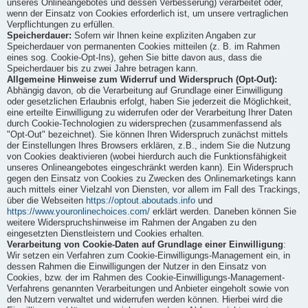
unseres Onlineangebotes und dessen Verbesserung) verarbeitet oder,
wenn der Einsatz von Cookies erforderlich ist, um unsere vertraglichen
Verpflichtungen zu erfüllen.
Speicherdauer:
Sofern wir Ihnen keine expliziten Angaben zur
Speicherdauer von permanenten Cookies mitteilen (z. B. im Rahmen
eines sog. Cookie-Opt-Ins), gehen Sie bitte davon aus, dass die
Speicherdauer bis zu zwei Jahre betragen kann.
Allgemeine Hinweise zum Widerruf und Widerspruch (Opt-Out):
Abhängig davon, ob die Verarbeitung auf Grundlage einer Einwilligung
oder gesetzlichen Erlaubnis erfolgt, haben Sie jederzeit die Möglichkeit,
eine erteilte Einwilligung zu widerrufen oder der Verarbeitung Ihrer Daten
durch Cookie-Technologien zu widersprechen (zusammenfassend als
"Opt-Out" bezeichnet). Sie können Ihren Widerspruch zunächst mittels
der Einstellungen Ihres Browsers erklären, z.B., indem Sie die Nutzung
von Cookies deaktivieren (wobei hierdurch auch die Funktionsfähigkeit
unseres Onlineangebotes eingeschränkt werden kann). Ein Widerspruch
gegen den Einsatz von Cookies zu Zwecken des Onlinemarketings kann
auch mittels einer Vielzahl von Diensten, vor allem im Fall des Trackings,
über die Webseiten
https://optout.aboutads.info
und
https://www.youronlinechoices.com/
erklärt werden. Daneben können Sie
weitere Widerspruchshinweise im Rahmen der Angaben zu den
eingesetzten Dienstleistern und Cookies erhalten.
Verarbeitung von Cookie-Daten auf Grundlage einer Einwilligung
:
Wir setzen ein Verfahren zum Cookie-Einwilligungs-Management ein, in
dessen Rahmen die Einwilligungen der Nutzer in den Einsatz von
Cookies, bzw. der im Rahmen des Cookie-Einwilligungs-Management-
Verfahrens genannten Verarbeitungen und Anbieter eingeholt sowie von
den Nutzern verwaltet und widerrufen werden können. Hierbei wird die