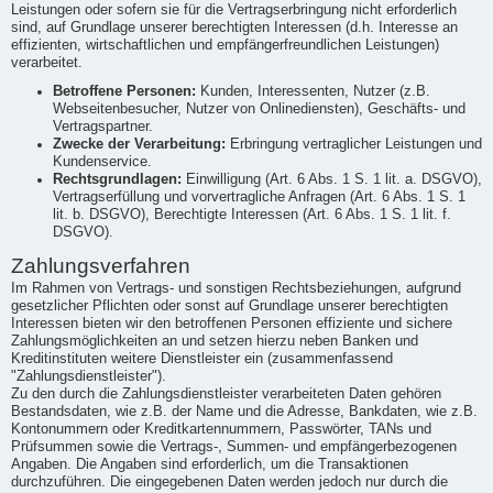
Leistungen oder sofern sie für die Vertragserbringung nicht erforderlich
sind, auf Grundlage unserer berechtigten Interessen (d.h. Interesse an
effizienten, wirtschaftlichen und empfängerfreundlichen Leistungen)
verarbeitet.
Betroffene Personen:
Kunden, Interessenten, Nutzer (z.B.
Webseitenbesucher, Nutzer von Onlinediensten), Geschäfts- und
Vertragspartner.
Zwecke der Verarbeitung:
Erbringung vertraglicher Leistungen und
Kundenservice.
Rechtsgrundlagen:
Einwilligung (Art. 6 Abs. 1 S. 1 lit. a. DSGVO),
Vertragserfüllung und vorvertragliche Anfragen (Art. 6 Abs. 1 S. 1
lit. b. DSGVO), Berechtigte Interessen (Art. 6 Abs. 1 S. 1 lit. f.
DSGVO).
Zahlungsverfahren
Im Rahmen von Vertrags- und sonstigen Rechtsbeziehungen, aufgrund
gesetzlicher Pflichten oder sonst auf Grundlage unserer berechtigten
Interessen bieten wir den betroffenen Personen effiziente und sichere
Zahlungsmöglichkeiten an und setzen hierzu neben Banken und
Kreditinstituten weitere Dienstleister ein (zusammenfassend
"Zahlungsdienstleister").
Zu den durch die Zahlungsdienstleister verarbeiteten Daten gehören
Bestandsdaten, wie z.B. der Name und die Adresse, Bankdaten, wie z.B.
Kontonummern oder Kreditkartennummern, Passwörter, TANs und
Prüfsummen sowie die Vertrags-, Summen- und empfängerbezogenen
Angaben. Die Angaben sind erforderlich, um die Transaktionen
durchzuführen. Die eingegebenen Daten werden jedoch nur durch die