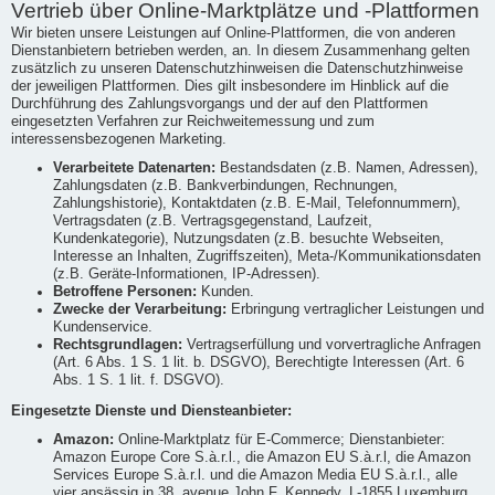
Vertrieb über Online-Marktplätze und -Plattformen
Wir bieten unsere Leistungen auf Online-Plattformen, die von anderen
Dienstanbietern betrieben werden, an. In diesem Zusammenhang gelten
zusätzlich zu unseren Datenschutzhinweisen die Datenschutzhinweise
der jeweiligen Plattformen. Dies gilt insbesondere im Hinblick auf die
Durchführung des Zahlungsvorgangs und der auf den Plattformen
eingesetzten Verfahren zur Reichweitemessung und zum
interessensbezogenen Marketing.
Verarbeitete Datenarten:
Bestandsdaten (z.B. Namen, Adressen),
Zahlungsdaten (z.B. Bankverbindungen, Rechnungen,
Zahlungshistorie), Kontaktdaten (z.B. E-Mail, Telefonnummern),
Vertragsdaten (z.B. Vertragsgegenstand, Laufzeit,
Kundenkategorie), Nutzungsdaten (z.B. besuchte Webseiten,
Interesse an Inhalten, Zugriffszeiten), Meta-/Kommunikationsdaten
(z.B. Geräte-Informationen, IP-Adressen).
Betroffene Personen:
Kunden.
Zwecke der Verarbeitung:
Erbringung vertraglicher Leistungen und
Kundenservice.
Rechtsgrundlagen:
Vertragserfüllung und vorvertragliche Anfragen
(Art. 6 Abs. 1 S. 1 lit. b. DSGVO), Berechtigte Interessen (Art. 6
Abs. 1 S. 1 lit. f. DSGVO).
Eingesetzte Dienste und Diensteanbieter:
Amazon:
Online-Marktplatz für E-Commerce; Dienstanbieter:
Amazon Europe Core S.à.r.l., die Amazon EU S.à.r.l, die Amazon
Services Europe S.à.r.l. und die Amazon Media EU S.à.r.l., alle
vier ansässig in 38, avenue John F. Kennedy, L-1855 Luxemburg,