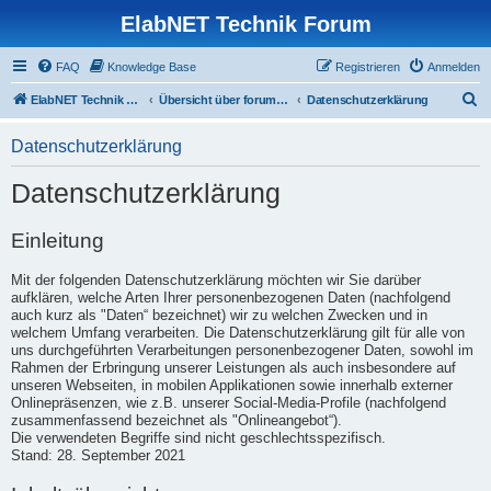
ElabNET Technik Forum
FAQ
Knowledge Base
Registrieren
Anmelden
S
ElabNET Technik Forum
Übersicht über forum.timberwolf.io
Datenschutzerklärung
u
Datenschutzerklärung
c
h
Datenschutzerklärung
e
Einleitung
Mit der folgenden Datenschutzerklärung möchten wir Sie darüber
aufklären, welche Arten Ihrer personenbezogenen Daten (nachfolgend
auch kurz als "Daten“ bezeichnet) wir zu welchen Zwecken und in
welchem Umfang verarbeiten. Die Datenschutzerklärung gilt für alle von
uns durchgeführten Verarbeitungen personenbezogener Daten, sowohl im
Rahmen der Erbringung unserer Leistungen als auch insbesondere auf
unseren Webseiten, in mobilen Applikationen sowie innerhalb externer
Onlinepräsenzen, wie z.B. unserer Social-Media-Profile (nachfolgend
zusammenfassend bezeichnet als "Onlineangebot“).
Die verwendeten Begriffe sind nicht geschlechtsspezifisch.
Stand: 28. September 2021