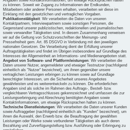
Angaben sowie Kontaktinformationen, um etwaige Rücksprachen halten
zu können. Soweit wir Zugang zu Informationen der Endkunden,
Mitarbeitern oder anderer Personen erhalten, verarbeiten wir diese im
Einklang mit den gesetzlichen und vertraglichen Vorgaben.
Publikationstätigkeit
: Wir verarbeiten die Daten von unseren
Kontaktpartnern, Interviewpartnern sowie sonstigen Personen, die
Gegenstand unserer publizistischen, redaktionellen und journalistischen
sowie verwandter Tätigkeiten sind. In diesem Zusammenhang verweisen
wir auf die Geltung von Schutzvorschriften der Meinungs- und
Pressefreiheit gem. Art. 85 DSGVO in Verbindung mit den jeweiligen
nationalen Gesetzen. Die Verarbeitung dient der Erfüllung unserer
Auftragstätigkeiten und findet im Übrigen insbesondere auf Grundlage des
Interesses der Allgemeinheit an Informations- und Medienangeboten statt.
Angebot von Software- und Plattformleistungen
: Wir verarbeiten die
Daten unserer Nutzer, angemeldeter und etwaiger Testnutzer (nachfolgend
einheitlich als "Nutzer" bezeichnet), um ihnen gegenüber unsere
vertraglichen Leistungen erbringen zu können sowie auf Grundlage
berechtigter Interessen, um die Sicherheit unseres Angebotes
gewährleisten und es weiterentwickeln zu können. Die erforderlichen
Angaben sind als solche im Rahmen des Auftrags-, Bestell- bzw.
vergleichbaren Vertragsschlusses gekennzeichnet und umfassen die zur
Leistungserbringung und Abrechnung benötigten Angaben sowie
Kontaktinformationen, um etwaige Rücksprachen halten zu können.
Technische Dienstleistungen
: Wir verarbeiten die Daten unserer Kunden
sowie Auftraggeber (nachfolgend einheitlich als "Kunden" bezeichnet), um
ihnen die Auswahl, den Erwerb bzw. die Beauftragung der gewählten
Leistungen oder Werke sowie verbundener Tätigkeiten als auch deren
Bezahlung und Zurverfügungstellung bzw. Ausführung oder Erbringung zu