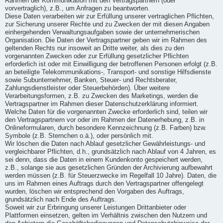
Rahmen der Kommunikation mit den Vertragspartnern (oder
vorvertraglich), z.B., um Anfragen zu beantworten.
Diese Daten verarbeiten wir zur Erfüllung unserer vertraglichen Pflichten,
zur Sicherung unserer Rechte und zu Zwecken der mit diesen Angaben
einhergehenden Verwaltungsaufgaben sowie der unternehmerischen
Organisation. Die Daten der Vertragspartner geben wir im Rahmen des
geltenden Rechts nur insoweit an Dritte weiter, als dies zu den
vorgenannten Zwecken oder zur Erfüllung gesetzlicher Pflichten
erforderlich ist oder mit Einwilligung der betroffenen Personen erfolgt (z.B.
an beteiligte Telekommunikations-, Transport- und sonstige Hilfsdienste
sowie Subunternehmer, Banken, Steuer- und Rechtsberater,
Zahlungsdienstleister oder Steuerbehörden). Über weitere
Verarbeitungsformen, z.B. zu Zwecken des Marketings, werden die
Vertragspartner im Rahmen dieser Datenschutzerklärung informiert.
Welche Daten für die vorgenannten Zwecke erforderlich sind, teilen wir
den Vertragspartnern vor oder im Rahmen der Datenerhebung, z.B. in
Onlineformularen, durch besondere Kennzeichnung (z.B. Farben) bzw.
Symbole (z.B. Sternchen o.ä.), oder persönlich mit.
Wir löschen die Daten nach Ablauf gesetzlicher Gewährleistungs- und
vergleichbarer Pflichten, d.h., grundsätzlich nach Ablauf von 4 Jahren, es
sei denn, dass die Daten in einem Kundenkonto gespeichert werden,
z.B., solange sie aus gesetzlichen Gründen der Archivierung aufbewahrt
werden müssen (z.B. für Steuerzwecke im Regelfall 10 Jahre). Daten, die
uns im Rahmen eines Auftrags durch den Vertragspartner offengelegt
wurden, löschen wir entsprechend den Vorgaben des Auftrags,
grundsätzlich nach Ende des Auftrags.
Soweit wir zur Erbringung unserer Leistungen Drittanbieter oder
Plattformen einsetzen, gelten im Verhältnis zwischen den Nutzern und