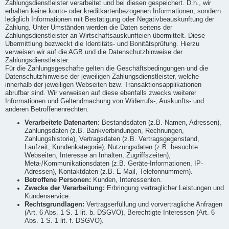
Zahlungsdienstleister verarbeitet und bei diesen gespeichert. D.h., wir
erhalten keine konto- oder kreditkartenbezogenen Informationen, sondern
lediglich Informationen mit Bestätigung oder Negativbeauskunftung der
Zahlung. Unter Umständen werden die Daten seitens der
Zahlungsdienstleister an Wirtschaftsauskunfteien übermittelt. Diese
Übermittlung bezweckt die Identitäts- und Bonitätsprüfung. Hierzu
verweisen wir auf die AGB und die Datenschutzhinweise der
Zahlungsdienstleister.
Für die Zahlungsgeschäfte gelten die Geschäftsbedingungen und die
Datenschutzhinweise der jeweiligen Zahlungsdienstleister, welche
innerhalb der jeweiligen Webseiten bzw. Transaktionsapplikationen
abrufbar sind. Wir verweisen auf diese ebenfalls zwecks weiterer
Informationen und Geltendmachung von Widerrufs-, Auskunfts- und
anderen Betroffenenrechten.
Verarbeitete Datenarten:
Bestandsdaten (z.B. Namen, Adressen),
Zahlungsdaten (z.B. Bankverbindungen, Rechnungen,
Zahlungshistorie), Vertragsdaten (z.B. Vertragsgegenstand,
Laufzeit, Kundenkategorie), Nutzungsdaten (z.B. besuchte
Webseiten, Interesse an Inhalten, Zugriffszeiten),
Meta-/Kommunikationsdaten (z.B. Geräte-Informationen, IP-
Adressen), Kontaktdaten (z.B. E-Mail, Telefonnummern).
Betroffene Personen:
Kunden, Interessenten.
Zwecke der Verarbeitung:
Erbringung vertraglicher Leistungen und
Kundenservice.
Rechtsgrundlagen:
Vertragserfüllung und vorvertragliche Anfragen
(Art. 6 Abs. 1 S. 1 lit. b. DSGVO), Berechtigte Interessen (Art. 6
Abs. 1 S. 1 lit. f. DSGVO).