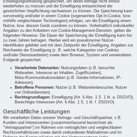
Einwilligungserklärung gespeichert, um deren Abfrage nicht erneut
wiederholen zu müssen und die Einwilligung entsprechend der
gesetzlichen Verpflichtung nachweisen zu können. Die Speicherung kann
serverseitig und/oder in einem Cookie (sogenanntes Opt-In-Cookie, bzw.
mithilfe vergleichbarer Technologien) erfolgen, um die Einwilligung einem
Nutzer, bzw. dessen Gerät zuordnen zu können. Vorbehaltlich individueller
Angaben zu den Anbietern von Cookie-Management-Diensten, gelten die
folgenden Hinweise: Die Dauer der Speicherung der Einwilligung kann bis
zu zwei Jahren betragen. Hierbei wird ein pseudonymer Nutzer-
Identifikator gebildet und mit dem Zeitpunkt der Einwilligung, Angaben zur
Reichweite der Einwilligung (z. B. welche Kategorien von Cookies
und/oder Diensteanbieter) sowie dem Browser, System und verwendeten
Endgerät gespeichert.
Verarbeitete Datenarten:
Nutzungsdaten (z.B. besuchte
Webseiten, Interesse an Inhalten, Zugriffszeiten),
Meta-/Kommunikationsdaten (z.B. Geräte-Informationen, IP-
Adressen).
Betroffene Personen:
Nutzer (z.B. Webseitenbesucher, Nutzer
von Onlinediensten).
Rechtsgrundlagen:
Einwilligung (Art. 6 Abs. 1 S. 1 lit. a. DSGVO),
Berechtigte Interessen (Art. 6 Abs. 1 S. 1 lit. f. DSGVO).
Geschäftliche Leistungen
Wir verarbeiten Daten unserer Vertrags- und Geschäftspartner, z.B.
Kunden und Interessenten (zusammenfassend bezeichnet als
"Vertragspartner") im Rahmen von vertraglichen und vergleichbaren
Rechtsverhältnissen sowie damit verbundenen Maßnahmen und im