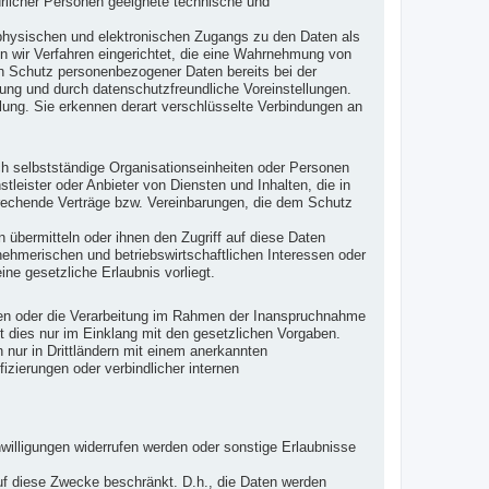
ürlicher Personen geeignete technische und
 physischen und elektronischen Zugangs zu den Daten als
en wir Verfahren eingerichtet, die eine Wahrnehmung von
en Schutz personenbezogener Daten bereits bei der
ng und durch datenschutzfreundliche Voreinstellungen.
lung. Sie erkennen derart verschlüsselte Verbindungen an
h selbstständige Organisationseinheiten oder Personen
leister oder Anbieter von Diensten und Inhalten, die in
prechende Verträge bzw. Vereinbarungen, die dem Schutz
 übermitteln oder ihnen den Zugriff auf diese Daten
nehmerischen und betriebswirtschaftlichen Interessen oder
ine gesetzliche Erlaubnis vorliegt.
iten oder die Verarbeitung im Rahmen der Inanspruchnahme
t dies nur im Einklang mit den gesetzlichen Vorgaben.
en nur in Drittländern mit einem anerkannten
zierungen oder verbindlicher internen
willigungen widerrufen werden oder sonstige Erlaubnisse
 auf diese Zwecke beschränkt. D.h., die Daten werden