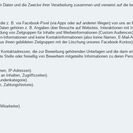
ten Daten und die Zwecke ihrer Verarbeitung zusammen und verweist auf die b
die z. B. via Facebook-Pixel (via Apps oder auf anderen Wegen) von uns an 
ten gehören z. B. Angaben über Besuche auf Websites, Interaktionen mit Inh
ung von Zielgruppen für Inhalte und Werbeinformationen (Custom Audiences) v
gin-Informationen und keine Kontaktinformationen (also keine Namen, E-Mai
us ihnen gebildeten Zielgruppen mit der Löschung unseres Facebook-Kontos)
Kontaktadressen, die zur Bewerbung gehörenden Unterlagen und die darin ent
 Stelle oder freiwillig von Bewerbern mitgeteilte Informationen zu deren Pers
nen, IP-Adressen).
n Inhalten, Zugriffszeiten).
undenkategorie).
 Zahlungshistorie).
Mitarbeiter).