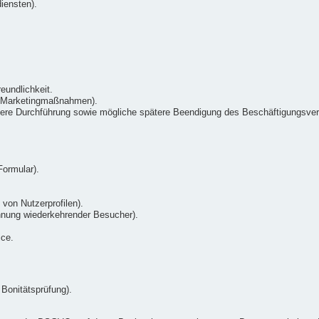
iensten).
eundlichkeit.
n Marketingmaßnahmen).
re Durchführung sowie mögliche spätere Beendigung des Beschäftigungsverh
.
ormular).
 von Nutzerprofilen).
nnung wiederkehrender Besucher).
ice.
Bonitätsprüfung).