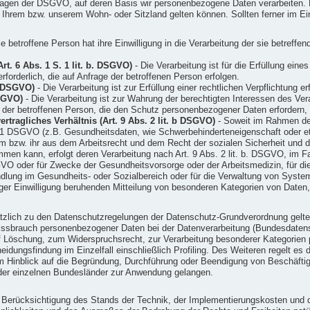
dlagen der DSGVO, auf deren Basis wir personenbezogene Daten verarbeiten. 
rem bzw. unserem Wohn- oder Sitzland gelten können. Sollten ferner im Einz
e betroffene Person hat ihre Einwilligung in die Verarbeitung der sie betref
rt. 6 Abs. 1 S. 1 lit. b. DSGVO)
- Die Verarbeitung ist für die Erfüllung eine
forderlich, die auf Anfrage der betroffenen Person erfolgen.
c. DSGVO)
- Die Verarbeitung ist zur Erfüllung einer rechtlichen Verpflichtung erf
DSGVO)
- Die Verarbeitung ist zur Wahrung der berechtigten Interessen des Veran
n der betroffenen Person, die den Schutz personenbezogener Daten erfordern,
tragliches Verhältnis (Art. 9 Abs. 2 lit. b DSGVO)
- Soweit im Rahmen de
1 DSGVO (z.B. Gesundheitsdaten, wie Schwerbehinderteneigenschaft oder eth
 ihm bzw. ihr aus dem Arbeitsrecht und dem Recht der sozialen Sicherheit u
men kann, erfolgt deren Verarbeitung nach Art. 9 Abs. 2 lit. b. DSGVO, im F
VO oder für Zwecke der Gesundheitsvorsorge oder der Arbeitsmedizin, für die 
dlung im Gesundheits- oder Sozialbereich oder für die Verwaltung von Syst
lliger Einwilligung beruhenden Mitteilung von besonderen Kategorien von Daten,
tzlich zu den Datenschutzregelungen der Datenschutz-Grundverordnung gelt
issbrauch personenbezogener Daten bei der Datenverarbeitung (Bundesdate
 Löschung, zum Widerspruchsrecht, zur Verarbeitung besonderer Kategorien 
idungsfindung im Einzelfall einschließlich Profiling. Des Weiteren regelt es
 Hinblick auf die Begründung, Durchführung oder Beendigung von Beschäftigu
der einzelnen Bundesländer zur Anwendung gelangen.
r Berücksichtigung des Stands der Technik, der Implementierungskosten und