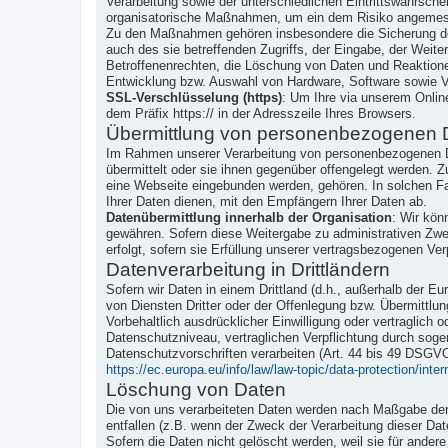
Verarbeitung sowie der unterschiedlichen Eintrittswahrsch
organisatorische Maßnahmen, um ein dem Risiko angemes
Zu den Maßnahmen gehören insbesondere die Sicherung der 
auch des sie betreffenden Zugriffs, der Eingabe, der Weit
Betroffenenrechten, die Löschung von Daten und Reaktione
Entwicklung bzw. Auswahl von Hardware, Software sowie V
SSL-Verschlüsselung (https)
: Um Ihre via unserem Onlin
dem Präfix https:// in der Adresszeile Ihres Browsers.
Übermittlung von personenbezogenen 
Im Rahmen unserer Verarbeitung von personenbezogenen Da
übermittelt oder sie ihnen gegenüber offengelegt werden. Z
eine Webseite eingebunden werden, gehören. In solchen Fa
Ihrer Daten dienen, mit den Empfängern Ihrer Daten ab.
Datenübermittlung innerhalb der Organisation
: Wir kön
gewähren. Sofern diese Weitergabe zu administrativen Zwec
erfolgt, sofern sie Erfüllung unserer vertragsbezogenen Verp
Datenverarbeitung in Drittländern
Sofern wir Daten in einem Drittland (d.h., außerhalb der
von Diensten Dritter oder der Offenlegung bzw. Übermittlun
Vorbehaltlich ausdrücklicher Einwilligung oder vertraglich o
Datenschutzniveau, vertraglichen Verpflichtung durch soge
Datenschutzvorschriften verarbeiten (Art. 44 bis 49 DSGV
https://ec.europa.eu/info/law/law-topic/data-protection/inte
Löschung von Daten
Die von uns verarbeiteten Daten werden nach Maßgabe der g
entfallen (z.B. wenn der Zweck der Verarbeitung dieser Daten
Sofern die Daten nicht gelöscht werden, weil sie für ander