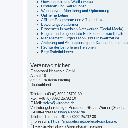
Gewinnspiele und Wettbewerbe
Umfragen und Befragungen
Webanalyse, Monitoring und Optimierung
Onlinemarketing
Affiliate-Programme und Affiliate-Links
Bewertungsplattformen
Präsenzen in sozialen Netzwerken (Social Media)
Plugins und eingebettete Funktionen sowie Inhalte
Management, Organisation und Hilfswerkzeuge
Änderung und Aktualisierung der Datenschutzerklär
Rechte der betroffenen Personen
Begriffsdefinitionen
Verantwortlicher
Elaborated Networks GmbH
Aichat 10
83553 Frauenneuharting
Deutschland
Telefon: +49 (0) 8092 25792-30
Fax: +49 (0) 8092 25792-10
E-Mail:
sales@wiregate.de
Vertretungsberechtigte Personen: Stefan Werner (Geschäfts
E-Mail-Adresse:
info@elabnet.de
.
Telefon: Telefon: +49 (0) 8092 25792-30.
Impressum:
https://shop.elabnet.de/legal-disclosure
.
Übersicht der Verarbeitungen