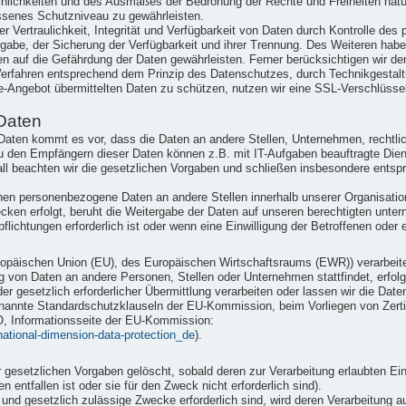
einlichkeiten und des Ausmaßes der Bedrohung der Rechte und Freiheiten nat
senes Schutzniveau zu gewährleisten.
Vertraulichkeit, Integrität und Verfügbarkeit von Daten durch Kontrolle des
ergabe, der Sicherung der Verfügbarkeit und ihrer Trennung. Des Weiteren hab
n auf die Gefährdung der Daten gewährleisten. Ferner berücksichtigen wir d
erfahren entsprechend dem Prinzip des Datenschutzes, durch Technikgestaltu
e-Angebot übermittelten Daten zu schützen, nutzen wir eine SSL-Verschlüsse
Daten
ten kommt es vor, dass die Daten an andere Stellen, Unternehmen, rechtlic
u den Empfängern dieser Daten können z.B. mit IT-Aufgaben beauftragte Dienst
ll beachten wir die gesetzlichen Vorgaben und schließen insbesondere ents
nen personenbezogene Daten an andere Stellen innerhalb unserer Organisation
ken erfolgt, beruht die Weitergabe der Daten auf unseren berechtigten unter
flichtungen erforderlich ist oder wenn eine Einwilligung der Betroffenen oder e
 Europäischen Union (EU), des Europäischen Wirtschaftsraums (EWR)) verarbe
g von Daten an andere Personen, Stellen oder Unternehmen stattfindet, erfolg
der gesetzlich erforderlicher Übermittlung verarbeiten oder lassen wir die Dat
nannte Standardschutzklauseln der EU-Kommission, beim Vorliegen von Zertifi
O, Informationsseite der EU-Kommission:
rnational-dimension-data-protection_de
).
esetzlichen Vorgaben gelöscht, sobald deren zur Verarbeitung erlaubten Ein
 entfallen ist oder sie für den Zweck nicht erforderlich sind).
e und gesetzlich zulässige Zwecke erforderlich sind, wird deren Verarbeitung