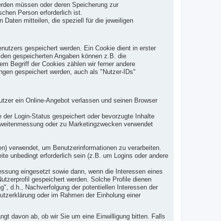
 werden müssen oder deren Speicherung zur
hen Person erforderlich ist.
ten mitteilen, die speziell für die jeweiligen
tzers gespeichert werden. Ein Cookie dient in erster
u den gespeicherten Angaben können z.B. die
em Begriff der Cookies zählen wir ferner andere
ngen gespeichert werden, auch als "Nutzer-IDs"
tzer ein Online-Angebot verlassen und seinen Browser
er Login-Status gespeichert oder bevorzugte Inhalte
ichweitenmessung oder zu Marketingzwecken verwendet
ten) verwendet, um Benutzerinformationen zu verarbeiten.
e unbedingt erforderlich sein (z.B. um Logins oder andere
ssung eingesetzt sowie dann, wenn die Interessen eines
utzerprofil gespeichert werden. Solche Profile dienen
g", d.h., Nachverfolgung der potentiellen Interessen der
hutzerklärung oder im Rahmen der Einholung einer
t davon ab, ob wir Sie um eine Einwilligung bitten. Falls