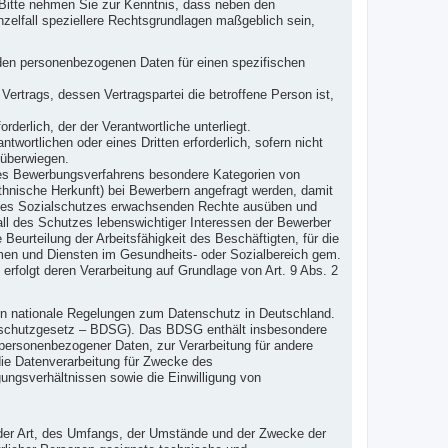
Bitte nehmen Sie zur Kenntnis, dass neben den
elfall speziellere Rechtsgrundlagen maßgeblich sein,
fenden personenbezogenen Daten für einen spezifischen
s Vertrags, dessen Vertragspartei die betroffene Person ist,
orderlich, der der Verantwortliche unterliegt.
twortlichen oder eines Dritten erforderlich, sofern nicht
 überwiegen.
s Bewerbungsverfahrens besondere Kategorien von
nische Herkunft) bei Bewerbern angefragt werden, damit
nd des Sozialschutzes erwachsenden Rechte ausüben und
all des Schutzes lebenswichtiger Interessen der Bewerber
Beurteilung der Arbeitsfähigkeit des Beschäftigten, für die
emen und Diensten im Gesundheits- oder Sozialbereich gem.
 erfolgt deren Verarbeitung auf Grundlage von Art. 9 Abs. 2
en nationale Regelungen zum Datenschutz in Deutschland.
nschutzgesetz – BDSG). Das BDSG enthält insbesondere
personenbezogener Daten, zur Verarbeitung für andere
 die Datenverarbeitung für Zwecke des
ngsverhältnissen sowie die Einwilligung von
 der Art, des Umfangs, der Umstände und der Zwecke der