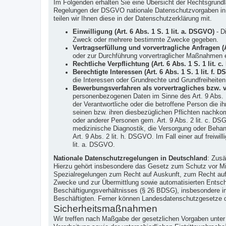
Im Folgenden erhalten Sie eine Übersicht der Rechtsgrun
Regelungen der DSGVO nationale Datenschutzvorgaben in Ih
teilen wir Ihnen diese in der Datenschutzerklärung mit.
Einwilligung (Art. 6 Abs. 1 S. 1 lit. a. DSGVO)
- Di
Zweck oder mehrere bestimmte Zwecke gegeben.
Vertragserfüllung und vorvertragliche Anfragen (A
oder zur Durchführung vorvertraglicher Maßnahmen er
Rechtliche Verpflichtung (Art. 6 Abs. 1 S. 1 lit. 
Berechtigte Interessen (Art. 6 Abs. 1 S. 1 lit. f. 
die Interessen oder Grundrechte und Grundfreiheite
Bewerbungsverfahren als vorvertragliches bzw. ver
personenbezogenen Daten im Sinne des Art. 9 Abs. 
der Verantwortliche oder die betroffene Person die
seinen bzw. ihren diesbezüglichen Pflichten nachkom
oder anderer Personen gem. Art. 9 Abs. 2 lit. c. DSG
medizinische Diagnostik, die Versorgung oder Behan
Art. 9 Abs. 2 lit. h. DSGVO. Im Fall einer auf freiwi
lit. a. DSGVO.
Nationale Datenschutzregelungen in Deutschland
: Zusä
Hierzu gehört insbesondere das Gesetz zum Schutz vor M
Spezialregelungen zum Recht auf Auskunft, zum Recht auf
Zwecke und zur Übermittlung sowie automatisierten Entsche
Beschäftigungsverhältnisses (§ 26 BDSG), insbesondere im
Beschäftigten. Ferner können Landesdatenschutzgesetze 
Sicherheitsmaßnahmen
Wir treffen nach Maßgabe der gesetzlichen Vorgaben unte