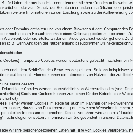
t z.B. für Daten, die aus handels- oder steuerrechtlichen Gründen aufbewahrt
prüchen oder zum Schutz der Rechte einer anderen natürlichen oder juristisc
ern weitere Informationen zu der Löschung sowie zu der Aufbewahrung von Da
tes oder Domains enthalten und von einem Browser auf dem Computer des Benu
d oder nach seinem Besuch innerhalb eines Onlineangebotes zu speichern. Z
in Warenkorb oder die Stelle, an der ein Video geschaut wurde, gehören. Zu d
füllen (z.B. wenn Angaben der Nutzer anhand pseudonymer Onlinekennzeichnu
terschieden:
s-Cookies):
Temporäre Cookies werden spätestens gelöscht, nachdem ein Nu
uch nach dem Schließen des Browsers gespeichert. So kann beispielsweise d
site erneut besucht. Ebenso können die Interessen von Nutzern, die zur Re
n.
 uns selbst gesetzt.
: Drittanbieter-Cookies werden hauptsächlich von Werbetreibenden (sog. Drit
orderliche) Cookies:
Cookies können zum einen für den Betrieb einer Webseit
icherheit).
kies
: Ferner werden Cookies im Regelfall auch im Rahmen der Reichweitenme
mter Inhalte, Nutzen von Funktionen etc.) auf einzelnen Webseiten in einem N
 potentiellen Interessen entsprechen. Dieses Verfahren wird auch als "Trackin
g"-Technologien einsetzen, informieren wir Sie gesondert in unserer Datensc
age wir Ihre personenbezogenen Daten mit Hilfe von Cookies verarbeiten, häng