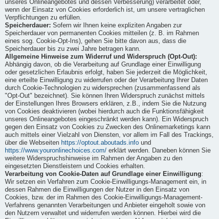
unseres Onlineangebotes und dessen Verbesserung) verarbeitet oder,
wenn der Einsatz von Cookies erforderlich ist, um unsere vertraglichen
Verpflichtungen zu erfüllen.
Speicherdauer:
Sofern wir Ihnen keine expliziten Angaben zur
Speicherdauer von permanenten Cookies mitteilen (z. B. im Rahmen
eines sog. Cookie-Opt-Ins), gehen Sie bitte davon aus, dass die
Speicherdauer bis zu zwei Jahre betragen kann.
Allgemeine Hinweise zum Widerruf und Widerspruch (Opt-Out):
Abhängig davon, ob die Verarbeitung auf Grundlage einer Einwilligung
oder gesetzlichen Erlaubnis erfolgt, haben Sie jederzeit die Möglichkeit,
eine erteilte Einwilligung zu widerrufen oder der Verarbeitung Ihrer Daten
durch Cookie-Technologien zu widersprechen (zusammenfassend als
"Opt-Out" bezeichnet). Sie können Ihren Widerspruch zunächst mittels
der Einstellungen Ihres Browsers erklären, z.B., indem Sie die Nutzung
von Cookies deaktivieren (wobei hierdurch auch die Funktionsfähigkeit
unseres Onlineangebotes eingeschränkt werden kann). Ein Widerspruch
gegen den Einsatz von Cookies zu Zwecken des Onlinemarketings kann
auch mittels einer Vielzahl von Diensten, vor allem im Fall des Trackings,
über die Webseiten
https://optout.aboutads.info
und
https://www.youronlinechoices.com/
erklärt werden. Daneben können Sie
weitere Widerspruchshinweise im Rahmen der Angaben zu den
eingesetzten Dienstleistern und Cookies erhalten.
Verarbeitung von Cookie-Daten auf Grundlage einer Einwilligung
:
Wir setzen ein Verfahren zum Cookie-Einwilligungs-Management ein, in
dessen Rahmen die Einwilligungen der Nutzer in den Einsatz von
Cookies, bzw. der im Rahmen des Cookie-Einwilligungs-Management-
Verfahrens genannten Verarbeitungen und Anbieter eingeholt sowie von
den Nutzern verwaltet und widerrufen werden können. Hierbei wird die