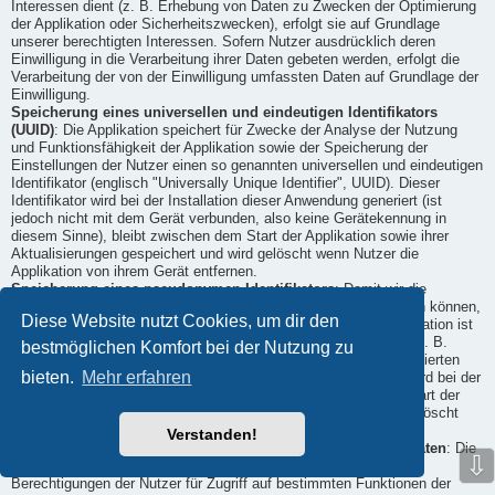
Interessen dient (z. B. Erhebung von Daten zu Zwecken der Optimierung
der Applikation oder Sicherheitszwecken), erfolgt sie auf Grundlage
unserer berechtigten Interessen. Sofern Nutzer ausdrücklich deren
Einwilligung in die Verarbeitung ihrer Daten gebeten werden, erfolgt die
Verarbeitung der von der Einwilligung umfassten Daten auf Grundlage der
Einwilligung.
Speicherung eines universellen und eindeutigen Identifikators
(UUID)
: Die Applikation speichert für Zwecke der Analyse der Nutzung
und Funktionsfähigkeit der Applikation sowie der Speicherung der
Einstellungen der Nutzer einen so genannten universellen und eindeutigen
Identifikator (englisch "Universally Unique Identifier", UUID). Dieser
Identifikator wird bei der Installation dieser Anwendung generiert (ist
jedoch nicht mit dem Gerät verbunden, also keine Gerätekennung in
diesem Sinne), bleibt zwischen dem Start der Applikation sowie ihrer
Aktualisierungen gespeichert und wird gelöscht wenn Nutzer die
Applikation von ihrem Gerät entfernen.
Speicherung eines pseudonymen Identifikators
: Damit wir die
Applikation bereitstellen und ihre Funktionsfähigkeit sicherstellen können,
Diese Website nutzt Cookies, um dir den
verwenden wir einen pseudonymen Identifikator. Der die Identifikation ist
ein mathematischer Wert (d. h. es werden keine Klardaten, wie z. B.
bestmöglichen Komfort bei der Nutzung zu
Namen verwendet), der einem Gerät und/ oder der auf ihm installierten
bieten.
Mehr erfahren
Installation der Applikation zugeordnet ist. Dieser Identifikator wird bei der
Installation dieser Anwendung generiert, bleibt zwischen dem Start der
Applikation sowie ihrer Aktualisierungen gespeichert und wird gelöscht
wenn Nutzer die Applikation von dem Gerät entfernen.
Verstanden!
Geräteberechtigungen für den Zugriff auf Funktionen und Daten
: Die
⇩
Nutzung unserer Applikation oder ihrer Funktionalitäten kann
Berechtigungen der Nutzer für Zugriff auf bestimmten Funktionen der