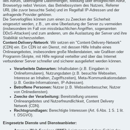
des Abrufs, übertragene Datenmengen, Meldung über erfolgreichen Abruf,
Browsertyp nebst Version, das Betriebssystem des Nutzers, Referrer
URL (die zuvor besuchte Seite) und im Regelfall IP-Adressen und der
anfragende Provider gehören.
Die Serverlogfiles können zum einen zu Zwecken der Sicherheit
eingesetzt werden, z.B., um eine Überlastung der Server zu vermeiden
(insbesondere im Fall von missbräuchlichen Angriffen, sogenannten
DDoS-Attacken) und zum anderen, um die Auslastung der Server und ihre
Stabilität sicherzustellen.
Content-Delivery-Network
: Wir setzen ein "Content-Delivery-Network"
(CDN) ein. Ein CDN ist ein Dienst, mit dessen Hilfe Inhalte eines
Onlineangebotes, insbesondere große Mediendateien, wie Grafiken oder
Programm-Skripte, mit Hilfe regional verteilter und über das Internet
verbundener Server schneller und sicherer ausgeliefert werden können.
Verarbeitete Datenarten:
Inhaltsdaten (z.B. Eingaben in
Onlineformularen), Nutzungsdaten (z.B. besuchte Webseiten,
Interesse an Inhalten, Zugriffszeiten), Meta-/Kommunikationsdaten
(z.B. Geräte-Informationen, IP-Adressen).
Betroffene Personen:
Nutzer (z.B. Webseitenbesucher, Nutzer
von Onlinediensten).
Zwecke der Verarbeitung:
Bereitstellung unseres
Onlineangebotes und Nutzerfreundlichkeit, Content Delivery
Network (CDN).
Rechtsgrundlagen:
Berechtigte Interessen (Art. 6 Abs. 1 S. 1 lit.
f. DSGVO).
Eingesetzte Dienste und Diensteanbieter: