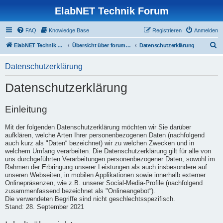
ElabNET Technik Forum
FAQ
Knowledge Base
Registrieren
Anmelden
S
ElabNET Technik Forum
Übersicht über forum.timberwolf.io
Datenschutzerklärung
u
Datenschutzerklärung
c
h
Datenschutzerklärung
e
Einleitung
Mit der folgenden Datenschutzerklärung möchten wir Sie darüber
aufklären, welche Arten Ihrer personenbezogenen Daten (nachfolgend
auch kurz als "Daten“ bezeichnet) wir zu welchen Zwecken und in
welchem Umfang verarbeiten. Die Datenschutzerklärung gilt für alle von
uns durchgeführten Verarbeitungen personenbezogener Daten, sowohl im
Rahmen der Erbringung unserer Leistungen als auch insbesondere auf
unseren Webseiten, in mobilen Applikationen sowie innerhalb externer
Onlinepräsenzen, wie z.B. unserer Social-Media-Profile (nachfolgend
zusammenfassend bezeichnet als "Onlineangebot“).
Die verwendeten Begriffe sind nicht geschlechtsspezifisch.
Stand: 28. September 2021