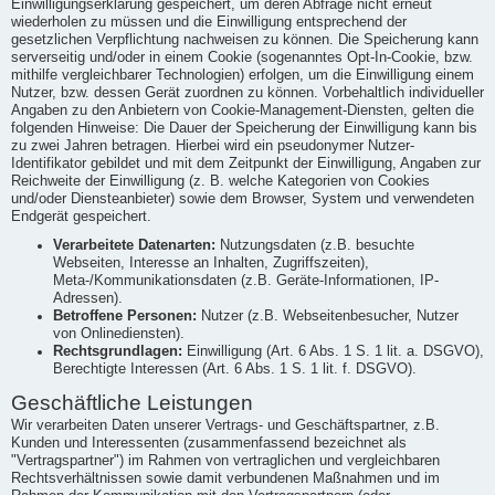
Einwilligungserklärung gespeichert, um deren Abfrage nicht erneut
wiederholen zu müssen und die Einwilligung entsprechend der
gesetzlichen Verpflichtung nachweisen zu können. Die Speicherung kann
serverseitig und/oder in einem Cookie (sogenanntes Opt-In-Cookie, bzw.
mithilfe vergleichbarer Technologien) erfolgen, um die Einwilligung einem
Nutzer, bzw. dessen Gerät zuordnen zu können. Vorbehaltlich individueller
Angaben zu den Anbietern von Cookie-Management-Diensten, gelten die
folgenden Hinweise: Die Dauer der Speicherung der Einwilligung kann bis
zu zwei Jahren betragen. Hierbei wird ein pseudonymer Nutzer-
Identifikator gebildet und mit dem Zeitpunkt der Einwilligung, Angaben zur
Reichweite der Einwilligung (z. B. welche Kategorien von Cookies
und/oder Diensteanbieter) sowie dem Browser, System und verwendeten
Endgerät gespeichert.
Verarbeitete Datenarten:
Nutzungsdaten (z.B. besuchte
Webseiten, Interesse an Inhalten, Zugriffszeiten),
Meta-/Kommunikationsdaten (z.B. Geräte-Informationen, IP-
Adressen).
Betroffene Personen:
Nutzer (z.B. Webseitenbesucher, Nutzer
von Onlinediensten).
Rechtsgrundlagen:
Einwilligung (Art. 6 Abs. 1 S. 1 lit. a. DSGVO),
Berechtigte Interessen (Art. 6 Abs. 1 S. 1 lit. f. DSGVO).
Geschäftliche Leistungen
Wir verarbeiten Daten unserer Vertrags- und Geschäftspartner, z.B.
Kunden und Interessenten (zusammenfassend bezeichnet als
"Vertragspartner") im Rahmen von vertraglichen und vergleichbaren
Rechtsverhältnissen sowie damit verbundenen Maßnahmen und im