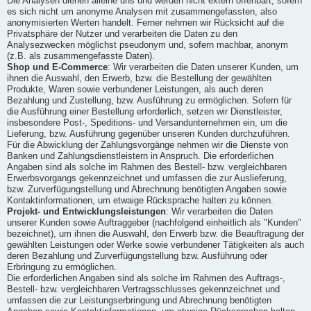
Die Analysen dienen alleine uns und werden nicht extern offenbart, sofern
es sich nicht um anonyme Analysen mit zusammengefassten, also
anonymisierten Werten handelt. Ferner nehmen wir Rücksicht auf die
Privatsphäre der Nutzer und verarbeiten die Daten zu den
Analysezwecken möglichst pseudonym und, sofern machbar, anonym
(z.B. als zusammengefasste Daten).
Shop und E-Commerce
: Wir verarbeiten die Daten unserer Kunden, um
ihnen die Auswahl, den Erwerb, bzw. die Bestellung der gewählten
Produkte, Waren sowie verbundener Leistungen, als auch deren
Bezahlung und Zustellung, bzw. Ausführung zu ermöglichen. Sofern für
die Ausführung einer Bestellung erforderlich, setzen wir Dienstleister,
insbesondere Post-, Speditions- und Versandunternehmen ein, um die
Lieferung, bzw. Ausführung gegenüber unseren Kunden durchzuführen.
Für die Abwicklung der Zahlungsvorgänge nehmen wir die Dienste von
Banken und Zahlungsdienstleistern in Anspruch. Die erforderlichen
Angaben sind als solche im Rahmen des Bestell- bzw. vergleichbaren
Erwerbsvorgangs gekennzeichnet und umfassen die zur Auslieferung,
bzw. Zurverfügungstellung und Abrechnung benötigten Angaben sowie
Kontaktinformationen, um etwaige Rücksprache halten zu können.
Projekt- und Entwicklungsleistungen
: Wir verarbeiten die Daten
unserer Kunden sowie Auftraggeber (nachfolgend einheitlich als "Kunden"
bezeichnet), um ihnen die Auswahl, den Erwerb bzw. die Beauftragung der
gewählten Leistungen oder Werke sowie verbundener Tätigkeiten als auch
deren Bezahlung und Zurverfügungstellung bzw. Ausführung oder
Erbringung zu ermöglichen.
Die erforderlichen Angaben sind als solche im Rahmen des Auftrags-,
Bestell- bzw. vergleichbaren Vertragsschlusses gekennzeichnet und
umfassen die zur Leistungserbringung und Abrechnung benötigten