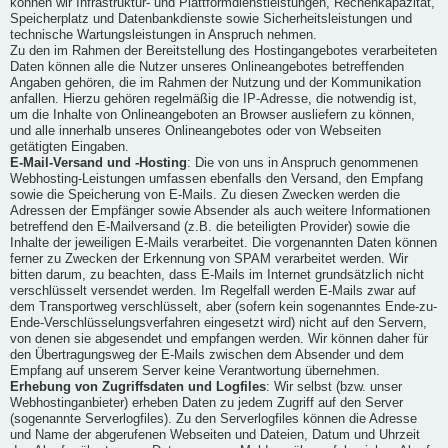
können wir Infrastruktur- und Plattformdienstleistungen, Rechenkapazität,
Speicherplatz und Datenbankdienste sowie Sicherheitsleistungen und
technische Wartungsleistungen in Anspruch nehmen.
Zu den im Rahmen der Bereitstellung des Hostingangebotes verarbeiteten
Daten können alle die Nutzer unseres Onlineangebotes betreffenden
Angaben gehören, die im Rahmen der Nutzung und der Kommunikation
anfallen. Hierzu gehören regelmäßig die IP-Adresse, die notwendig ist,
um die Inhalte von Onlineangeboten an Browser ausliefern zu können,
und alle innerhalb unseres Onlineangebotes oder von Webseiten
getätigten Eingaben.
E-Mail-Versand und -Hosting
: Die von uns in Anspruch genommenen
Webhosting-Leistungen umfassen ebenfalls den Versand, den Empfang
sowie die Speicherung von E-Mails. Zu diesen Zwecken werden die
Adressen der Empfänger sowie Absender als auch weitere Informationen
betreffend den E-Mailversand (z.B. die beteiligten Provider) sowie die
Inhalte der jeweiligen E-Mails verarbeitet. Die vorgenannten Daten können
ferner zu Zwecken der Erkennung von SPAM verarbeitet werden. Wir
bitten darum, zu beachten, dass E-Mails im Internet grundsätzlich nicht
verschlüsselt versendet werden. Im Regelfall werden E-Mails zwar auf
dem Transportweg verschlüsselt, aber (sofern kein sogenanntes Ende-zu-
Ende-Verschlüsselungsverfahren eingesetzt wird) nicht auf den Servern,
von denen sie abgesendet und empfangen werden. Wir können daher für
den Übertragungsweg der E-Mails zwischen dem Absender und dem
Empfang auf unserem Server keine Verantwortung übernehmen.
Erhebung von Zugriffsdaten und Logfiles
: Wir selbst (bzw. unser
Webhostinganbieter) erheben Daten zu jedem Zugriff auf den Server
(sogenannte Serverlogfiles). Zu den Serverlogfiles können die Adresse
und Name der abgerufenen Webseiten und Dateien, Datum und Uhrzeit