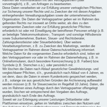
Rahmen der Kommunikation mit den Vertragspartnern (oder
vorvertraglich), z.B., um Anfragen zu beantworten.
Diese Daten verarbeiten wir zur Erfüllung unserer vertraglichen Pflichten,
zur Sicherung unserer Rechte und zu Zwecken der mit diesen Angaben
einhergehenden Verwaltungsaufgaben sowie der unternehmerischen
Organisation. Die Daten der Vertragspartner geben wir im Rahmen des
geltenden Rechts nur insoweit an Dritte weiter, als dies zu den
vorgenannten Zwecken oder zur Erfüllung gesetzlicher Pflichten
erforderlich ist oder mit Einwilligung der betroffenen Personen erfolgt (z.B.
an beteiligte Telekommunikations-, Transport- und sonstige Hilfsdienste
sowie Subunternehmer, Banken, Steuer- und Rechtsberater,
Zahlungsdienstleister oder Steuerbehörden). Über weitere
Verarbeitungsformen, z.B. zu Zwecken des Marketings, werden die
Vertragspartner im Rahmen dieser Datenschutzerklärung informiert.
Welche Daten für die vorgenannten Zwecke erforderlich sind, teilen wir
den Vertragspartnern vor oder im Rahmen der Datenerhebung, z.B. in
Onlineformularen, durch besondere Kennzeichnung (z.B. Farben) bzw.
Symbole (z.B. Sternchen o.ä.), oder persönlich mit.
Wir löschen die Daten nach Ablauf gesetzlicher Gewährleistungs- und
vergleichbarer Pflichten, d.h., grundsätzlich nach Ablauf von 4 Jahren, es
sei denn, dass die Daten in einem Kundenkonto gespeichert werden,
z.B., solange sie aus gesetzlichen Gründen der Archivierung aufbewahrt
werden müssen (z.B. für Steuerzwecke im Regelfall 10 Jahre). Daten, die
uns im Rahmen eines Auftrags durch den Vertragspartner offengelegt
wurden, löschen wir entsprechend den Vorgaben des Auftrags,
grundsätzlich nach Ende des Auftrags.
Soweit wir zur Erbringung unserer Leistungen Drittanbieter oder
Plattformen einsetzen, gelten im Verhältnis zwischen den Nutzern und