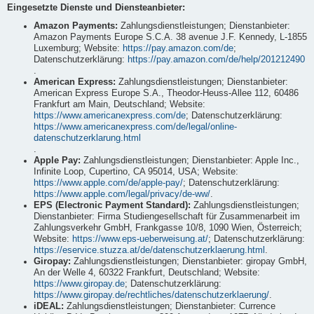
Eingesetzte Dienste und Diensteanbieter:
Amazon Payments:
Zahlungsdienstleistungen; Dienstanbieter:
Amazon Payments Europe S.C.A. 38 avenue J.F. Kennedy, L-1855
Luxemburg; Website:
https://pay.amazon.com/de
;
Datenschutzerklärung:
https://pay.amazon.com/de/help/201212490
.
American Express:
Zahlungsdienstleistungen; Dienstanbieter:
American Express Europe S.A., Theodor-Heuss-Allee 112, 60486
Frankfurt am Main, Deutschland; Website:
https://www.americanexpress.com/de
; Datenschutzerklärung:
https://www.americanexpress.com/de/legal/online-
datenschutzerklarung.html
.
Apple Pay:
Zahlungsdienstleistungen; Dienstanbieter: Apple Inc.,
Infinite Loop, Cupertino, CA 95014, USA; Website:
https://www.apple.com/de/apple-pay/
; Datenschutzerklärung:
https://www.apple.com/legal/privacy/de-ww/
.
EPS (Electronic Payment Standard):
Zahlungsdienstleistungen;
Dienstanbieter: Firma Studiengesellschaft für Zusammenarbeit im
Zahlungsverkehr GmbH, Frankgasse 10/8, 1090 Wien, Österreich;
Website:
https://www.eps-ueberweisung.at/
; Datenschutzerklärung:
https://eservice.stuzza.at/de/datenschutzerklaerung.html
.
Giropay:
Zahlungsdienstleistungen; Dienstanbieter: giropay GmbH,
An der Welle 4, 60322 Frankfurt, Deutschland; Website:
https://www.giropay.de
; Datenschutzerklärung:
https://www.giropay.de/rechtliches/datenschutzerklaerung/
.
iDEAL:
Zahlungsdienstleistungen; Dienstanbieter: Currence