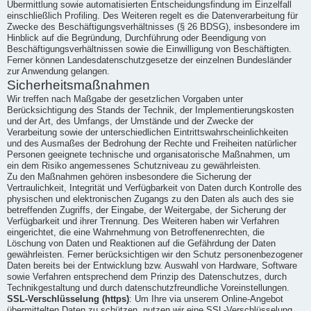
Übermittlung sowie automatisierten Entscheidungsfindung im Einzelfall
einschließlich Profiling. Des Weiteren regelt es die Datenverarbeitung für
Zwecke des Beschäftigungsverhältnisses (§ 26 BDSG), insbesondere im
Hinblick auf die Begründung, Durchführung oder Beendigung von
Beschäftigungsverhältnissen sowie die Einwilligung von Beschäftigten.
Ferner können Landesdatenschutzgesetze der einzelnen Bundesländer
zur Anwendung gelangen.
Sicherheitsmaßnahmen
Wir treffen nach Maßgabe der gesetzlichen Vorgaben unter
Berücksichtigung des Stands der Technik, der Implementierungskosten
und der Art, des Umfangs, der Umstände und der Zwecke der
Verarbeitung sowie der unterschiedlichen Eintrittswahrscheinlichkeiten
und des Ausmaßes der Bedrohung der Rechte und Freiheiten natürlicher
Personen geeignete technische und organisatorische Maßnahmen, um
ein dem Risiko angemessenes Schutzniveau zu gewährleisten.
Zu den Maßnahmen gehören insbesondere die Sicherung der
Vertraulichkeit, Integrität und Verfügbarkeit von Daten durch Kontrolle des
physischen und elektronischen Zugangs zu den Daten als auch des sie
betreffenden Zugriffs, der Eingabe, der Weitergabe, der Sicherung der
Verfügbarkeit und ihrer Trennung. Des Weiteren haben wir Verfahren
eingerichtet, die eine Wahrnehmung von Betroffenenrechten, die
Löschung von Daten und Reaktionen auf die Gefährdung der Daten
gewährleisten. Ferner berücksichtigen wir den Schutz personenbezogener
Daten bereits bei der Entwicklung bzw. Auswahl von Hardware, Software
sowie Verfahren entsprechend dem Prinzip des Datenschutzes, durch
Technikgestaltung und durch datenschutzfreundliche Voreinstellungen.
SSL-Verschlüsselung (https)
: Um Ihre via unserem Online-Angebot
übermittelten Daten zu schützen, nutzen wir eine SSL-Verschlüsselung.