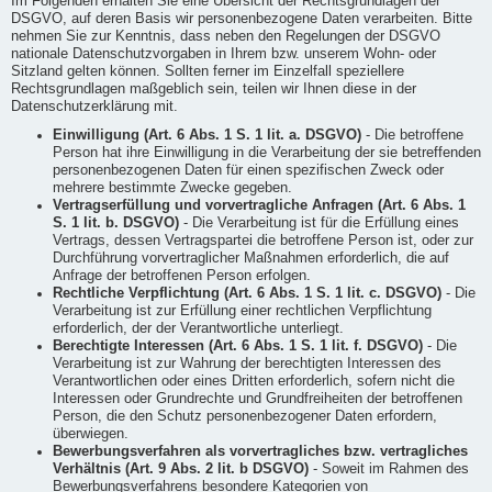
Im Folgenden erhalten Sie eine Übersicht der Rechtsgrundlagen der
DSGVO, auf deren Basis wir personenbezogene Daten verarbeiten. Bitte
nehmen Sie zur Kenntnis, dass neben den Regelungen der DSGVO
nationale Datenschutzvorgaben in Ihrem bzw. unserem Wohn- oder
Sitzland gelten können. Sollten ferner im Einzelfall speziellere
Rechtsgrundlagen maßgeblich sein, teilen wir Ihnen diese in der
Datenschutzerklärung mit.
Einwilligung (Art. 6 Abs. 1 S. 1 lit. a. DSGVO)
- Die betroffene
Person hat ihre Einwilligung in die Verarbeitung der sie betreffenden
personenbezogenen Daten für einen spezifischen Zweck oder
mehrere bestimmte Zwecke gegeben.
Vertragserfüllung und vorvertragliche Anfragen (Art. 6 Abs. 1
S. 1 lit. b. DSGVO)
- Die Verarbeitung ist für die Erfüllung eines
Vertrags, dessen Vertragspartei die betroffene Person ist, oder zur
Durchführung vorvertraglicher Maßnahmen erforderlich, die auf
Anfrage der betroffenen Person erfolgen.
Rechtliche Verpflichtung (Art. 6 Abs. 1 S. 1 lit. c. DSGVO)
- Die
Verarbeitung ist zur Erfüllung einer rechtlichen Verpflichtung
erforderlich, der der Verantwortliche unterliegt.
Berechtigte Interessen (Art. 6 Abs. 1 S. 1 lit. f. DSGVO)
- Die
Verarbeitung ist zur Wahrung der berechtigten Interessen des
Verantwortlichen oder eines Dritten erforderlich, sofern nicht die
Interessen oder Grundrechte und Grundfreiheiten der betroffenen
Person, die den Schutz personenbezogener Daten erfordern,
überwiegen.
Bewerbungsverfahren als vorvertragliches bzw. vertragliches
Verhältnis (Art. 9 Abs. 2 lit. b DSGVO)
- Soweit im Rahmen des
Bewerbungsverfahrens besondere Kategorien von