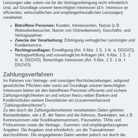
Leistungen oder sofern sie für die Vertragserbringung nicht erforderlich
sind, auf Grundlage unserer berechtigten Interessen (d.h. Interesse an
effizienten, wirtschaftlichen und empfängerfreundlichen Leistungen)
verarbeitet.
Betroffene Personen:
Kunden, Interessenten, Nutzer (z.B.
Webseitenbesucher, Nutzer von Onlinediensten), Geschäfts- und
Vertragspartner.
Zwecke der Verarbeitung:
Erbringung vertraglicher Leistungen und
Kundenservice.
Rechtsgrundlagen:
Einwilligung (Art. 6 Abs. 1 S. 1 lit. a. DSGVO),
Vertragserfüllung und vorvertragliche Anfragen (Art. 6 Abs. 1 S. 1
lit. b. DSGVO), Berechtigte Interessen (Art. 6 Abs. 1 S. 1 lit. f.
DSGVO).
Zahlungsverfahren
Im Rahmen von Vertrags- und sonstigen Rechtsbeziehungen, aufgrund
gesetzlicher Pflichten oder sonst auf Grundlage unserer berechtigten
Interessen bieten wir den betroffenen Personen effiziente und sichere
Zahlungsmöglichkeiten an und setzen hierzu neben Banken und
Kreditinstituten weitere Dienstleister ein (zusammenfassend
"Zahlungsdienstleister").
Zu den durch die Zahlungsdienstleister verarbeiteten Daten gehören
Bestandsdaten, wie z.B. der Name und die Adresse, Bankdaten, wie z.B.
Kontonummern oder Kreditkartennummern, Passwörter, TANs und
Prüfsummen sowie die Vertrags-, Summen- und empfängerbezogenen
Angaben. Die Angaben sind erforderlich, um die Transaktionen
durchzuführen. Die eingegebenen Daten werden jedoch nur durch die