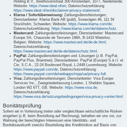
Holding B.V., Beethovenstraat 300 Amsterdam, 1077, Niederlande;
Website:
https://www.ideal.nl/en
; Datenschutzerklärung:
https://www.ideal.nl/en/disclaimer-privacy-statement/
.
Klarna / Sofortüberweisung:
Zahlungsdienstleistungen;
Dienstanbieter: Klarna Bank AB (publ), Sveavägen 46, 111 34
Stockholm, Schweden; Website:
https://www.klarna.com/de
;
Datenschutzerklärung:
https://www.klarna.com/de/datenschutz
.
Mastercard:
Zahlungsdienstleistungen; Dienstanbieter: Mastercard
Europe SA, Chaussée de Tervuren 198A, B-1410 Waterloo,
Belgien; Website:
https://www.mastercard.de/de-de.html
;
Datenschutzerklärung:
https://www.mastercard.de/de-de/datenschutz.html
.
PayPal:
Zahlungsdienstleistungen und -Lösungen (z.B. PayPal,
PayPal Plus, Braintree); Dienstanbieter: PayPal (Europe) S.à r.l. et
Cie, S.C.A., 22-24 Boulevard Royal, L-2449 Luxembourg; Website:
https://www.paypal.com/de
; Datenschutzerklärung:
https://www.paypal.com/de/webapps/mpp/ua/privacy-full
.
Visa:
Zahlungsdienstleistungen; Dienstanbieter: Visa Europe
Services Inc., Zweigniederlassung London, 1 Sheldon Square,
London W2 6TT, GB; Website:
https://www.visa.de
;
Datenschutzerklärung:
https://www.visa.de/nutzungsbedingungen/visa-privacy-center.html
.
Bonitätsprüfung
Sofern wir in Vorleistung treten oder vergleichbare wirtschaftliche Risiken
eingehen (z.B. beim Bestellung auf Rechnung), behalten wir uns vor, zur
Wahrung der berechtigten Interessen eine Identitäts- und
Bonitätsauskunft zwecks Beurteilung des Kreditrisikos auf Basis von