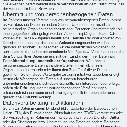
Sie erkennen derart verschlüsselte Verbindungen an dem Präfix https:// in
der Adresszeile Ihres Browsers.
Übermittlung von personenbezogenen Daten
Im Rahmen unserer Verarbeitung von personenbezogenen Daten kommt
es vor, dass die Daten an andere Stellen, Unternehmen, rechtlich
selbstständige Organisationseinheiten oder Personen übermittelt oder sie
ihnen gegenüber offengelegt werden. Zu den Empfängern dieser Daten
können z.B. mit IT-Aufgaben beauftragte Dienstleister oder Anbieter von
Diensten und Inhalten, die in eine Webseite eingebunden werden,
gehören. In solchen Fall beachten wir die gesetzlichen Vorgaben und
schließen insbesondere entsprechende Verträge bzw. Vereinbarungen, die
dem Schutz Ihrer Daten dienen, mit den Empfängern Ihrer Daten ab.
Datenübermittlung innerhalb der Organisation
: Wir können
personenbezogene Daten an andere Stellen innerhalb unserer
Organisation übermitteln oder ihnen den Zugriff auf diese Daten
gewähren. Sofern diese Weitergabe zu administrativen Zwecken erfolgt,
beruht die Weitergabe der Daten auf unseren berechtigten
unternehmerischen und betriebswirtschaftlichen Interessen oder erfolgt,
sofern sie Erfüllung unserer vertragsbezogenen Verpflichtungen
erforderlich ist oder wenn eine Einwilligung der Betroffenen oder eine
gesetzliche Erlaubnis vorliegt.
Datenverarbeitung in Drittländern
Sofern wir Daten in einem Drittland (d.h., außerhalb der Europäischen
Union (EU), des Europäischen Wirtschaftsraums (EWR)) verarbeiten oder
die Verarbeitung im Rahmen der Inanspruchnahme von Diensten Dritter
oder der Offenlegung bzw. Übermittlung von Daten an andere Personen,
Stellen oder Unternehmen stattfindet, erfolgt dies nur im Einklang mit den