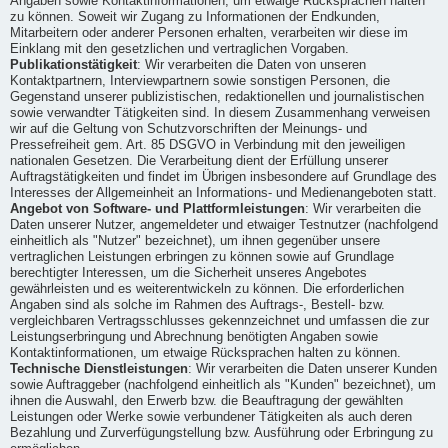
Angaben sowie Kontaktinformationen, um etwaige Rücksprachen halten
zu können. Soweit wir Zugang zu Informationen der Endkunden,
Mitarbeitern oder anderer Personen erhalten, verarbeiten wir diese im
Einklang mit den gesetzlichen und vertraglichen Vorgaben.
Publikationstätigkeit
: Wir verarbeiten die Daten von unseren
Kontaktpartnern, Interviewpartnern sowie sonstigen Personen, die
Gegenstand unserer publizistischen, redaktionellen und journalistischen
sowie verwandter Tätigkeiten sind. In diesem Zusammenhang verweisen
wir auf die Geltung von Schutzvorschriften der Meinungs- und
Pressefreiheit gem. Art. 85 DSGVO in Verbindung mit den jeweiligen
nationalen Gesetzen. Die Verarbeitung dient der Erfüllung unserer
Auftragstätigkeiten und findet im Übrigen insbesondere auf Grundlage des
Interesses der Allgemeinheit an Informations- und Medienangeboten statt.
Angebot von Software- und Plattformleistungen
: Wir verarbeiten die
Daten unserer Nutzer, angemeldeter und etwaiger Testnutzer (nachfolgend
einheitlich als "Nutzer" bezeichnet), um ihnen gegenüber unsere
vertraglichen Leistungen erbringen zu können sowie auf Grundlage
berechtigter Interessen, um die Sicherheit unseres Angebotes
gewährleisten und es weiterentwickeln zu können. Die erforderlichen
Angaben sind als solche im Rahmen des Auftrags-, Bestell- bzw.
vergleichbaren Vertragsschlusses gekennzeichnet und umfassen die zur
Leistungserbringung und Abrechnung benötigten Angaben sowie
Kontaktinformationen, um etwaige Rücksprachen halten zu können.
Technische Dienstleistungen
: Wir verarbeiten die Daten unserer Kunden
sowie Auftraggeber (nachfolgend einheitlich als "Kunden" bezeichnet), um
ihnen die Auswahl, den Erwerb bzw. die Beauftragung der gewählten
Leistungen oder Werke sowie verbundener Tätigkeiten als auch deren
Bezahlung und Zurverfügungstellung bzw. Ausführung oder Erbringung zu