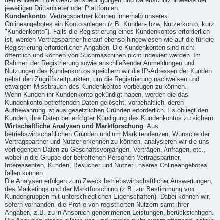
den Anbietern die Geschäftsbedingungen und Datenschutzhinweise der
jeweiligen Drittanbieter oder Plattformen.
Kundenkonto
: Vertragspartner können innerhalb unseres
Onlineangebotes ein Konto anlegen (z.B. Kunden- bzw. Nutzerkonto, kurz
"Kundenkonto"). Falls die Registrierung eines Kundenkontos erforderlich
ist, werden Vertragspartner hierauf ebenso hingewiesen wie auf die für die
Registrierung erforderlichen Angaben. Die Kundenkonten sind nicht
öffentlich und können von Suchmaschinen nicht indexiert werden. Im
Rahmen der Registrierung sowie anschließender Anmeldungen und
Nutzungen des Kundenkontos speichern wir die IP-Adressen der Kunden
nebst den Zugriffszeitpunkten, um die Registrierung nachweisen und
etwaigem Missbrauch des Kundenkontos vorbeugen zu können.
Wenn Kunden ihr Kundenkonto gekündigt haben, werden die das
Kundenkonto betreffenden Daten gelöscht, vorbehaltlich, deren
Aufbewahrung ist aus gesetzlichen Gründen erforderlich. Es obliegt den
Kunden, ihre Daten bei erfolgter Kündigung des Kundenkontos zu sichern.
Wirtschaftliche Analysen und Marktforschung
: Aus
betriebswirtschaftlichen Gründen und um Markttendenzen, Wünsche der
Vertragspartner und Nutzer erkennen zu können, analysieren wir die uns
vorliegenden Daten zu Geschäftsvorgängen, Verträgen, Anfragen, etc.,
wobei in die Gruppe der betroffenen Personen Vertragspartner,
Interessenten, Kunden, Besucher und Nutzer unseres Onlineangebotes
fallen können.
Die Analysen erfolgen zum Zweck betriebswirtschaftlicher Auswertungen,
des Marketings und der Marktforschung (z.B. zur Bestimmung von
Kundengruppen mit unterschiedlichen Eigenschaften). Dabei können wir,
sofern vorhanden, die Profile von registrierten Nutzern samt ihrer
Angaben, z.B. zu in Anspruch genommenen Leistungen, berücksichtigen.