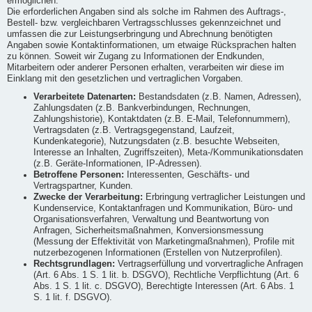
ermöglichen.
Die erforderlichen Angaben sind als solche im Rahmen des Auftrags-,
Bestell- bzw. vergleichbaren Vertragsschlusses gekennzeichnet und
umfassen die zur Leistungserbringung und Abrechnung benötigten
Angaben sowie Kontaktinformationen, um etwaige Rücksprachen halten
zu können. Soweit wir Zugang zu Informationen der Endkunden,
Mitarbeitern oder anderer Personen erhalten, verarbeiten wir diese im
Einklang mit den gesetzlichen und vertraglichen Vorgaben.
Verarbeitete Datenarten:
Bestandsdaten (z.B. Namen, Adressen),
Zahlungsdaten (z.B. Bankverbindungen, Rechnungen,
Zahlungshistorie), Kontaktdaten (z.B. E-Mail, Telefonnummern),
Vertragsdaten (z.B. Vertragsgegenstand, Laufzeit,
Kundenkategorie), Nutzungsdaten (z.B. besuchte Webseiten,
Interesse an Inhalten, Zugriffszeiten), Meta-/Kommunikationsdaten
(z.B. Geräte-Informationen, IP-Adressen).
Betroffene Personen:
Interessenten, Geschäfts- und
Vertragspartner, Kunden.
Zwecke der Verarbeitung:
Erbringung vertraglicher Leistungen und
Kundenservice, Kontaktanfragen und Kommunikation, Büro- und
Organisationsverfahren, Verwaltung und Beantwortung von
Anfragen, Sicherheitsmaßnahmen, Konversionsmessung
(Messung der Effektivität von Marketingmaßnahmen), Profile mit
nutzerbezogenen Informationen (Erstellen von Nutzerprofilen).
Rechtsgrundlagen:
Vertragserfüllung und vorvertragliche Anfragen
(Art. 6 Abs. 1 S. 1 lit. b. DSGVO), Rechtliche Verpflichtung (Art. 6
Abs. 1 S. 1 lit. c. DSGVO), Berechtigte Interessen (Art. 6 Abs. 1
S. 1 lit. f. DSGVO).