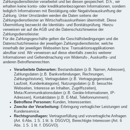
Zahlungsdienstleister verarbeitet und bei diesen gespeichert. D.h., wir
erhalten keine konto- oder kreditkartenbezogenen Informationen, sondern
lediglich Informationen mit Bestätigung oder Negativbeauskunftung der
Zahlung. Unter Umständen werden die Daten seitens der
Zahlungsdienstleister an Wirtschaftsauskunfteien übermittelt. Diese
Übermittlung bezweckt die Identitäts- und Bonitätsprüfung. Hierzu
verweisen wir auf die AGB und die Datenschutzhinweise der
Zahlungsdienstleister.
Für die Zahlungsgeschäfte gelten die Geschäftsbedingungen und die
Datenschutzhinweise der jeweiligen Zahlungsdienstleister, welche
innerhalb der jeweiligen Webseiten bzw. Transaktionsapplikationen
abrufbar sind. Wir verweisen auf diese ebenfalls zwecks weiterer
Informationen und Geltendmachung von Widerrufs-, Auskunfts- und
anderen Betroffenenrechten.
Verarbeitete Datenarten:
Bestandsdaten (z.B. Namen, Adressen),
Zahlungsdaten (z.B. Bankverbindungen, Rechnungen,
Zahlungshistorie), Vertragsdaten (z.B. Vertragsgegenstand,
Laufzeit, Kundenkategorie), Nutzungsdaten (z.B. besuchte
Webseiten, Interesse an Inhalten, Zugriffszeiten),
Meta-/Kommunikationsdaten (z.B. Geräte-Informationen, IP-
Adressen), Kontaktdaten (z.B. E-Mail, Telefonnummern).
Betroffene Personen:
Kunden, Interessenten.
Zwecke der Verarbeitung:
Erbringung vertraglicher Leistungen und
Kundenservice.
Rechtsgrundlagen:
Vertragserfüllung und vorvertragliche Anfragen
(Art. 6 Abs. 1 S. 1 lit. b. DSGVO), Berechtigte Interessen (Art. 6
Abs. 1 S. 1 lit. f. DSGVO).