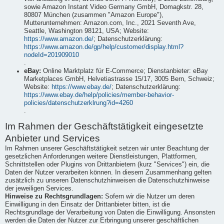
sowie Amazon Instant Video Germany GmbH, Domagkstr. 28,
80807 München (zusammen "Amazon Europe"),
Mutterunternehmen: Amazon.com, Inc., 2021 Seventh Ave,
Seattle, Washington 98121, USA; Website:
https://www.amazon.de/
; Datenschutzerklärung:
https://www.amazon.de/gp/help/customer/display.html?
nodeId=201909010
.
eBay:
Online Marktplatz für E-Commerce; Dienstanbieter: eBay
Marketplaces GmbH, Helvetiastrasse 15/17, 3005 Bern, Schweiz;
Website:
https://www.ebay.de/
; Datenschutzerklärung:
https://www.ebay.de/help/policies/member-behavior-
policies/datenschutzerklrung?id=4260
.
Im Rahmen der Geschäftstätigkeit eingesetzte
Anbieter und Services
Im Rahmen unserer Geschäftstätigkeit setzen wir unter Beachtung der
gesetzlichen Anforderungen weitere Dienstleistungen, Plattformen,
Schnittstellen oder Plugins von Drittanbietern (kurz "Services") ein, die
Daten der Nutzer verarbeiten können. In diesem Zusammenhang gelten
zusätzlich zu unseren Datenschutzhinweisen die Datenschutzhinweise
der jeweiligen Services.
Hinweise zu Rechtsgrundlagen:
Sofern wir die Nutzer um deren
Einwilligung in den Einsatz der Drittanbieter bitten, ist die
Rechtsgrundlage der Verarbeitung von Daten die Einwilligung. Ansonsten
werden die Daten der Nutzer zur Erbringung unserer geschäftlichen