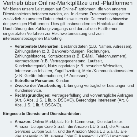
Vertrieb über Online-Marktplätze und -Plattformen
Wir bieten unsere Leistungen auf Online-Plattformen, die von anderen
Dienstanbietern betrieben werden, an. In diesem Zusammenhang gelten
zusätzlich zu unseren Datenschutzhinweisen die Datenschutzhinweise
der jeweiligen Plattformen. Dies gilt insbesondere im Hinblick auf die
Durchführung des Zahlungsvorgangs und der auf den Plattformen
eingesetzten Verfahren zur Reichweitemessung und zum
interessensbezogenen Marketing.
Verarbeitete Datenarten:
Bestandsdaten (z.B. Namen, Adressen),
Zahlungsdaten (z.B. Bankverbindungen, Rechnungen,
Zahlungshistorie), Kontaktdaten (z.B. E-Mail, Telefonnummern),
Vertragsdaten (z.B. Vertragsgegenstand, Laufzeit,
Kundenkategorie), Nutzungsdaten (z.B. besuchte Webseiten,
Interesse an Inhalten, Zugriffszeiten), Meta-/Kommunikationsdaten
(z.B. Geräte-Informationen, IP-Adressen).
Betroffene Personen:
Kunden.
Zwecke der Verarbeitung:
Erbringung vertraglicher Leistungen und
Kundenservice.
Rechtsgrundlagen:
Vertragserfüllung und vorvertragliche Anfragen
(Art. 6 Abs. 1 S. 1 lit. b. DSGVO), Berechtigte Interessen (Art. 6
Abs. 1 S. 1 lit. f. DSGVO).
Eingesetzte Dienste und Diensteanbieter:
Amazon:
Online-Marktplatz für E-Commerce; Dienstanbieter:
Amazon Europe Core S.à.r.l., die Amazon EU S.à.r.l, die Amazon
Services Europe S.à.r.l. und die Amazon Media EU S.à.r.l., alle
vier ansässig in 38, avenue John F. Kennedy, L-1855 Luxemburg,