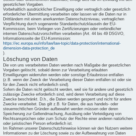
gesetzlichen Vorgaben.
Vorbehaltlich ausdrücklicher Einwilligung oder vertraglich oder gesetzlich
erforderlicher Übermittlung verarbeiten oder lassen wir die Daten nur in
Drittländern mit einem anerkannten Datenschutzniveau, vertraglichen
Verpflichtung durch sogenannte Standardschutzklauseln der EU-
Kommission, beim Vorliegen von Zertifizierungen oder verbindlicher
internen Datenschutzvorschriften verarbeiten (Art. 44 bis 49 DSGVO,
Informationsseite der EU-Kommission:
https://ec.europa.eu/info/law/law-topic/data-protection/international-
dimension-data-protection_de
).
Löschung von Daten
Die von uns verarbeiteten Daten werden nach Maßgabe der gesetzlichen
Vorgaben gelöscht, sobald deren zur Verarbeitung erlaubten
Einwilligungen widerrufen werden oder sonstige Erlaubnisse entfallen
(z.B. wenn der Zweck der Verarbeitung dieser Daten entfallen ist oder sie
für den Zweck nicht erforderlich sind).
Sofern die Daten nicht gelöscht werden, weil sie für andere und gesetzlich
zulässige Zwecke erforderlich sind, wird deren Verarbeitung auf diese
Zwecke beschränkt. D.h., die Daten werden gesperrt und nicht für andere
Zwecke verarbeitet. Das gilt z.B. für Daten, die aus handels- oder
steuerrechtlichen Gründen aufbewahrt werden müssen oder deren
Speicherung zur Geltendmachung, Ausübung oder Verteidigung von
Rechtsansprüchen oder zum Schutz der Rechte einer anderen natürlichen
oder juristischen Person erforderlich ist.
Im Rahmen unserer Datenschutzhinweise können wir den Nutzern weitere
Informationen zu der Löschung sowie zu der Aufbewahrung von Daten