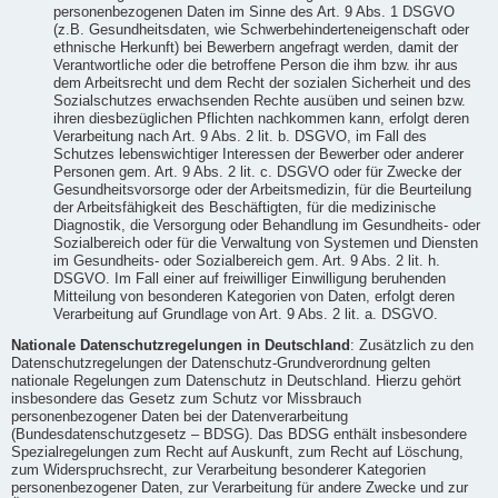
personenbezogenen Daten im Sinne des Art. 9 Abs. 1 DSGVO
(z.B. Gesundheitsdaten, wie Schwerbehinderteneigenschaft oder
ethnische Herkunft) bei Bewerbern angefragt werden, damit der
Verantwortliche oder die betroffene Person die ihm bzw. ihr aus
dem Arbeitsrecht und dem Recht der sozialen Sicherheit und des
Sozialschutzes erwachsenden Rechte ausüben und seinen bzw.
ihren diesbezüglichen Pflichten nachkommen kann, erfolgt deren
Verarbeitung nach Art. 9 Abs. 2 lit. b. DSGVO, im Fall des
Schutzes lebenswichtiger Interessen der Bewerber oder anderer
Personen gem. Art. 9 Abs. 2 lit. c. DSGVO oder für Zwecke der
Gesundheitsvorsorge oder der Arbeitsmedizin, für die Beurteilung
der Arbeitsfähigkeit des Beschäftigten, für die medizinische
Diagnostik, die Versorgung oder Behandlung im Gesundheits- oder
Sozialbereich oder für die Verwaltung von Systemen und Diensten
im Gesundheits- oder Sozialbereich gem. Art. 9 Abs. 2 lit. h.
DSGVO. Im Fall einer auf freiwilliger Einwilligung beruhenden
Mitteilung von besonderen Kategorien von Daten, erfolgt deren
Verarbeitung auf Grundlage von Art. 9 Abs. 2 lit. a. DSGVO.
Nationale Datenschutzregelungen in Deutschland
: Zusätzlich zu den
Datenschutzregelungen der Datenschutz-Grundverordnung gelten
nationale Regelungen zum Datenschutz in Deutschland. Hierzu gehört
insbesondere das Gesetz zum Schutz vor Missbrauch
personenbezogener Daten bei der Datenverarbeitung
(Bundesdatenschutzgesetz – BDSG). Das BDSG enthält insbesondere
Spezialregelungen zum Recht auf Auskunft, zum Recht auf Löschung,
zum Widerspruchsrecht, zur Verarbeitung besonderer Kategorien
personenbezogener Daten, zur Verarbeitung für andere Zwecke und zur