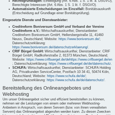
Rechtsgrundlagen:
Einwilligung (Art. 6 Abs. 1 S. 1 lit. a. DSGVO),
Berechtigte Interessen (Art. 6 Abs. 1 S. 1 lit. f. DSGVO).
Automatisierte Entscheidungen im Einzelfall:
Bonitätsauskunft
(Entscheidung auf Grundlage einer Bonitätsprüfung).
Eingesetzte Dienste und Diensteanbieter:
Creditreform Boniversum GmbH und Verband der Vereine
Creditreform e.V.:
Wirtschaftsauskunftei; Dienstanbieter:
Creditreform Boniversum GmbH, Hellersbergstraße 11, 41460
Neuss, Deutschland; Website:
https://www.boniversum.de/
;
Datenschutzerklärung:
https://www.boniversum.de/datenschutzerklaerung/
.
CRIF Bürgel GmbH:
Wirtschaftsauskunftei; Dienstanbieter: CRIF
Bürgel GmbH, Radlkoferstraße 2, 81373 München, Deutschland;
Website:
https://www.crifbuergel.de/dehttps://www.crifbuergel.de/en
; Datenschutzerklärung:
https://www.crifbuergel.de/de/datenschutz
.
SCHUFA:
Wirtschaftsauskunftei; Dienstanbieter: SCHUFA Holding
AG, Privatkunden ServiceCenter, Postfach 10 34 41, 50474 Köln,
Deutschland; Website:
https://www.schufa.de/de/
;
Datenschutzerklärung:
https://www.schufa.de/de/datenschutz/
.
Bereitstellung des Onlineangebotes und
Webhosting
Um unser Onlineangebot sicher und effizient bereitstellen zu können,
nehmen wir die Leistungen von einem oder mehreren Webhosting-
Anbietern in Anspruch, von deren Servern (bzw. von ihnen verwalteten
Servern) das Onlineangebot abgerufen werden kann. Zu diesen Zwecken