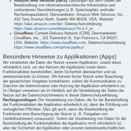
Amazon Web Services (AWS):
Leistungen auf dem Gebiet der
Bereitstellung von informationstechnischer Infrastruktur und
verbundenen Dienstleistungen (z.B. Speicherplatz und/oder
Rechenkapazitäten); Dienstanbieter: Amazon Web Services, Inc.,
410 Terry Avenue North, Seattle WA 98109, USA; Website:
https://aws.amazon.com/de/
; Datenschutzerklärung:
https://aws.amazon.com/de/privacy/?nc1=f_pr
.
Cloudflare:
Content-Delivery-Network (CDN); Dienstanbieter:
Cloudflare, Inc., 101 Townsend St, San Francisco, CA 94107,
USA; Website:
https://www.cloudflare.com
; Datenschutzerklärung:
https://www.cloudflare.com/privacypolicy/
.
Besondere Hinweise zu Applikationen (Apps)
Wir verarbeiten die Daten der Nutzer unserer Applikation, soweit diese
erforderlich sind, um den Nutzern die Applikation sowie deren
Funktionalitäten bereitstellen, deren Sicherheit überwachen und sie
weiterentwickeln zu können. Wir können ferner Nutzer unter Beachtung
der gesetzlichen Vorgaben kontaktieren, sofern die Kommunikation zu
Zwecken der Administration oder Nutzung der Applikation erforderlich ist.
Im Übrigen verweisen wir im Hinblick auf die Verarbeitung der Daten der
Nutzer auf die Datenschutzhinweise in dieser Datenschutzerklärung.
Rechtsgrundlagen:
Die Verarbeitung von Daten, die für die Bereitstellung
der Funktionalitäten der Applikation erforderlich ist, dient der Erfüllung von
vertraglichen Pflichten. Dies gilt auch, wenn die Bereitstellung der
Funktionen eine Berechtigung der Nutzer (z. B. Freigaben von
Gerätefunktionen) voraussetzt. Sofern die Verarbeitung von Daten für die
Bereitstellung der Funktionalitäten der Applikation nicht erforderlich ist,
aber der Sicherheit der Applikation oder unseren betriebswirtschaftlichen