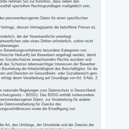
Bitte nehmen Sie zur Kenntnis, dass neben den
elfall speziellere Rechtsgrundlagen maßgeblich sein,
fenden personenbezogenen Daten für einen spezifischen
s Vertrags, dessen Vertragspartei die betroffene Person ist,
orderlich, der der Verantwortliche unterliegt.
twortlichen oder eines Dritten erforderlich, sofern nicht
 überwiegen.
s Bewerbungsverfahrens besondere Kategorien von
nische Herkunft) bei Bewerbern angefragt werden, damit
nd des Sozialschutzes erwachsenden Rechte ausüben und
all des Schutzes lebenswichtiger Interessen der Bewerber
Beurteilung der Arbeitsfähigkeit des Beschäftigten, für die
emen und Diensten im Gesundheits- oder Sozialbereich gem.
 erfolgt deren Verarbeitung auf Grundlage von Art. 9 Abs. 2
en nationale Regelungen zum Datenschutz in Deutschland.
nschutzgesetz – BDSG). Das BDSG enthält insbesondere
personenbezogener Daten, zur Verarbeitung für andere
 die Datenverarbeitung für Zwecke des
ngsverhältnissen sowie die Einwilligung von
 der Art, des Umfangs, der Umstände und der Zwecke der