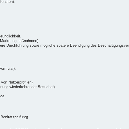
iensten).
eundlichkeit.
n Marketingmaßnahmen).
re Durchführung sowie mögliche spätere Beendigung des Beschäftigungsverh
.
ormular).
 von Nutzerprofilen).
nnung wiederkehrender Besucher).
ice.
Bonitätsprüfung).