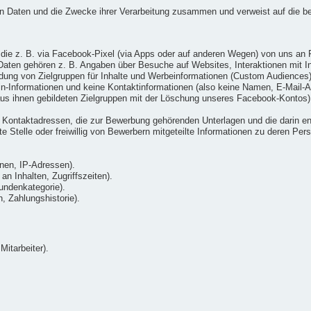
ten Daten und die Zwecke ihrer Verarbeitung zusammen und verweist auf die b
die z. B. via Facebook-Pixel (via Apps oder auf anderen Wegen) von uns an 
ten gehören z. B. Angaben über Besuche auf Websites, Interaktionen mit Inh
ung von Zielgruppen für Inhalte und Werbeinformationen (Custom Audiences) v
gin-Informationen und keine Kontaktinformationen (also keine Namen, E-Mai
us ihnen gebildeten Zielgruppen mit der Löschung unseres Facebook-Kontos)
Kontaktadressen, die zur Bewerbung gehörenden Unterlagen und die darin ent
 Stelle oder freiwillig von Bewerbern mitgeteilte Informationen zu deren Pers
nen, IP-Adressen).
n Inhalten, Zugriffszeiten).
undenkategorie).
 Zahlungshistorie).
Mitarbeiter).