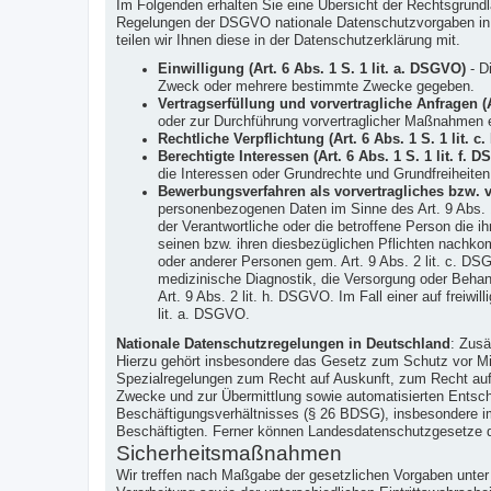
Im Folgenden erhalten Sie eine Übersicht der Rechtsgrun
Regelungen der DSGVO nationale Datenschutzvorgaben in Ih
teilen wir Ihnen diese in der Datenschutzerklärung mit.
Einwilligung (Art. 6 Abs. 1 S. 1 lit. a. DSGVO)
- Di
Zweck oder mehrere bestimmte Zwecke gegeben.
Vertragserfüllung und vorvertragliche Anfragen (A
oder zur Durchführung vorvertraglicher Maßnahmen er
Rechtliche Verpflichtung (Art. 6 Abs. 1 S. 1 lit. 
Berechtigte Interessen (Art. 6 Abs. 1 S. 1 lit. f. 
die Interessen oder Grundrechte und Grundfreiheite
Bewerbungsverfahren als vorvertragliches bzw. ver
personenbezogenen Daten im Sinne des Art. 9 Abs. 
der Verantwortliche oder die betroffene Person die
seinen bzw. ihren diesbezüglichen Pflichten nachkom
oder anderer Personen gem. Art. 9 Abs. 2 lit. c. DSG
medizinische Diagnostik, die Versorgung oder Behan
Art. 9 Abs. 2 lit. h. DSGVO. Im Fall einer auf freiwi
lit. a. DSGVO.
Nationale Datenschutzregelungen in Deutschland
: Zusä
Hierzu gehört insbesondere das Gesetz zum Schutz vor M
Spezialregelungen zum Recht auf Auskunft, zum Recht auf
Zwecke und zur Übermittlung sowie automatisierten Entsche
Beschäftigungsverhältnisses (§ 26 BDSG), insbesondere im
Beschäftigten. Ferner können Landesdatenschutzgesetze 
Sicherheitsmaßnahmen
Wir treffen nach Maßgabe der gesetzlichen Vorgaben unte