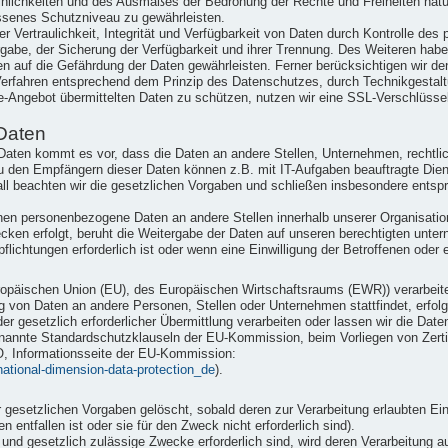
einlichkeiten und des Ausmaßes der Bedrohung der Rechte und Freiheiten nat
senes Schutzniveau zu gewährleisten.
Vertraulichkeit, Integrität und Verfügbarkeit von Daten durch Kontrolle des
ergabe, der Sicherung der Verfügbarkeit und ihrer Trennung. Des Weiteren hab
n auf die Gefährdung der Daten gewährleisten. Ferner berücksichtigen wir d
erfahren entsprechend dem Prinzip des Datenschutzes, durch Technikgestaltu
e-Angebot übermittelten Daten zu schützen, nutzen wir eine SSL-Verschlüsse
Daten
ten kommt es vor, dass die Daten an andere Stellen, Unternehmen, rechtlic
u den Empfängern dieser Daten können z.B. mit IT-Aufgaben beauftragte Dienst
ll beachten wir die gesetzlichen Vorgaben und schließen insbesondere ents
nen personenbezogene Daten an andere Stellen innerhalb unserer Organisation
ken erfolgt, beruht die Weitergabe der Daten auf unseren berechtigten unter
flichtungen erforderlich ist oder wenn eine Einwilligung der Betroffenen oder e
 Europäischen Union (EU), des Europäischen Wirtschaftsraums (EWR)) verarbe
g von Daten an andere Personen, Stellen oder Unternehmen stattfindet, erfolg
der gesetzlich erforderlicher Übermittlung verarbeiten oder lassen wir die Dat
nannte Standardschutzklauseln der EU-Kommission, beim Vorliegen von Zertifi
O, Informationsseite der EU-Kommission:
rnational-dimension-data-protection_de
).
esetzlichen Vorgaben gelöscht, sobald deren zur Verarbeitung erlaubten Ein
 entfallen ist oder sie für den Zweck nicht erforderlich sind).
e und gesetzlich zulässige Zwecke erforderlich sind, wird deren Verarbeitung