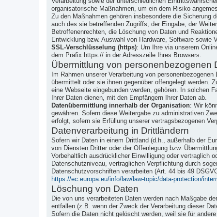
Verarbeitung sowie der unterschiedlichen Eintrittswahrsch
organisatorische Maßnahmen, um ein dem Risiko angemes
Zu den Maßnahmen gehören insbesondere die Sicherung der 
auch des sie betreffenden Zugriffs, der Eingabe, der Weit
Betroffenenrechten, die Löschung von Daten und Reaktione
Entwicklung bzw. Auswahl von Hardware, Software sowie V
SSL-Verschlüsselung (https)
: Um Ihre via unserem Onlin
dem Präfix https:// in der Adresszeile Ihres Browsers.
Übermittlung von personenbezogenen 
Im Rahmen unserer Verarbeitung von personenbezogenen Da
übermittelt oder sie ihnen gegenüber offengelegt werden. Z
eine Webseite eingebunden werden, gehören. In solchen Fa
Ihrer Daten dienen, mit den Empfängern Ihrer Daten ab.
Datenübermittlung innerhalb der Organisation
: Wir kön
gewähren. Sofern diese Weitergabe zu administrativen Zwec
erfolgt, sofern sie Erfüllung unserer vertragsbezogenen Verp
Datenverarbeitung in Drittländern
Sofern wir Daten in einem Drittland (d.h., außerhalb der
von Diensten Dritter oder der Offenlegung bzw. Übermittlun
Vorbehaltlich ausdrücklicher Einwilligung oder vertraglich o
Datenschutzniveau, vertraglichen Verpflichtung durch soge
Datenschutzvorschriften verarbeiten (Art. 44 bis 49 DSGV
https://ec.europa.eu/info/law/law-topic/data-protection/inte
Löschung von Daten
Die von uns verarbeiteten Daten werden nach Maßgabe der g
entfallen (z.B. wenn der Zweck der Verarbeitung dieser Daten
Sofern die Daten nicht gelöscht werden, weil sie für ander