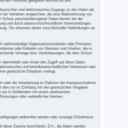
ürlicher Personen geeignete technische und
 physischen und elektronischen Zugangs zu den Daten als
en wir Verfahren eingerichtet, die eine Wahrnehmung von
en Schutz personenbezogener Daten bereits bei der
ng und durch datenschutzfreundliche Voreinstellungen.
lung. Sie erkennen derart verschlüsselte Verbindungen an
h selbstständige Organisationseinheiten oder Personen
leister oder Anbieter von Diensten und Inhalten, die in
prechende Verträge bzw. Vereinbarungen, die dem Schutz
 übermitteln oder ihnen den Zugriff auf diese Daten
nehmerischen und betriebswirtschaftlichen Interessen oder
ine gesetzliche Erlaubnis vorliegt.
iten oder die Verarbeitung im Rahmen der Inanspruchnahme
t dies nur im Einklang mit den gesetzlichen Vorgaben.
en nur in Drittländern mit einem anerkannten
zierungen oder verbindlicher internen
willigungen widerrufen werden oder sonstige Erlaubnisse
 auf diese Zwecke beschränkt. D.h., die Daten werden