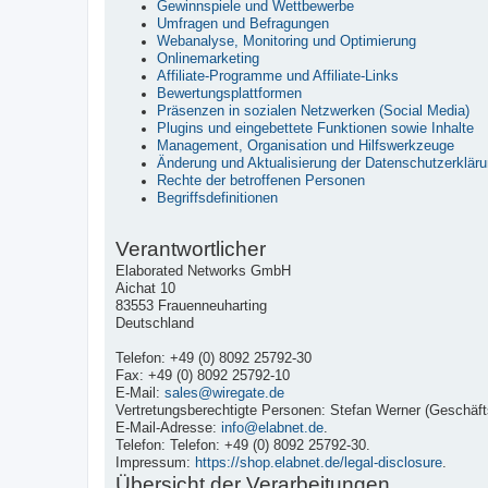
Gewinnspiele und Wettbewerbe
Umfragen und Befragungen
Webanalyse, Monitoring und Optimierung
Onlinemarketing
Affiliate-Programme und Affiliate-Links
Bewertungsplattformen
Präsenzen in sozialen Netzwerken (Social Media)
Plugins und eingebettete Funktionen sowie Inhalte
Management, Organisation und Hilfswerkzeuge
Änderung und Aktualisierung der Datenschutzerklär
Rechte der betroffenen Personen
Begriffsdefinitionen
Verantwortlicher
Elaborated Networks GmbH
Aichat 10
83553 Frauenneuharting
Deutschland
Telefon: +49 (0) 8092 25792-30
Fax: +49 (0) 8092 25792-10
E-Mail:
sales@wiregate.de
Vertretungsberechtigte Personen: Stefan Werner (Geschäfts
E-Mail-Adresse:
info@elabnet.de
.
Telefon: Telefon: +49 (0) 8092 25792-30.
Impressum:
https://shop.elabnet.de/legal-disclosure
.
Übersicht der Verarbeitungen