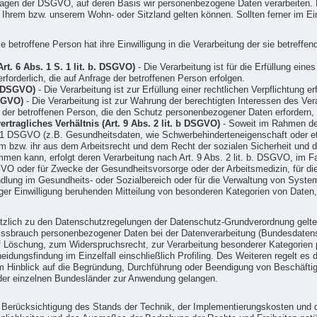
dlagen der DSGVO, auf deren Basis wir personenbezogene Daten verarbeiten. 
rem bzw. unserem Wohn- oder Sitzland gelten können. Sollten ferner im Einz
e betroffene Person hat ihre Einwilligung in die Verarbeitung der sie betref
rt. 6 Abs. 1 S. 1 lit. b. DSGVO)
- Die Verarbeitung ist für die Erfüllung eine
forderlich, die auf Anfrage der betroffenen Person erfolgen.
c. DSGVO)
- Die Verarbeitung ist zur Erfüllung einer rechtlichen Verpflichtung erf
DSGVO)
- Die Verarbeitung ist zur Wahrung der berechtigten Interessen des Veran
n der betroffenen Person, die den Schutz personenbezogener Daten erfordern,
tragliches Verhältnis (Art. 9 Abs. 2 lit. b DSGVO)
- Soweit im Rahmen de
1 DSGVO (z.B. Gesundheitsdaten, wie Schwerbehinderteneigenschaft oder eth
 ihm bzw. ihr aus dem Arbeitsrecht und dem Recht der sozialen Sicherheit u
men kann, erfolgt deren Verarbeitung nach Art. 9 Abs. 2 lit. b. DSGVO, im F
VO oder für Zwecke der Gesundheitsvorsorge oder der Arbeitsmedizin, für die 
dlung im Gesundheits- oder Sozialbereich oder für die Verwaltung von Syst
lliger Einwilligung beruhenden Mitteilung von besonderen Kategorien von Daten,
tzlich zu den Datenschutzregelungen der Datenschutz-Grundverordnung gelt
issbrauch personenbezogener Daten bei der Datenverarbeitung (Bundesdate
 Löschung, zum Widerspruchsrecht, zur Verarbeitung besonderer Kategorien 
idungsfindung im Einzelfall einschließlich Profiling. Des Weiteren regelt es
 Hinblick auf die Begründung, Durchführung oder Beendigung von Beschäftigu
der einzelnen Bundesländer zur Anwendung gelangen.
r Berücksichtigung des Stands der Technik, der Implementierungskosten und