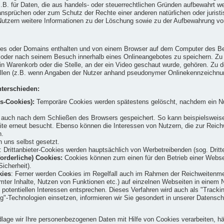
t z.B. für Daten, die aus handels- oder steuerrechtlichen Gründen aufbewahrt
prüchen oder zum Schutz der Rechte einer anderen natürlichen oder juristisc
ern weitere Informationen zu der Löschung sowie zu der Aufbewahrung von Da
tes oder Domains enthalten und von einem Browser auf dem Computer des Benu
d oder nach seinem Besuch innerhalb eines Onlineangebotes zu speichern. Z
in Warenkorb oder die Stelle, an der ein Video geschaut wurde, gehören. Zu d
füllen (z.B. wenn Angaben der Nutzer anhand pseudonymer Onlinekennzeichnu
terschieden:
s-Cookies):
Temporäre Cookies werden spätestens gelöscht, nachdem ein Nu
uch nach dem Schließen des Browsers gespeichert. So kann beispielsweise d
site erneut besucht. Ebenso können die Interessen von Nutzern, die zur Re
n.
 uns selbst gesetzt.
: Drittanbieter-Cookies werden hauptsächlich von Werbetreibenden (sog. Drit
orderliche) Cookies:
Cookies können zum einen für den Betrieb einer Webseit
icherheit).
kies
: Ferner werden Cookies im Regelfall auch im Rahmen der Reichweitenme
mter Inhalte, Nutzen von Funktionen etc.) auf einzelnen Webseiten in einem N
 potentiellen Interessen entsprechen. Dieses Verfahren wird auch als "Trackin
g"-Technologien einsetzen, informieren wir Sie gesondert in unserer Datensc
age wir Ihre personenbezogenen Daten mit Hilfe von Cookies verarbeiten, häng