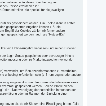
 werden müssen oder deren Speicherung zur
hen Person erforderlich ist.
ten mitteilen, die speziell für die jeweiligen
tzers gespeichert werden. Ein Cookie dient in erster
u den gespeicherten Angaben können z.B. die
em Begriff der Cookies zählen wir ferner andere
ngen gespeichert werden, auch als "Nutzer-IDs"
tzer ein Online-Angebot verlassen und seinen Browser
er Login-Status gespeichert oder bevorzugte Inhalte
ichweitenmessung oder zu Marketingzwecken verwendet
ten) verwendet, um Benutzerinformationen zu verarbeiten.
e unbedingt erforderlich sein (z.B. um Logins oder andere
ssung eingesetzt sowie dann, wenn die Interessen eines
utzerprofil gespeichert werden. Solche Profile dienen
g", d.h., Nachverfolgung der potentiellen Interessen der
hutzerklärung oder im Rahmen der Einholung einer
t davon ab, ob wir Sie um eine Einwilligung bitten. Falls