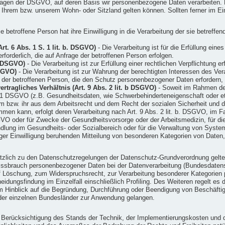
dlagen der DSGVO, auf deren Basis wir personenbezogene Daten verarbeiten. 
rem bzw. unserem Wohn- oder Sitzland gelten können. Sollten ferner im Einz
e betroffene Person hat ihre Einwilligung in die Verarbeitung der sie betref
rt. 6 Abs. 1 S. 1 lit. b. DSGVO)
- Die Verarbeitung ist für die Erfüllung eine
forderlich, die auf Anfrage der betroffenen Person erfolgen.
c. DSGVO)
- Die Verarbeitung ist zur Erfüllung einer rechtlichen Verpflichtung erf
DSGVO)
- Die Verarbeitung ist zur Wahrung der berechtigten Interessen des Veran
n der betroffenen Person, die den Schutz personenbezogener Daten erfordern,
tragliches Verhältnis (Art. 9 Abs. 2 lit. b DSGVO)
- Soweit im Rahmen de
1 DSGVO (z.B. Gesundheitsdaten, wie Schwerbehinderteneigenschaft oder eth
 ihm bzw. ihr aus dem Arbeitsrecht und dem Recht der sozialen Sicherheit u
men kann, erfolgt deren Verarbeitung nach Art. 9 Abs. 2 lit. b. DSGVO, im F
VO oder für Zwecke der Gesundheitsvorsorge oder der Arbeitsmedizin, für die 
dlung im Gesundheits- oder Sozialbereich oder für die Verwaltung von Syst
lliger Einwilligung beruhenden Mitteilung von besonderen Kategorien von Daten,
tzlich zu den Datenschutzregelungen der Datenschutz-Grundverordnung gelt
issbrauch personenbezogener Daten bei der Datenverarbeitung (Bundesdate
 Löschung, zum Widerspruchsrecht, zur Verarbeitung besonderer Kategorien 
idungsfindung im Einzelfall einschließlich Profiling. Des Weiteren regelt es
 Hinblick auf die Begründung, Durchführung oder Beendigung von Beschäftigu
der einzelnen Bundesländer zur Anwendung gelangen.
r Berücksichtigung des Stands der Technik, der Implementierungskosten und