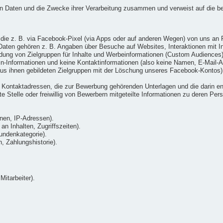
ten Daten und die Zwecke ihrer Verarbeitung zusammen und verweist auf die b
die z. B. via Facebook-Pixel (via Apps oder auf anderen Wegen) von uns an 
ten gehören z. B. Angaben über Besuche auf Websites, Interaktionen mit Inh
ung von Zielgruppen für Inhalte und Werbeinformationen (Custom Audiences) v
gin-Informationen und keine Kontaktinformationen (also keine Namen, E-Mai
us ihnen gebildeten Zielgruppen mit der Löschung unseres Facebook-Kontos)
Kontaktadressen, die zur Bewerbung gehörenden Unterlagen und die darin ent
 Stelle oder freiwillig von Bewerbern mitgeteilte Informationen zu deren Pers
nen, IP-Adressen).
n Inhalten, Zugriffszeiten).
undenkategorie).
 Zahlungshistorie).
Mitarbeiter).