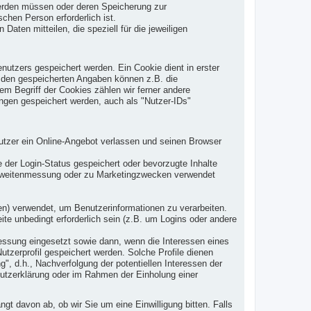
 werden müssen oder deren Speicherung zur
hen Person erforderlich ist.
ten mitteilen, die speziell für die jeweiligen
tzers gespeichert werden. Ein Cookie dient in erster
u den gespeicherten Angaben können z.B. die
em Begriff der Cookies zählen wir ferner andere
ngen gespeichert werden, auch als "Nutzer-IDs"
tzer ein Online-Angebot verlassen und seinen Browser
er Login-Status gespeichert oder bevorzugte Inhalte
ichweitenmessung oder zu Marketingzwecken verwendet
ten) verwendet, um Benutzerinformationen zu verarbeiten.
e unbedingt erforderlich sein (z.B. um Logins oder andere
ssung eingesetzt sowie dann, wenn die Interessen eines
utzerprofil gespeichert werden. Solche Profile dienen
g", d.h., Nachverfolgung der potentiellen Interessen der
hutzerklärung oder im Rahmen der Einholung einer
t davon ab, ob wir Sie um eine Einwilligung bitten. Falls