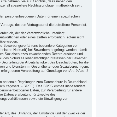
Bitte nehmen Sie zur Kenntnis, dass neben den
elfall speziellere Rechtsgrundlagen maßgeblich sein,
fenden personenbezogenen Daten für einen spezifischen
s Vertrags, dessen Vertragspartei die betroffene Person ist,
orderlich, der der Verantwortliche unterliegt.
twortlichen oder eines Dritten erforderlich, sofern nicht
 überwiegen.
s Bewerbungsverfahrens besondere Kategorien von
nische Herkunft) bei Bewerbern angefragt werden, damit
nd des Sozialschutzes erwachsenden Rechte ausüben und
all des Schutzes lebenswichtiger Interessen der Bewerber
Beurteilung der Arbeitsfähigkeit des Beschäftigten, für die
emen und Diensten im Gesundheits- oder Sozialbereich gem.
 erfolgt deren Verarbeitung auf Grundlage von Art. 9 Abs. 2
en nationale Regelungen zum Datenschutz in Deutschland.
nschutzgesetz – BDSG). Das BDSG enthält insbesondere
personenbezogener Daten, zur Verarbeitung für andere
 die Datenverarbeitung für Zwecke des
ngsverhältnissen sowie die Einwilligung von
 der Art, des Umfangs, der Umstände und der Zwecke der