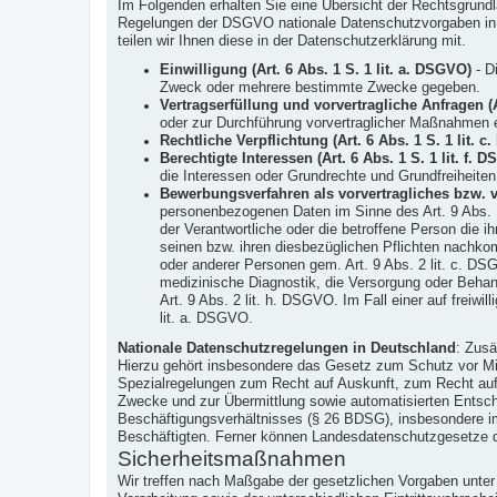
Im Folgenden erhalten Sie eine Übersicht der Rechtsgrun
Regelungen der DSGVO nationale Datenschutzvorgaben in Ih
teilen wir Ihnen diese in der Datenschutzerklärung mit.
Einwilligung (Art. 6 Abs. 1 S. 1 lit. a. DSGVO)
- Di
Zweck oder mehrere bestimmte Zwecke gegeben.
Vertragserfüllung und vorvertragliche Anfragen (A
oder zur Durchführung vorvertraglicher Maßnahmen er
Rechtliche Verpflichtung (Art. 6 Abs. 1 S. 1 lit. 
Berechtigte Interessen (Art. 6 Abs. 1 S. 1 lit. f. 
die Interessen oder Grundrechte und Grundfreiheite
Bewerbungsverfahren als vorvertragliches bzw. ver
personenbezogenen Daten im Sinne des Art. 9 Abs. 
der Verantwortliche oder die betroffene Person die
seinen bzw. ihren diesbezüglichen Pflichten nachkom
oder anderer Personen gem. Art. 9 Abs. 2 lit. c. DSG
medizinische Diagnostik, die Versorgung oder Behan
Art. 9 Abs. 2 lit. h. DSGVO. Im Fall einer auf freiwi
lit. a. DSGVO.
Nationale Datenschutzregelungen in Deutschland
: Zusä
Hierzu gehört insbesondere das Gesetz zum Schutz vor M
Spezialregelungen zum Recht auf Auskunft, zum Recht auf
Zwecke und zur Übermittlung sowie automatisierten Entsche
Beschäftigungsverhältnisses (§ 26 BDSG), insbesondere im
Beschäftigten. Ferner können Landesdatenschutzgesetze 
Sicherheitsmaßnahmen
Wir treffen nach Maßgabe der gesetzlichen Vorgaben unte