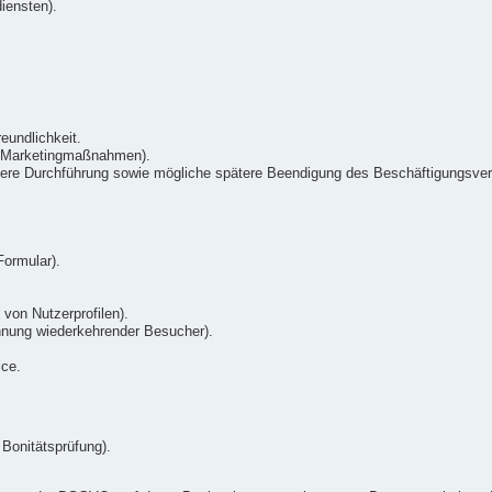
iensten).
eundlichkeit.
n Marketingmaßnahmen).
re Durchführung sowie mögliche spätere Beendigung des Beschäftigungsverh
.
ormular).
 von Nutzerprofilen).
nnung wiederkehrender Besucher).
ice.
Bonitätsprüfung).