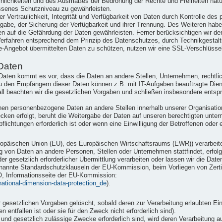
einlichkeiten und des Ausmaßes der Bedrohung der Rechte und Freiheiten nat
senes Schutzniveau zu gewährleisten.
Vertraulichkeit, Integrität und Verfügbarkeit von Daten durch Kontrolle des
ergabe, der Sicherung der Verfügbarkeit und ihrer Trennung. Des Weiteren hab
n auf die Gefährdung der Daten gewährleisten. Ferner berücksichtigen wir d
erfahren entsprechend dem Prinzip des Datenschutzes, durch Technikgestaltu
e-Angebot übermittelten Daten zu schützen, nutzen wir eine SSL-Verschlüsse
Daten
ten kommt es vor, dass die Daten an andere Stellen, Unternehmen, rechtlic
u den Empfängern dieser Daten können z.B. mit IT-Aufgaben beauftragte Dienst
ll beachten wir die gesetzlichen Vorgaben und schließen insbesondere ents
nen personenbezogene Daten an andere Stellen innerhalb unserer Organisation
ken erfolgt, beruht die Weitergabe der Daten auf unseren berechtigten unter
flichtungen erforderlich ist oder wenn eine Einwilligung der Betroffenen oder e
 Europäischen Union (EU), des Europäischen Wirtschaftsraums (EWR)) verarbe
g von Daten an andere Personen, Stellen oder Unternehmen stattfindet, erfolg
der gesetzlich erforderlicher Übermittlung verarbeiten oder lassen wir die Dat
nannte Standardschutzklauseln der EU-Kommission, beim Vorliegen von Zertifi
O, Informationsseite der EU-Kommission:
rnational-dimension-data-protection_de
).
esetzlichen Vorgaben gelöscht, sobald deren zur Verarbeitung erlaubten Ein
 entfallen ist oder sie für den Zweck nicht erforderlich sind).
e und gesetzlich zulässige Zwecke erforderlich sind, wird deren Verarbeitung