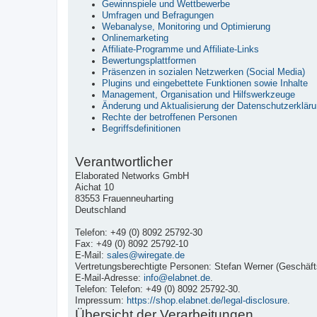
Gewinnspiele und Wettbewerbe
Umfragen und Befragungen
Webanalyse, Monitoring und Optimierung
Onlinemarketing
Affiliate-Programme und Affiliate-Links
Bewertungsplattformen
Präsenzen in sozialen Netzwerken (Social Media)
Plugins und eingebettete Funktionen sowie Inhalte
Management, Organisation und Hilfswerkzeuge
Änderung und Aktualisierung der Datenschutzerklär
Rechte der betroffenen Personen
Begriffsdefinitionen
Verantwortlicher
Elaborated Networks GmbH
Aichat 10
83553 Frauenneuharting
Deutschland
Telefon: +49 (0) 8092 25792-30
Fax: +49 (0) 8092 25792-10
E-Mail:
sales@wiregate.de
Vertretungsberechtigte Personen: Stefan Werner (Geschäfts
E-Mail-Adresse:
info@elabnet.de
.
Telefon: Telefon: +49 (0) 8092 25792-30.
Impressum:
https://shop.elabnet.de/legal-disclosure
.
Übersicht der Verarbeitungen