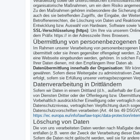
Verarbeitung sowie der unterschiedlichen Eintrittswahrsch
organisatorische Maßnahmen, um ein dem Risiko angemes
Zu den Maßnahmen gehören insbesondere die Sicherung der 
auch des sie betreffenden Zugriffs, der Eingabe, der Weit
Betroffenenrechten, die Löschung von Daten und Reaktione
Entwicklung bzw. Auswahl von Hardware, Software sowie V
SSL-Verschlüsselung (https)
: Um Ihre via unserem Onlin
dem Präfix https:// in der Adresszeile Ihres Browsers.
Übermittlung von personenbezogenen 
Im Rahmen unserer Verarbeitung von personenbezogenen Da
übermittelt oder sie ihnen gegenüber offengelegt werden. Z
eine Webseite eingebunden werden, gehören. In solchen Fa
Ihrer Daten dienen, mit den Empfängern Ihrer Daten ab.
Datenübermittlung innerhalb der Organisation
: Wir kön
gewähren. Sofern diese Weitergabe zu administrativen Zwec
erfolgt, sofern sie Erfüllung unserer vertragsbezogenen Verp
Datenverarbeitung in Drittländern
Sofern wir Daten in einem Drittland (d.h., außerhalb der
von Diensten Dritter oder der Offenlegung bzw. Übermittlun
Vorbehaltlich ausdrücklicher Einwilligung oder vertraglich o
Datenschutzniveau, vertraglichen Verpflichtung durch soge
Datenschutzvorschriften verarbeiten (Art. 44 bis 49 DSGV
https://ec.europa.eu/info/law/law-topic/data-protection/inte
Löschung von Daten
Die von uns verarbeiteten Daten werden nach Maßgabe der g
entfallen (z.B. wenn der Zweck der Verarbeitung dieser Daten
Sofern die Daten nicht gelöscht werden, weil sie für ander