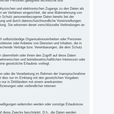
ürlicher Personen geeignete technische und
 physischen und elektronischen Zugangs zu den Daten als
en wir Verfahren eingerichtet, die eine Wahrnehmung von
en Schutz personenbezogener Daten bereits bei der
ng und durch datenschutzfreundliche Voreinstellungen.
lung. Sie erkennen derart verschlüsselte Verbindungen an
h selbstständige Organisationseinheiten oder Personen
leister oder Anbieter von Diensten und Inhalten, die in
prechende Verträge bzw. Vereinbarungen, die dem Schutz
 übermitteln oder ihnen den Zugriff auf diese Daten
nehmerischen und betriebswirtschaftlichen Interessen oder
ine gesetzliche Erlaubnis vorliegt.
iten oder die Verarbeitung im Rahmen der Inanspruchnahme
t dies nur im Einklang mit den gesetzlichen Vorgaben.
en nur in Drittländern mit einem anerkannten
zierungen oder verbindlicher internen
willigungen widerrufen werden oder sonstige Erlaubnisse
 auf diese Zwecke beschränkt. D.h., die Daten werden