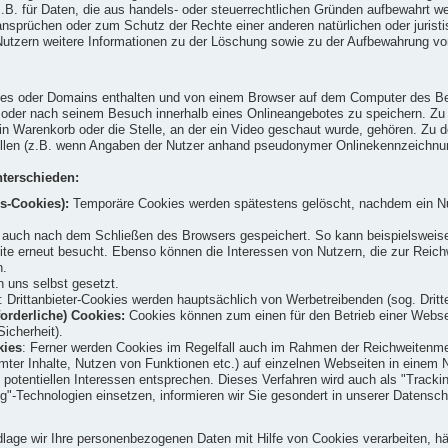
t z.B. für Daten, die aus handels- oder steuerrechtlichen Gründen aufbewahrt
prüchen oder zum Schutz der Rechte einer anderen natürlichen oder juristisc
ern weitere Informationen zu der Löschung sowie zu der Aufbewahrung von Da
tes oder Domains enthalten und von einem Browser auf dem Computer des Benu
d oder nach seinem Besuch innerhalb eines Onlineangebotes zu speichern. Z
in Warenkorb oder die Stelle, an der ein Video geschaut wurde, gehören. Zu d
füllen (z.B. wenn Angaben der Nutzer anhand pseudonymer Onlinekennzeichnu
terschieden:
s-Cookies):
Temporäre Cookies werden spätestens gelöscht, nachdem ein Nu
uch nach dem Schließen des Browsers gespeichert. So kann beispielsweise d
site erneut besucht. Ebenso können die Interessen von Nutzern, die zur Re
n.
 uns selbst gesetzt.
: Drittanbieter-Cookies werden hauptsächlich von Werbetreibenden (sog. Drit
orderliche) Cookies:
Cookies können zum einen für den Betrieb einer Webseit
icherheit).
kies
: Ferner werden Cookies im Regelfall auch im Rahmen der Reichweitenme
mter Inhalte, Nutzen von Funktionen etc.) auf einzelnen Webseiten in einem N
 potentiellen Interessen entsprechen. Dieses Verfahren wird auch als "Trackin
g"-Technologien einsetzen, informieren wir Sie gesondert in unserer Datensc
age wir Ihre personenbezogenen Daten mit Hilfe von Cookies verarbeiten, häng