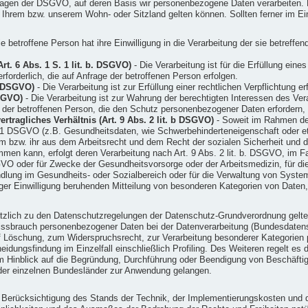
dlagen der DSGVO, auf deren Basis wir personenbezogene Daten verarbeiten. 
rem bzw. unserem Wohn- oder Sitzland gelten können. Sollten ferner im Einz
e betroffene Person hat ihre Einwilligung in die Verarbeitung der sie betref
rt. 6 Abs. 1 S. 1 lit. b. DSGVO)
- Die Verarbeitung ist für die Erfüllung eine
forderlich, die auf Anfrage der betroffenen Person erfolgen.
c. DSGVO)
- Die Verarbeitung ist zur Erfüllung einer rechtlichen Verpflichtung erf
DSGVO)
- Die Verarbeitung ist zur Wahrung der berechtigten Interessen des Veran
n der betroffenen Person, die den Schutz personenbezogener Daten erfordern,
tragliches Verhältnis (Art. 9 Abs. 2 lit. b DSGVO)
- Soweit im Rahmen de
1 DSGVO (z.B. Gesundheitsdaten, wie Schwerbehinderteneigenschaft oder eth
 ihm bzw. ihr aus dem Arbeitsrecht und dem Recht der sozialen Sicherheit u
men kann, erfolgt deren Verarbeitung nach Art. 9 Abs. 2 lit. b. DSGVO, im F
VO oder für Zwecke der Gesundheitsvorsorge oder der Arbeitsmedizin, für die 
dlung im Gesundheits- oder Sozialbereich oder für die Verwaltung von Syst
lliger Einwilligung beruhenden Mitteilung von besonderen Kategorien von Daten,
tzlich zu den Datenschutzregelungen der Datenschutz-Grundverordnung gelt
issbrauch personenbezogener Daten bei der Datenverarbeitung (Bundesdate
 Löschung, zum Widerspruchsrecht, zur Verarbeitung besonderer Kategorien 
idungsfindung im Einzelfall einschließlich Profiling. Des Weiteren regelt es
 Hinblick auf die Begründung, Durchführung oder Beendigung von Beschäftigu
der einzelnen Bundesländer zur Anwendung gelangen.
r Berücksichtigung des Stands der Technik, der Implementierungskosten und