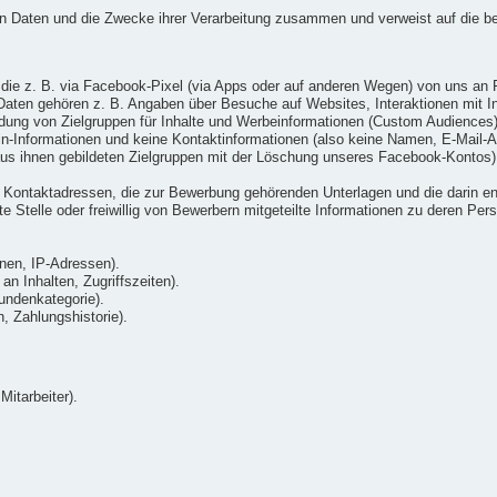
ten Daten und die Zwecke ihrer Verarbeitung zusammen und verweist auf die b
die z. B. via Facebook-Pixel (via Apps oder auf anderen Wegen) von uns an 
ten gehören z. B. Angaben über Besuche auf Websites, Interaktionen mit Inh
ung von Zielgruppen für Inhalte und Werbeinformationen (Custom Audiences) v
gin-Informationen und keine Kontaktinformationen (also keine Namen, E-Mai
us ihnen gebildeten Zielgruppen mit der Löschung unseres Facebook-Kontos)
Kontaktadressen, die zur Bewerbung gehörenden Unterlagen und die darin ent
 Stelle oder freiwillig von Bewerbern mitgeteilte Informationen zu deren Pers
nen, IP-Adressen).
n Inhalten, Zugriffszeiten).
undenkategorie).
 Zahlungshistorie).
Mitarbeiter).