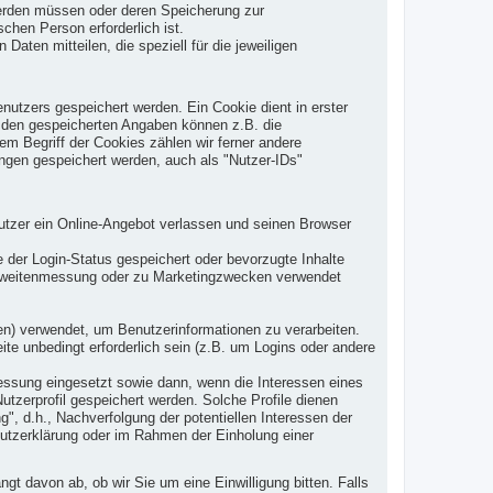
 werden müssen oder deren Speicherung zur
hen Person erforderlich ist.
ten mitteilen, die speziell für die jeweiligen
tzers gespeichert werden. Ein Cookie dient in erster
u den gespeicherten Angaben können z.B. die
em Begriff der Cookies zählen wir ferner andere
ngen gespeichert werden, auch als "Nutzer-IDs"
tzer ein Online-Angebot verlassen und seinen Browser
er Login-Status gespeichert oder bevorzugte Inhalte
ichweitenmessung oder zu Marketingzwecken verwendet
ten) verwendet, um Benutzerinformationen zu verarbeiten.
e unbedingt erforderlich sein (z.B. um Logins oder andere
ssung eingesetzt sowie dann, wenn die Interessen eines
utzerprofil gespeichert werden. Solche Profile dienen
g", d.h., Nachverfolgung der potentiellen Interessen der
hutzerklärung oder im Rahmen der Einholung einer
t davon ab, ob wir Sie um eine Einwilligung bitten. Falls