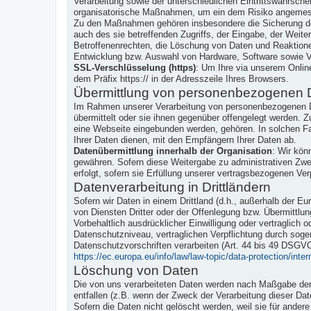
Verarbeitung sowie der unterschiedlichen Eintrittswahrsch
organisatorische Maßnahmen, um ein dem Risiko angemes
Zu den Maßnahmen gehören insbesondere die Sicherung der 
auch des sie betreffenden Zugriffs, der Eingabe, der Weit
Betroffenenrechten, die Löschung von Daten und Reaktione
Entwicklung bzw. Auswahl von Hardware, Software sowie V
SSL-Verschlüsselung (https)
: Um Ihre via unserem Onlin
dem Präfix https:// in der Adresszeile Ihres Browsers.
Übermittlung von personenbezogenen 
Im Rahmen unserer Verarbeitung von personenbezogenen Da
übermittelt oder sie ihnen gegenüber offengelegt werden. Z
eine Webseite eingebunden werden, gehören. In solchen Fa
Ihrer Daten dienen, mit den Empfängern Ihrer Daten ab.
Datenübermittlung innerhalb der Organisation
: Wir kön
gewähren. Sofern diese Weitergabe zu administrativen Zwec
erfolgt, sofern sie Erfüllung unserer vertragsbezogenen Verp
Datenverarbeitung in Drittländern
Sofern wir Daten in einem Drittland (d.h., außerhalb der
von Diensten Dritter oder der Offenlegung bzw. Übermittlun
Vorbehaltlich ausdrücklicher Einwilligung oder vertraglich o
Datenschutzniveau, vertraglichen Verpflichtung durch soge
Datenschutzvorschriften verarbeiten (Art. 44 bis 49 DSGV
https://ec.europa.eu/info/law/law-topic/data-protection/inte
Löschung von Daten
Die von uns verarbeiteten Daten werden nach Maßgabe der g
entfallen (z.B. wenn der Zweck der Verarbeitung dieser Daten
Sofern die Daten nicht gelöscht werden, weil sie für ander