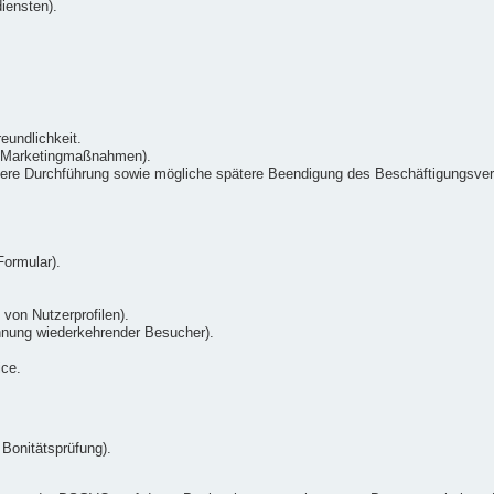
iensten).
eundlichkeit.
n Marketingmaßnahmen).
re Durchführung sowie mögliche spätere Beendigung des Beschäftigungsverh
.
ormular).
 von Nutzerprofilen).
nnung wiederkehrender Besucher).
ice.
Bonitätsprüfung).