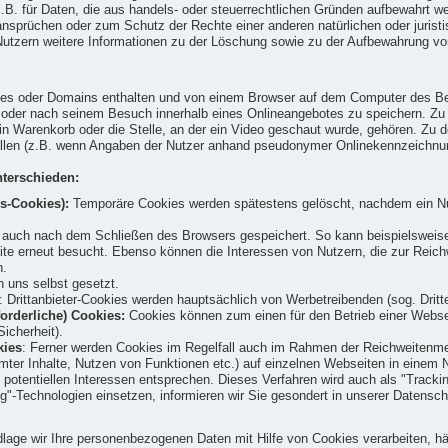
t z.B. für Daten, die aus handels- oder steuerrechtlichen Gründen aufbewahrt
prüchen oder zum Schutz der Rechte einer anderen natürlichen oder juristisc
ern weitere Informationen zu der Löschung sowie zu der Aufbewahrung von Da
tes oder Domains enthalten und von einem Browser auf dem Computer des Benu
d oder nach seinem Besuch innerhalb eines Onlineangebotes zu speichern. Z
in Warenkorb oder die Stelle, an der ein Video geschaut wurde, gehören. Zu d
füllen (z.B. wenn Angaben der Nutzer anhand pseudonymer Onlinekennzeichnu
terschieden:
s-Cookies):
Temporäre Cookies werden spätestens gelöscht, nachdem ein Nu
uch nach dem Schließen des Browsers gespeichert. So kann beispielsweise d
site erneut besucht. Ebenso können die Interessen von Nutzern, die zur Re
n.
 uns selbst gesetzt.
: Drittanbieter-Cookies werden hauptsächlich von Werbetreibenden (sog. Drit
orderliche) Cookies:
Cookies können zum einen für den Betrieb einer Webseit
icherheit).
kies
: Ferner werden Cookies im Regelfall auch im Rahmen der Reichweitenme
mter Inhalte, Nutzen von Funktionen etc.) auf einzelnen Webseiten in einem N
 potentiellen Interessen entsprechen. Dieses Verfahren wird auch als "Trackin
g"-Technologien einsetzen, informieren wir Sie gesondert in unserer Datensc
age wir Ihre personenbezogenen Daten mit Hilfe von Cookies verarbeiten, häng