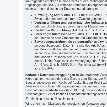
Im Folgenden erhalten Sie eine Übersicht der Rechtsgrun
Regelungen der DSGVO nationale Datenschutzvorgaben in Ih
teilen wir Ihnen diese in der Datenschutzerklärung mit.
Einwilligung (Art. 6 Abs. 1 S. 1 lit. a. DSGVO)
- Di
Zweck oder mehrere bestimmte Zwecke gegeben.
Vertragserfüllung und vorvertragliche Anfragen (A
oder zur Durchführung vorvertraglicher Maßnahmen er
Rechtliche Verpflichtung (Art. 6 Abs. 1 S. 1 lit. 
Berechtigte Interessen (Art. 6 Abs. 1 S. 1 lit. f. 
die Interessen oder Grundrechte und Grundfreiheite
Bewerbungsverfahren als vorvertragliches bzw. ver
personenbezogenen Daten im Sinne des Art. 9 Abs. 
der Verantwortliche oder die betroffene Person die
seinen bzw. ihren diesbezüglichen Pflichten nachkom
oder anderer Personen gem. Art. 9 Abs. 2 lit. c. DSG
medizinische Diagnostik, die Versorgung oder Behan
Art. 9 Abs. 2 lit. h. DSGVO. Im Fall einer auf freiwi
lit. a. DSGVO.
Nationale Datenschutzregelungen in Deutschland
: Zusä
Hierzu gehört insbesondere das Gesetz zum Schutz vor M
Spezialregelungen zum Recht auf Auskunft, zum Recht auf
Zwecke und zur Übermittlung sowie automatisierten Entsche
Beschäftigungsverhältnisses (§ 26 BDSG), insbesondere im
Beschäftigten. Ferner können Landesdatenschutzgesetze 
Sicherheitsmaßnahmen
Wir treffen nach Maßgabe der gesetzlichen Vorgaben unte