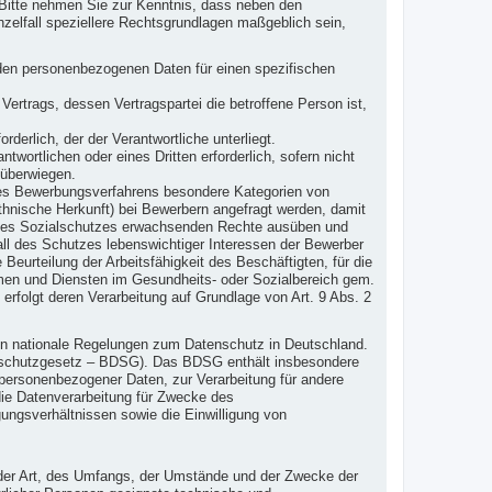
Bitte nehmen Sie zur Kenntnis, dass neben den
elfall speziellere Rechtsgrundlagen maßgeblich sein,
fenden personenbezogenen Daten für einen spezifischen
s Vertrags, dessen Vertragspartei die betroffene Person ist,
orderlich, der der Verantwortliche unterliegt.
twortlichen oder eines Dritten erforderlich, sofern nicht
 überwiegen.
s Bewerbungsverfahrens besondere Kategorien von
nische Herkunft) bei Bewerbern angefragt werden, damit
nd des Sozialschutzes erwachsenden Rechte ausüben und
all des Schutzes lebenswichtiger Interessen der Bewerber
Beurteilung der Arbeitsfähigkeit des Beschäftigten, für die
emen und Diensten im Gesundheits- oder Sozialbereich gem.
 erfolgt deren Verarbeitung auf Grundlage von Art. 9 Abs. 2
en nationale Regelungen zum Datenschutz in Deutschland.
nschutzgesetz – BDSG). Das BDSG enthält insbesondere
personenbezogener Daten, zur Verarbeitung für andere
 die Datenverarbeitung für Zwecke des
ngsverhältnissen sowie die Einwilligung von
 der Art, des Umfangs, der Umstände und der Zwecke der