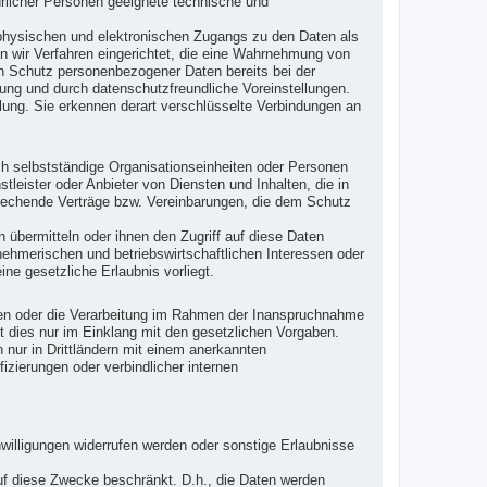
ürlicher Personen geeignete technische und
 physischen und elektronischen Zugangs zu den Daten als
en wir Verfahren eingerichtet, die eine Wahrnehmung von
en Schutz personenbezogener Daten bereits bei der
ng und durch datenschutzfreundliche Voreinstellungen.
lung. Sie erkennen derart verschlüsselte Verbindungen an
h selbstständige Organisationseinheiten oder Personen
leister oder Anbieter von Diensten und Inhalten, die in
prechende Verträge bzw. Vereinbarungen, die dem Schutz
 übermitteln oder ihnen den Zugriff auf diese Daten
nehmerischen und betriebswirtschaftlichen Interessen oder
ine gesetzliche Erlaubnis vorliegt.
iten oder die Verarbeitung im Rahmen der Inanspruchnahme
t dies nur im Einklang mit den gesetzlichen Vorgaben.
en nur in Drittländern mit einem anerkannten
zierungen oder verbindlicher internen
willigungen widerrufen werden oder sonstige Erlaubnisse
 auf diese Zwecke beschränkt. D.h., die Daten werden