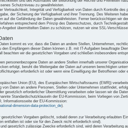
einlichkeiten und des Ausmaßes der Bedrohung der Rechte und Freiheiten nat
senes Schutzniveau zu gewährleisten.
Vertraulichkeit, Integrität und Verfügbarkeit von Daten durch Kontrolle des
ergabe, der Sicherung der Verfügbarkeit und ihrer Trennung. Des Weiteren hab
n auf die Gefährdung der Daten gewährleisten. Ferner berücksichtigen wir d
erfahren entsprechend dem Prinzip des Datenschutzes, durch Technikgestaltu
e-Angebot übermittelten Daten zu schützen, nutzen wir eine SSL-Verschlüsse
Daten
ten kommt es vor, dass die Daten an andere Stellen, Unternehmen, rechtlic
u den Empfängern dieser Daten können z.B. mit IT-Aufgaben beauftragte Dienst
ll beachten wir die gesetzlichen Vorgaben und schließen insbesondere ents
nen personenbezogene Daten an andere Stellen innerhalb unserer Organisation
ken erfolgt, beruht die Weitergabe der Daten auf unseren berechtigten unter
flichtungen erforderlich ist oder wenn eine Einwilligung der Betroffenen oder e
 Europäischen Union (EU), des Europäischen Wirtschaftsraums (EWR)) verarbe
g von Daten an andere Personen, Stellen oder Unternehmen stattfindet, erfolg
der gesetzlich erforderlicher Übermittlung verarbeiten oder lassen wir die Dat
nannte Standardschutzklauseln der EU-Kommission, beim Vorliegen von Zertifi
O, Informationsseite der EU-Kommission:
rnational-dimension-data-protection_de
).
esetzlichen Vorgaben gelöscht, sobald deren zur Verarbeitung erlaubten Ein
 entfallen ist oder sie für den Zweck nicht erforderlich sind).
e und gesetzlich zulässige Zwecke erforderlich sind, wird deren Verarbeitung