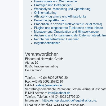
Gewinnspiele und Wettbewerbe
Umfragen und Befragungen
Webanalyse, Monitoring und Optimierung
Onlinemarketing
Affiliate-Programme und Affiliate-Links
Bewertungsplattformen
Präsenzen in sozialen Netzwerken (Social Media)
Plugins und eingebettete Funktionen sowie Inhalte
Management, Organisation und Hilfswerkzeuge
Änderung und Aktualisierung der Datenschutzerklär
Rechte der betroffenen Personen
Begriffsdefinitionen
Verantwortlicher
Elaborated Networks GmbH
Aichat 10
83553 Frauenneuharting
Deutschland
Telefon: +49 (0) 8092 25792-30
Fax: +49 (0) 8092 25792-10
E-Mail:
sales@wiregate.de
Vertretungsberechtigte Personen: Stefan Werner (Geschäfts
E-Mail-Adresse:
info@elabnet.de
.
Telefon: Telefon: +49 (0) 8092 25792-30.
Impressum:
https://shop.elabnet.de/legal-disclosure
.
Übersicht der Verarbeitungen