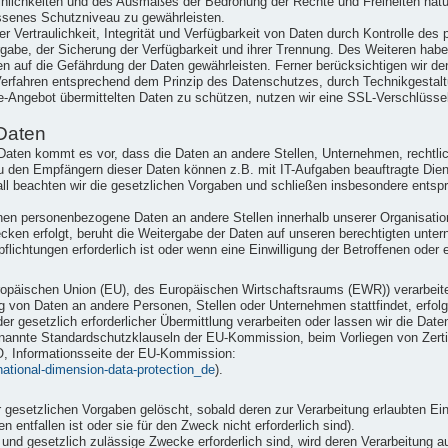
einlichkeiten und des Ausmaßes der Bedrohung der Rechte und Freiheiten nat
senes Schutzniveau zu gewährleisten.
Vertraulichkeit, Integrität und Verfügbarkeit von Daten durch Kontrolle des
ergabe, der Sicherung der Verfügbarkeit und ihrer Trennung. Des Weiteren hab
n auf die Gefährdung der Daten gewährleisten. Ferner berücksichtigen wir d
erfahren entsprechend dem Prinzip des Datenschutzes, durch Technikgestaltu
e-Angebot übermittelten Daten zu schützen, nutzen wir eine SSL-Verschlüsse
Daten
ten kommt es vor, dass die Daten an andere Stellen, Unternehmen, rechtlic
u den Empfängern dieser Daten können z.B. mit IT-Aufgaben beauftragte Dienst
ll beachten wir die gesetzlichen Vorgaben und schließen insbesondere ents
nen personenbezogene Daten an andere Stellen innerhalb unserer Organisation
ken erfolgt, beruht die Weitergabe der Daten auf unseren berechtigten unter
flichtungen erforderlich ist oder wenn eine Einwilligung der Betroffenen oder e
 Europäischen Union (EU), des Europäischen Wirtschaftsraums (EWR)) verarbe
g von Daten an andere Personen, Stellen oder Unternehmen stattfindet, erfolg
der gesetzlich erforderlicher Übermittlung verarbeiten oder lassen wir die Dat
nannte Standardschutzklauseln der EU-Kommission, beim Vorliegen von Zertifi
O, Informationsseite der EU-Kommission:
rnational-dimension-data-protection_de
).
esetzlichen Vorgaben gelöscht, sobald deren zur Verarbeitung erlaubten Ein
 entfallen ist oder sie für den Zweck nicht erforderlich sind).
e und gesetzlich zulässige Zwecke erforderlich sind, wird deren Verarbeitung