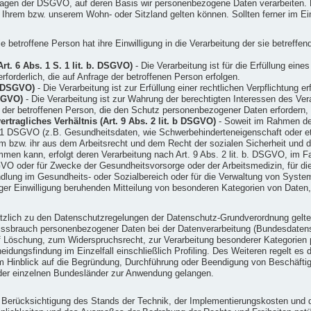
dlagen der DSGVO, auf deren Basis wir personenbezogene Daten verarbeiten. 
rem bzw. unserem Wohn- oder Sitzland gelten können. Sollten ferner im Einz
e betroffene Person hat ihre Einwilligung in die Verarbeitung der sie betref
rt. 6 Abs. 1 S. 1 lit. b. DSGVO)
- Die Verarbeitung ist für die Erfüllung eine
forderlich, die auf Anfrage der betroffenen Person erfolgen.
c. DSGVO)
- Die Verarbeitung ist zur Erfüllung einer rechtlichen Verpflichtung erf
DSGVO)
- Die Verarbeitung ist zur Wahrung der berechtigten Interessen des Veran
n der betroffenen Person, die den Schutz personenbezogener Daten erfordern,
tragliches Verhältnis (Art. 9 Abs. 2 lit. b DSGVO)
- Soweit im Rahmen de
1 DSGVO (z.B. Gesundheitsdaten, wie Schwerbehinderteneigenschaft oder eth
 ihm bzw. ihr aus dem Arbeitsrecht und dem Recht der sozialen Sicherheit u
men kann, erfolgt deren Verarbeitung nach Art. 9 Abs. 2 lit. b. DSGVO, im F
VO oder für Zwecke der Gesundheitsvorsorge oder der Arbeitsmedizin, für die 
dlung im Gesundheits- oder Sozialbereich oder für die Verwaltung von Syst
lliger Einwilligung beruhenden Mitteilung von besonderen Kategorien von Daten,
tzlich zu den Datenschutzregelungen der Datenschutz-Grundverordnung gelt
issbrauch personenbezogener Daten bei der Datenverarbeitung (Bundesdate
 Löschung, zum Widerspruchsrecht, zur Verarbeitung besonderer Kategorien 
idungsfindung im Einzelfall einschließlich Profiling. Des Weiteren regelt es
 Hinblick auf die Begründung, Durchführung oder Beendigung von Beschäftigu
der einzelnen Bundesländer zur Anwendung gelangen.
r Berücksichtigung des Stands der Technik, der Implementierungskosten und