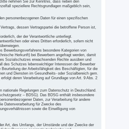
Bitte nehmen Sie zur Kenntnis, dass neben den
elfall speziellere Rechtsgrundlagen maßgeblich sein,
fenden personenbezogenen Daten für einen spezifischen
s Vertrags, dessen Vertragspartei die betroffene Person ist,
orderlich, der der Verantwortliche unterliegt.
twortlichen oder eines Dritten erforderlich, sofern nicht
 überwiegen.
s Bewerbungsverfahrens besondere Kategorien von
nische Herkunft) bei Bewerbern angefragt werden, damit
nd des Sozialschutzes erwachsenden Rechte ausüben und
all des Schutzes lebenswichtiger Interessen der Bewerber
Beurteilung der Arbeitsfähigkeit des Beschäftigten, für die
emen und Diensten im Gesundheits- oder Sozialbereich gem.
 erfolgt deren Verarbeitung auf Grundlage von Art. 9 Abs. 2
en nationale Regelungen zum Datenschutz in Deutschland.
nschutzgesetz – BDSG). Das BDSG enthält insbesondere
personenbezogener Daten, zur Verarbeitung für andere
 die Datenverarbeitung für Zwecke des
ngsverhältnissen sowie die Einwilligung von
 der Art, des Umfangs, der Umstände und der Zwecke der