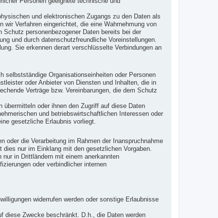
ürlicher Personen geeignete technische und
 physischen und elektronischen Zugangs zu den Daten als
en wir Verfahren eingerichtet, die eine Wahrnehmung von
en Schutz personenbezogener Daten bereits bei der
ng und durch datenschutzfreundliche Voreinstellungen.
lung. Sie erkennen derart verschlüsselte Verbindungen an
h selbstständige Organisationseinheiten oder Personen
leister oder Anbieter von Diensten und Inhalten, die in
prechende Verträge bzw. Vereinbarungen, die dem Schutz
 übermitteln oder ihnen den Zugriff auf diese Daten
nehmerischen und betriebswirtschaftlichen Interessen oder
ine gesetzliche Erlaubnis vorliegt.
iten oder die Verarbeitung im Rahmen der Inanspruchnahme
t dies nur im Einklang mit den gesetzlichen Vorgaben.
en nur in Drittländern mit einem anerkannten
zierungen oder verbindlicher internen
willigungen widerrufen werden oder sonstige Erlaubnisse
 auf diese Zwecke beschränkt. D.h., die Daten werden