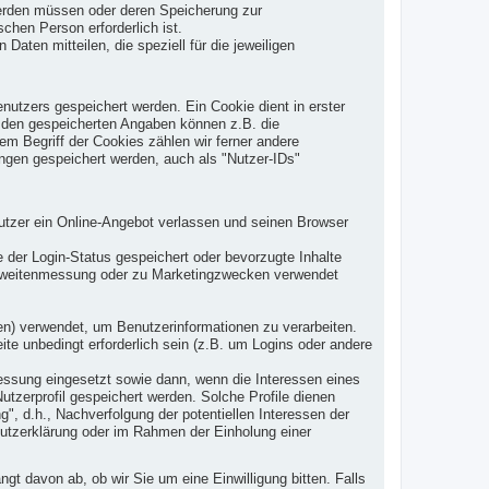
 werden müssen oder deren Speicherung zur
hen Person erforderlich ist.
ten mitteilen, die speziell für die jeweiligen
tzers gespeichert werden. Ein Cookie dient in erster
u den gespeicherten Angaben können z.B. die
em Begriff der Cookies zählen wir ferner andere
ngen gespeichert werden, auch als "Nutzer-IDs"
tzer ein Online-Angebot verlassen und seinen Browser
er Login-Status gespeichert oder bevorzugte Inhalte
ichweitenmessung oder zu Marketingzwecken verwendet
ten) verwendet, um Benutzerinformationen zu verarbeiten.
e unbedingt erforderlich sein (z.B. um Logins oder andere
ssung eingesetzt sowie dann, wenn die Interessen eines
utzerprofil gespeichert werden. Solche Profile dienen
g", d.h., Nachverfolgung der potentiellen Interessen der
hutzerklärung oder im Rahmen der Einholung einer
t davon ab, ob wir Sie um eine Einwilligung bitten. Falls