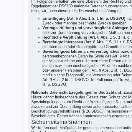
Im Folgenden erhalten Sie eine Übersicht der Rechtsgrun
Regelungen der DSGVO nationale Datenschutzvorgaben in Ih
teilen wir Ihnen diese in der Datenschutzerklärung mit.
Einwilligung (Art. 6 Abs. 1 S. 1 lit. a. DSGVO)
- Di
Zweck oder mehrere bestimmte Zwecke gegeben.
Vertragserfüllung und vorvertragliche Anfragen (A
oder zur Durchführung vorvertraglicher Maßnahmen er
Rechtliche Verpflichtung (Art. 6 Abs. 1 S. 1 lit. 
Berechtigte Interessen (Art. 6 Abs. 1 S. 1 lit. f. 
die Interessen oder Grundrechte und Grundfreiheite
Bewerbungsverfahren als vorvertragliches bzw. ver
personenbezogenen Daten im Sinne des Art. 9 Abs. 
der Verantwortliche oder die betroffene Person die
seinen bzw. ihren diesbezüglichen Pflichten nachkom
oder anderer Personen gem. Art. 9 Abs. 2 lit. c. DSG
medizinische Diagnostik, die Versorgung oder Behan
Art. 9 Abs. 2 lit. h. DSGVO. Im Fall einer auf freiwi
lit. a. DSGVO.
Nationale Datenschutzregelungen in Deutschland
: Zusä
Hierzu gehört insbesondere das Gesetz zum Schutz vor M
Spezialregelungen zum Recht auf Auskunft, zum Recht auf
Zwecke und zur Übermittlung sowie automatisierten Entsche
Beschäftigungsverhältnisses (§ 26 BDSG), insbesondere im
Beschäftigten. Ferner können Landesdatenschutzgesetze 
Sicherheitsmaßnahmen
Wir treffen nach Maßgabe der gesetzlichen Vorgaben unte