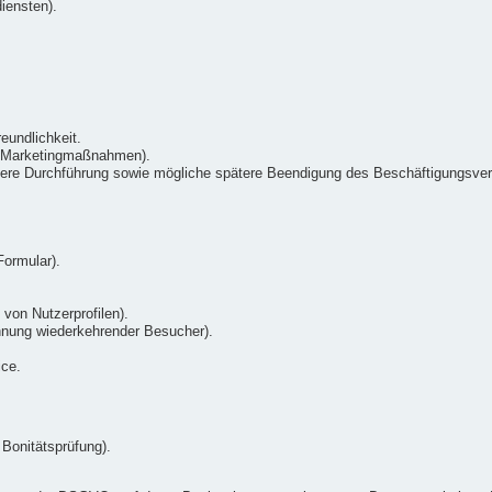
iensten).
eundlichkeit.
n Marketingmaßnahmen).
re Durchführung sowie mögliche spätere Beendigung des Beschäftigungsverh
.
ormular).
 von Nutzerprofilen).
nnung wiederkehrender Besucher).
ice.
Bonitätsprüfung).