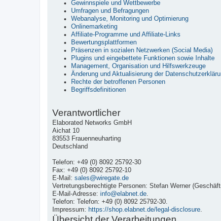
Gewinnspiele und Wettbewerbe
Umfragen und Befragungen
Webanalyse, Monitoring und Optimierung
Onlinemarketing
Affiliate-Programme und Affiliate-Links
Bewertungsplattformen
Präsenzen in sozialen Netzwerken (Social Media)
Plugins und eingebettete Funktionen sowie Inhalte
Management, Organisation und Hilfswerkzeuge
Änderung und Aktualisierung der Datenschutzerklär
Rechte der betroffenen Personen
Begriffsdefinitionen
Verantwortlicher
Elaborated Networks GmbH
Aichat 10
83553 Frauenneuharting
Deutschland
Telefon: +49 (0) 8092 25792-30
Fax: +49 (0) 8092 25792-10
E-Mail:
sales@wiregate.de
Vertretungsberechtigte Personen: Stefan Werner (Geschäfts
E-Mail-Adresse:
info@elabnet.de
.
Telefon: Telefon: +49 (0) 8092 25792-30.
Impressum:
https://shop.elabnet.de/legal-disclosure
.
Übersicht der Verarbeitungen