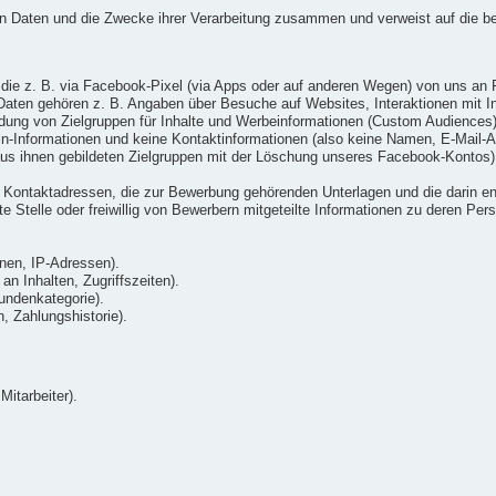
ten Daten und die Zwecke ihrer Verarbeitung zusammen und verweist auf die b
die z. B. via Facebook-Pixel (via Apps oder auf anderen Wegen) von uns an 
ten gehören z. B. Angaben über Besuche auf Websites, Interaktionen mit Inh
ung von Zielgruppen für Inhalte und Werbeinformationen (Custom Audiences) v
gin-Informationen und keine Kontaktinformationen (also keine Namen, E-Mai
us ihnen gebildeten Zielgruppen mit der Löschung unseres Facebook-Kontos)
Kontaktadressen, die zur Bewerbung gehörenden Unterlagen und die darin ent
 Stelle oder freiwillig von Bewerbern mitgeteilte Informationen zu deren Pers
nen, IP-Adressen).
n Inhalten, Zugriffszeiten).
undenkategorie).
 Zahlungshistorie).
Mitarbeiter).