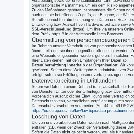
Verarbeitung sowie der unterschiedlichen Eintrittswahrsch
organisatorische Maßnahmen, um ein dem Risiko angemes
Zu den Maßnahmen gehören insbesondere die Sicherung der 
auch des sie betreffenden Zugriffs, der Eingabe, der Weit
Betroffenenrechten, die Löschung von Daten und Reaktione
Entwicklung bzw. Auswahl von Hardware, Software sowie V
SSL-Verschlüsselung (https)
: Um Ihre via unserem Onlin
dem Präfix https:// in der Adresszeile Ihres Browsers.
Übermittlung von personenbezogenen 
Im Rahmen unserer Verarbeitung von personenbezogenen Da
übermittelt oder sie ihnen gegenüber offengelegt werden. Z
eine Webseite eingebunden werden, gehören. In solchen Fa
Ihrer Daten dienen, mit den Empfängern Ihrer Daten ab.
Datenübermittlung innerhalb der Organisation
: Wir kön
gewähren. Sofern diese Weitergabe zu administrativen Zwec
erfolgt, sofern sie Erfüllung unserer vertragsbezogenen Verp
Datenverarbeitung in Drittländern
Sofern wir Daten in einem Drittland (d.h., außerhalb der
von Diensten Dritter oder der Offenlegung bzw. Übermittlun
Vorbehaltlich ausdrücklicher Einwilligung oder vertraglich o
Datenschutzniveau, vertraglichen Verpflichtung durch soge
Datenschutzvorschriften verarbeiten (Art. 44 bis 49 DSGV
https://ec.europa.eu/info/law/law-topic/data-protection/inte
Löschung von Daten
Die von uns verarbeiteten Daten werden nach Maßgabe der g
entfallen (z.B. wenn der Zweck der Verarbeitung dieser Daten
Sofern die Daten nicht gelöscht werden, weil sie für ander