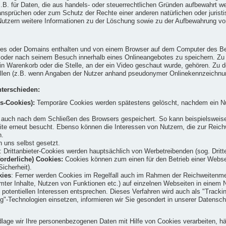
t z.B. für Daten, die aus handels- oder steuerrechtlichen Gründen aufbewahrt
prüchen oder zum Schutz der Rechte einer anderen natürlichen oder juristisc
ern weitere Informationen zu der Löschung sowie zu der Aufbewahrung von Da
tes oder Domains enthalten und von einem Browser auf dem Computer des Benu
d oder nach seinem Besuch innerhalb eines Onlineangebotes zu speichern. Z
in Warenkorb oder die Stelle, an der ein Video geschaut wurde, gehören. Zu d
füllen (z.B. wenn Angaben der Nutzer anhand pseudonymer Onlinekennzeichnu
terschieden:
s-Cookies):
Temporäre Cookies werden spätestens gelöscht, nachdem ein Nu
uch nach dem Schließen des Browsers gespeichert. So kann beispielsweise d
site erneut besucht. Ebenso können die Interessen von Nutzern, die zur Re
n.
 uns selbst gesetzt.
: Drittanbieter-Cookies werden hauptsächlich von Werbetreibenden (sog. Drit
orderliche) Cookies:
Cookies können zum einen für den Betrieb einer Webseit
icherheit).
kies
: Ferner werden Cookies im Regelfall auch im Rahmen der Reichweitenme
mter Inhalte, Nutzen von Funktionen etc.) auf einzelnen Webseiten in einem N
 potentiellen Interessen entsprechen. Dieses Verfahren wird auch als "Trackin
g"-Technologien einsetzen, informieren wir Sie gesondert in unserer Datensc
age wir Ihre personenbezogenen Daten mit Hilfe von Cookies verarbeiten, häng