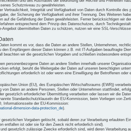
einlichkeiten und des Ausmaßes der Bedrohung der Rechte und Freiheiten nat
senes Schutzniveau zu gewährleisten.
Vertraulichkeit, Integrität und Verfügbarkeit von Daten durch Kontrolle des
ergabe, der Sicherung der Verfügbarkeit und ihrer Trennung. Des Weiteren hab
n auf die Gefährdung der Daten gewährleisten. Ferner berücksichtigen wir d
erfahren entsprechend dem Prinzip des Datenschutzes, durch Technikgestaltu
e-Angebot übermittelten Daten zu schützen, nutzen wir eine SSL-Verschlüsse
Daten
ten kommt es vor, dass die Daten an andere Stellen, Unternehmen, rechtlic
u den Empfängern dieser Daten können z.B. mit IT-Aufgaben beauftragte Dienst
ll beachten wir die gesetzlichen Vorgaben und schließen insbesondere ents
nen personenbezogene Daten an andere Stellen innerhalb unserer Organisation
ken erfolgt, beruht die Weitergabe der Daten auf unseren berechtigten unter
flichtungen erforderlich ist oder wenn eine Einwilligung der Betroffenen oder e
 Europäischen Union (EU), des Europäischen Wirtschaftsraums (EWR)) verarbe
g von Daten an andere Personen, Stellen oder Unternehmen stattfindet, erfolg
der gesetzlich erforderlicher Übermittlung verarbeiten oder lassen wir die Dat
nannte Standardschutzklauseln der EU-Kommission, beim Vorliegen von Zertifi
O, Informationsseite der EU-Kommission:
rnational-dimension-data-protection_de
).
esetzlichen Vorgaben gelöscht, sobald deren zur Verarbeitung erlaubten Ein
 entfallen ist oder sie für den Zweck nicht erforderlich sind).
e und gesetzlich zulässige Zwecke erforderlich sind, wird deren Verarbeitung