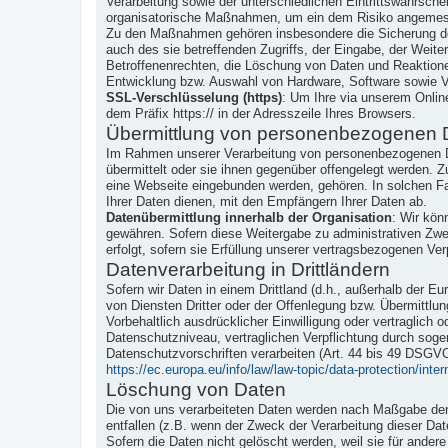
Verarbeitung sowie der unterschiedlichen Eintrittswahrsch
organisatorische Maßnahmen, um ein dem Risiko angemes
Zu den Maßnahmen gehören insbesondere die Sicherung der 
auch des sie betreffenden Zugriffs, der Eingabe, der Weit
Betroffenenrechten, die Löschung von Daten und Reaktione
Entwicklung bzw. Auswahl von Hardware, Software sowie V
SSL-Verschlüsselung (https)
: Um Ihre via unserem Onlin
dem Präfix https:// in der Adresszeile Ihres Browsers.
Übermittlung von personenbezogenen 
Im Rahmen unserer Verarbeitung von personenbezogenen Da
übermittelt oder sie ihnen gegenüber offengelegt werden. Z
eine Webseite eingebunden werden, gehören. In solchen Fa
Ihrer Daten dienen, mit den Empfängern Ihrer Daten ab.
Datenübermittlung innerhalb der Organisation
: Wir kön
gewähren. Sofern diese Weitergabe zu administrativen Zwec
erfolgt, sofern sie Erfüllung unserer vertragsbezogenen Verp
Datenverarbeitung in Drittländern
Sofern wir Daten in einem Drittland (d.h., außerhalb der
von Diensten Dritter oder der Offenlegung bzw. Übermittlun
Vorbehaltlich ausdrücklicher Einwilligung oder vertraglich o
Datenschutzniveau, vertraglichen Verpflichtung durch soge
Datenschutzvorschriften verarbeiten (Art. 44 bis 49 DSGV
https://ec.europa.eu/info/law/law-topic/data-protection/inte
Löschung von Daten
Die von uns verarbeiteten Daten werden nach Maßgabe der g
entfallen (z.B. wenn der Zweck der Verarbeitung dieser Daten
Sofern die Daten nicht gelöscht werden, weil sie für ander