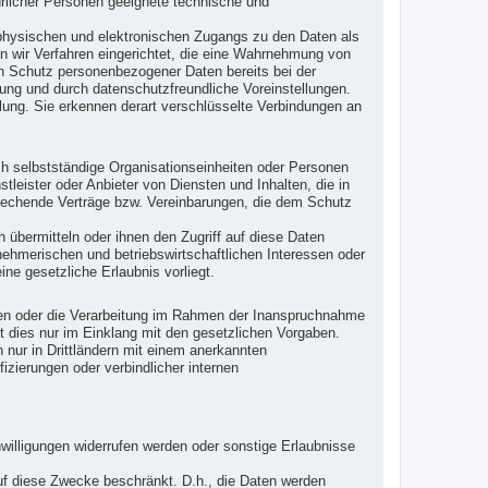
ürlicher Personen geeignete technische und
 physischen und elektronischen Zugangs zu den Daten als
en wir Verfahren eingerichtet, die eine Wahrnehmung von
en Schutz personenbezogener Daten bereits bei der
ng und durch datenschutzfreundliche Voreinstellungen.
lung. Sie erkennen derart verschlüsselte Verbindungen an
h selbstständige Organisationseinheiten oder Personen
leister oder Anbieter von Diensten und Inhalten, die in
prechende Verträge bzw. Vereinbarungen, die dem Schutz
 übermitteln oder ihnen den Zugriff auf diese Daten
nehmerischen und betriebswirtschaftlichen Interessen oder
ine gesetzliche Erlaubnis vorliegt.
iten oder die Verarbeitung im Rahmen der Inanspruchnahme
t dies nur im Einklang mit den gesetzlichen Vorgaben.
en nur in Drittländern mit einem anerkannten
zierungen oder verbindlicher internen
willigungen widerrufen werden oder sonstige Erlaubnisse
 auf diese Zwecke beschränkt. D.h., die Daten werden