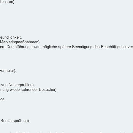
iensten).
eundlichkeit.
n Marketingmaßnahmen).
re Durchführung sowie mögliche spätere Beendigung des Beschäftigungsverh
.
ormular).
 von Nutzerprofilen).
nnung wiederkehrender Besucher).
ice.
Bonitätsprüfung).