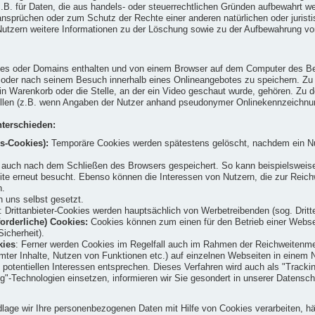
t z.B. für Daten, die aus handels- oder steuerrechtlichen Gründen aufbewahrt
prüchen oder zum Schutz der Rechte einer anderen natürlichen oder juristisc
ern weitere Informationen zu der Löschung sowie zu der Aufbewahrung von Da
tes oder Domains enthalten und von einem Browser auf dem Computer des Benu
d oder nach seinem Besuch innerhalb eines Onlineangebotes zu speichern. Z
in Warenkorb oder die Stelle, an der ein Video geschaut wurde, gehören. Zu d
füllen (z.B. wenn Angaben der Nutzer anhand pseudonymer Onlinekennzeichnu
terschieden:
s-Cookies):
Temporäre Cookies werden spätestens gelöscht, nachdem ein Nu
uch nach dem Schließen des Browsers gespeichert. So kann beispielsweise d
site erneut besucht. Ebenso können die Interessen von Nutzern, die zur Re
n.
 uns selbst gesetzt.
: Drittanbieter-Cookies werden hauptsächlich von Werbetreibenden (sog. Drit
orderliche) Cookies:
Cookies können zum einen für den Betrieb einer Webseit
icherheit).
kies
: Ferner werden Cookies im Regelfall auch im Rahmen der Reichweitenme
mter Inhalte, Nutzen von Funktionen etc.) auf einzelnen Webseiten in einem N
 potentiellen Interessen entsprechen. Dieses Verfahren wird auch als "Trackin
g"-Technologien einsetzen, informieren wir Sie gesondert in unserer Datensc
age wir Ihre personenbezogenen Daten mit Hilfe von Cookies verarbeiten, häng