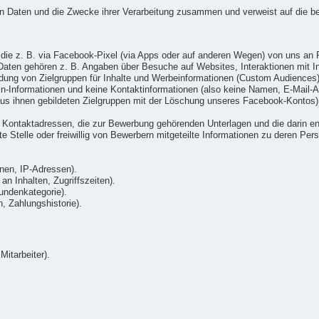
ten Daten und die Zwecke ihrer Verarbeitung zusammen und verweist auf die b
die z. B. via Facebook-Pixel (via Apps oder auf anderen Wegen) von uns an 
ten gehören z. B. Angaben über Besuche auf Websites, Interaktionen mit Inh
ung von Zielgruppen für Inhalte und Werbeinformationen (Custom Audiences) v
gin-Informationen und keine Kontaktinformationen (also keine Namen, E-Mai
us ihnen gebildeten Zielgruppen mit der Löschung unseres Facebook-Kontos)
Kontaktadressen, die zur Bewerbung gehörenden Unterlagen und die darin ent
 Stelle oder freiwillig von Bewerbern mitgeteilte Informationen zu deren Pers
nen, IP-Adressen).
n Inhalten, Zugriffszeiten).
undenkategorie).
 Zahlungshistorie).
Mitarbeiter).