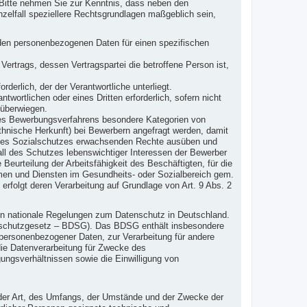
Bitte nehmen Sie zur Kenntnis, dass neben den
elfall speziellere Rechtsgrundlagen maßgeblich sein,
fenden personenbezogenen Daten für einen spezifischen
s Vertrags, dessen Vertragspartei die betroffene Person ist,
orderlich, der der Verantwortliche unterliegt.
twortlichen oder eines Dritten erforderlich, sofern nicht
 überwiegen.
s Bewerbungsverfahrens besondere Kategorien von
nische Herkunft) bei Bewerbern angefragt werden, damit
nd des Sozialschutzes erwachsenden Rechte ausüben und
all des Schutzes lebenswichtiger Interessen der Bewerber
Beurteilung der Arbeitsfähigkeit des Beschäftigten, für die
emen und Diensten im Gesundheits- oder Sozialbereich gem.
 erfolgt deren Verarbeitung auf Grundlage von Art. 9 Abs. 2
en nationale Regelungen zum Datenschutz in Deutschland.
nschutzgesetz – BDSG). Das BDSG enthält insbesondere
personenbezogener Daten, zur Verarbeitung für andere
 die Datenverarbeitung für Zwecke des
ngsverhältnissen sowie die Einwilligung von
 der Art, des Umfangs, der Umstände und der Zwecke der