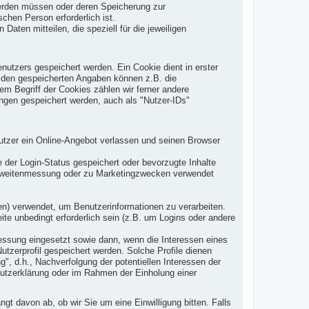
 werden müssen oder deren Speicherung zur
hen Person erforderlich ist.
ten mitteilen, die speziell für die jeweiligen
tzers gespeichert werden. Ein Cookie dient in erster
u den gespeicherten Angaben können z.B. die
em Begriff der Cookies zählen wir ferner andere
ngen gespeichert werden, auch als "Nutzer-IDs"
tzer ein Online-Angebot verlassen und seinen Browser
er Login-Status gespeichert oder bevorzugte Inhalte
ichweitenmessung oder zu Marketingzwecken verwendet
ten) verwendet, um Benutzerinformationen zu verarbeiten.
e unbedingt erforderlich sein (z.B. um Logins oder andere
ssung eingesetzt sowie dann, wenn die Interessen eines
utzerprofil gespeichert werden. Solche Profile dienen
g", d.h., Nachverfolgung der potentiellen Interessen der
hutzerklärung oder im Rahmen der Einholung einer
t davon ab, ob wir Sie um eine Einwilligung bitten. Falls