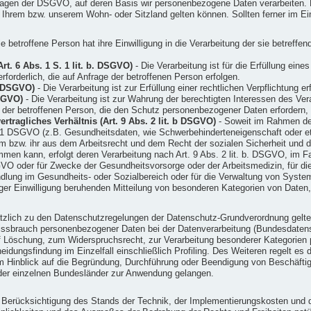
dlagen der DSGVO, auf deren Basis wir personenbezogene Daten verarbeiten. 
rem bzw. unserem Wohn- oder Sitzland gelten können. Sollten ferner im Einz
e betroffene Person hat ihre Einwilligung in die Verarbeitung der sie betref
rt. 6 Abs. 1 S. 1 lit. b. DSGVO)
- Die Verarbeitung ist für die Erfüllung eine
forderlich, die auf Anfrage der betroffenen Person erfolgen.
c. DSGVO)
- Die Verarbeitung ist zur Erfüllung einer rechtlichen Verpflichtung erf
DSGVO)
- Die Verarbeitung ist zur Wahrung der berechtigten Interessen des Veran
n der betroffenen Person, die den Schutz personenbezogener Daten erfordern,
tragliches Verhältnis (Art. 9 Abs. 2 lit. b DSGVO)
- Soweit im Rahmen de
1 DSGVO (z.B. Gesundheitsdaten, wie Schwerbehinderteneigenschaft oder eth
 ihm bzw. ihr aus dem Arbeitsrecht und dem Recht der sozialen Sicherheit u
men kann, erfolgt deren Verarbeitung nach Art. 9 Abs. 2 lit. b. DSGVO, im F
VO oder für Zwecke der Gesundheitsvorsorge oder der Arbeitsmedizin, für die 
dlung im Gesundheits- oder Sozialbereich oder für die Verwaltung von Syst
lliger Einwilligung beruhenden Mitteilung von besonderen Kategorien von Daten,
tzlich zu den Datenschutzregelungen der Datenschutz-Grundverordnung gelt
issbrauch personenbezogener Daten bei der Datenverarbeitung (Bundesdate
 Löschung, zum Widerspruchsrecht, zur Verarbeitung besonderer Kategorien 
idungsfindung im Einzelfall einschließlich Profiling. Des Weiteren regelt es
 Hinblick auf die Begründung, Durchführung oder Beendigung von Beschäftigu
der einzelnen Bundesländer zur Anwendung gelangen.
r Berücksichtigung des Stands der Technik, der Implementierungskosten und