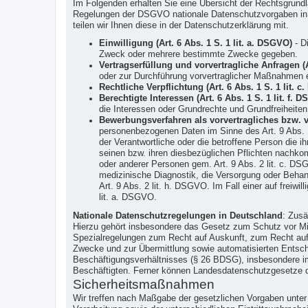
Im Folgenden erhalten Sie eine Übersicht der Rechtsgrun
Regelungen der DSGVO nationale Datenschutzvorgaben in Ih
teilen wir Ihnen diese in der Datenschutzerklärung mit.
Einwilligung (Art. 6 Abs. 1 S. 1 lit. a. DSGVO)
- Di
Zweck oder mehrere bestimmte Zwecke gegeben.
Vertragserfüllung und vorvertragliche Anfragen (A
oder zur Durchführung vorvertraglicher Maßnahmen er
Rechtliche Verpflichtung (Art. 6 Abs. 1 S. 1 lit. 
Berechtigte Interessen (Art. 6 Abs. 1 S. 1 lit. f. 
die Interessen oder Grundrechte und Grundfreiheite
Bewerbungsverfahren als vorvertragliches bzw. ver
personenbezogenen Daten im Sinne des Art. 9 Abs. 
der Verantwortliche oder die betroffene Person die
seinen bzw. ihren diesbezüglichen Pflichten nachkom
oder anderer Personen gem. Art. 9 Abs. 2 lit. c. DSG
medizinische Diagnostik, die Versorgung oder Behan
Art. 9 Abs. 2 lit. h. DSGVO. Im Fall einer auf freiwi
lit. a. DSGVO.
Nationale Datenschutzregelungen in Deutschland
: Zusä
Hierzu gehört insbesondere das Gesetz zum Schutz vor M
Spezialregelungen zum Recht auf Auskunft, zum Recht auf
Zwecke und zur Übermittlung sowie automatisierten Entsche
Beschäftigungsverhältnisses (§ 26 BDSG), insbesondere im
Beschäftigten. Ferner können Landesdatenschutzgesetze 
Sicherheitsmaßnahmen
Wir treffen nach Maßgabe der gesetzlichen Vorgaben unte