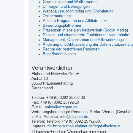
Gewinnspiele und Wettbewerbe
Umfragen und Befragungen
Webanalyse, Monitoring und Optimierung
Onlinemarketing
Affiliate-Programme und Affiliate-Links
Bewertungsplattformen
Präsenzen in sozialen Netzwerken (Social Media)
Plugins und eingebettete Funktionen sowie Inhalte
Management, Organisation und Hilfswerkzeuge
Änderung und Aktualisierung der Datenschutzerklär
Rechte der betroffenen Personen
Begriffsdefinitionen
Verantwortlicher
Elaborated Networks GmbH
Aichat 10
83553 Frauenneuharting
Deutschland
Telefon: +49 (0) 8092 25792-30
Fax: +49 (0) 8092 25792-10
E-Mail:
sales@wiregate.de
Vertretungsberechtigte Personen: Stefan Werner (Geschäfts
E-Mail-Adresse:
info@elabnet.de
.
Telefon: Telefon: +49 (0) 8092 25792-30.
Impressum:
https://shop.elabnet.de/legal-disclosure
.
Übersicht der Verarbeitungen