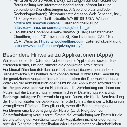
Amazon Web Services (AWS):
Leistungen auf dem Gebiet der
Bereitstellung von informationstechnischer Infrastruktur und
verbundenen Dienstleistungen (z.B. Speicherplatz und/oder
Rechenkapazitäten); Dienstanbieter: Amazon Web Services, Inc.,
410 Terry Avenue North, Seattle WA 98109, USA; Website:
https://aws.amazon.com/de/
; Datenschutzerklärung:
https://aws.amazon.com/de/privacy/?nc1=f_pr
.
Cloudflare:
Content-Delivery-Network (CDN); Dienstanbieter:
Cloudflare, Inc., 101 Townsend St, San Francisco, CA 94107,
USA; Website:
https://www.cloudflare.com
; Datenschutzerklärung:
https://www.cloudflare.com/privacypolicy/
.
Besondere Hinweise zu Applikationen (Apps)
Wir verarbeiten die Daten der Nutzer unserer Applikation, soweit diese
erforderlich sind, um den Nutzern die Applikation sowie deren
Funktionalitäten bereitstellen, deren Sicherheit überwachen und sie
weiterentwickeln zu können. Wir können ferner Nutzer unter Beachtung
der gesetzlichen Vorgaben kontaktieren, sofern die Kommunikation zu
Zwecken der Administration oder Nutzung der Applikation erforderlich ist.
Im Übrigen verweisen wir im Hinblick auf die Verarbeitung der Daten der
Nutzer auf die Datenschutzhinweise in dieser Datenschutzerklärung.
Rechtsgrundlagen:
Die Verarbeitung von Daten, die für die Bereitstellung
der Funktionalitäten der Applikation erforderlich ist, dient der Erfüllung von
vertraglichen Pflichten. Dies gilt auch, wenn die Bereitstellung der
Funktionen eine Berechtigung der Nutzer (z. B. Freigaben von
Gerätefunktionen) voraussetzt. Sofern die Verarbeitung von Daten für die
Bereitstellung der Funktionalitäten der Applikation nicht erforderlich ist,
aber der Sicherheit der Applikation oder unseren betriebswirtschaftlichen