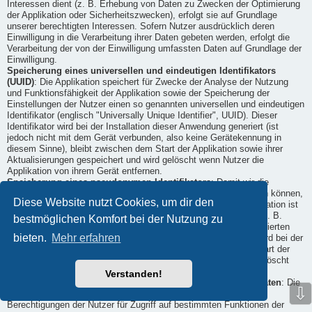
Interessen dient (z. B. Erhebung von Daten zu Zwecken der Optimierung
der Applikation oder Sicherheitszwecken), erfolgt sie auf Grundlage
unserer berechtigten Interessen. Sofern Nutzer ausdrücklich deren
Einwilligung in die Verarbeitung ihrer Daten gebeten werden, erfolgt die
Verarbeitung der von der Einwilligung umfassten Daten auf Grundlage der
Einwilligung.
Speicherung eines universellen und eindeutigen Identifikators
(UUID)
: Die Applikation speichert für Zwecke der Analyse der Nutzung
und Funktionsfähigkeit der Applikation sowie der Speicherung der
Einstellungen der Nutzer einen so genannten universellen und eindeutigen
Identifikator (englisch "Universally Unique Identifier", UUID). Dieser
Identifikator wird bei der Installation dieser Anwendung generiert (ist
jedoch nicht mit dem Gerät verbunden, also keine Gerätekennung in
diesem Sinne), bleibt zwischen dem Start der Applikation sowie ihrer
Aktualisierungen gespeichert und wird gelöscht wenn Nutzer die
Applikation von ihrem Gerät entfernen.
Speicherung eines pseudonymen Identifikators
: Damit wir die
Applikation bereitstellen und ihre Funktionsfähigkeit sicherstellen können,
Diese Website nutzt Cookies, um dir den
verwenden wir einen pseudonymen Identifikator. Der die Identifikation ist
ein mathematischer Wert (d. h. es werden keine Klardaten, wie z. B.
bestmöglichen Komfort bei der Nutzung zu
Namen verwendet), der einem Gerät und/ oder der auf ihm installierten
bieten.
Mehr erfahren
Installation der Applikation zugeordnet ist. Dieser Identifikator wird bei der
Installation dieser Anwendung generiert, bleibt zwischen dem Start der
Applikation sowie ihrer Aktualisierungen gespeichert und wird gelöscht
wenn Nutzer die Applikation von dem Gerät entfernen.
Verstanden!
Geräteberechtigungen für den Zugriff auf Funktionen und Daten
: Die
⇩
Nutzung unserer Applikation oder ihrer Funktionalitäten kann
Berechtigungen der Nutzer für Zugriff auf bestimmten Funktionen der