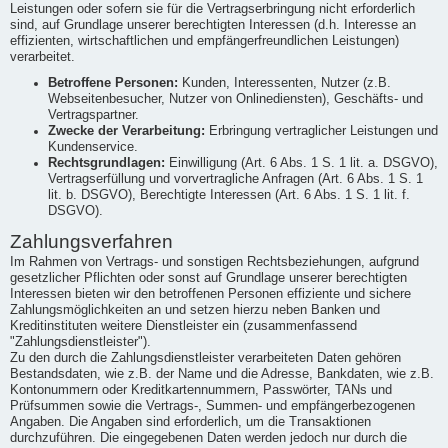
Leistungen oder sofern sie für die Vertragserbringung nicht erforderlich
sind, auf Grundlage unserer berechtigten Interessen (d.h. Interesse an
effizienten, wirtschaftlichen und empfängerfreundlichen Leistungen)
verarbeitet.
Betroffene Personen:
Kunden, Interessenten, Nutzer (z.B.
Webseitenbesucher, Nutzer von Onlinediensten), Geschäfts- und
Vertragspartner.
Zwecke der Verarbeitung:
Erbringung vertraglicher Leistungen und
Kundenservice.
Rechtsgrundlagen:
Einwilligung (Art. 6 Abs. 1 S. 1 lit. a. DSGVO),
Vertragserfüllung und vorvertragliche Anfragen (Art. 6 Abs. 1 S. 1
lit. b. DSGVO), Berechtigte Interessen (Art. 6 Abs. 1 S. 1 lit. f.
DSGVO).
Zahlungsverfahren
Im Rahmen von Vertrags- und sonstigen Rechtsbeziehungen, aufgrund
gesetzlicher Pflichten oder sonst auf Grundlage unserer berechtigten
Interessen bieten wir den betroffenen Personen effiziente und sichere
Zahlungsmöglichkeiten an und setzen hierzu neben Banken und
Kreditinstituten weitere Dienstleister ein (zusammenfassend
"Zahlungsdienstleister").
Zu den durch die Zahlungsdienstleister verarbeiteten Daten gehören
Bestandsdaten, wie z.B. der Name und die Adresse, Bankdaten, wie z.B.
Kontonummern oder Kreditkartennummern, Passwörter, TANs und
Prüfsummen sowie die Vertrags-, Summen- und empfängerbezogenen
Angaben. Die Angaben sind erforderlich, um die Transaktionen
durchzuführen. Die eingegebenen Daten werden jedoch nur durch die