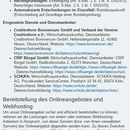
Rechtsgrundlagen:
Einwilligung (Art. 6 Abs. 1 S. 1 lit. a. DSGVO),
Berechtigte Interessen (Art. 6 Abs. 1 S. 1 lit. f. DSGVO).
Automatisierte Entscheidungen im Einzelfall:
Bonitätsauskunft
(Entscheidung auf Grundlage einer Bonitätsprüfung).
Eingesetzte Dienste und Diensteanbieter:
Creditreform Boniversum GmbH und Verband der Vereine
Creditreform e.V.:
Wirtschaftsauskunftei; Dienstanbieter:
Creditreform Boniversum GmbH, Hellersbergstraße 11, 41460
Neuss, Deutschland; Website:
https://www.boniversum.de/
;
Datenschutzerklärung:
https://www.boniversum.de/datenschutzerklaerung/
.
CRIF Bürgel GmbH:
Wirtschaftsauskunftei; Dienstanbieter: CRIF
Bürgel GmbH, Radlkoferstraße 2, 81373 München, Deutschland;
Website:
https://www.crifbuergel.de/dehttps://www.crifbuergel.de/en
; Datenschutzerklärung:
https://www.crifbuergel.de/de/datenschutz
.
SCHUFA:
Wirtschaftsauskunftei; Dienstanbieter: SCHUFA Holding
AG, Privatkunden ServiceCenter, Postfach 10 34 41, 50474 Köln,
Deutschland; Website:
https://www.schufa.de/de/
;
Datenschutzerklärung:
https://www.schufa.de/de/datenschutz/
.
Bereitstellung des Onlineangebotes und
Webhosting
Um unser Onlineangebot sicher und effizient bereitstellen zu können,
nehmen wir die Leistungen von einem oder mehreren Webhosting-
Anbietern in Anspruch, von deren Servern (bzw. von ihnen verwalteten
Servern) das Onlineangebot abgerufen werden kann. Zu diesen Zwecken