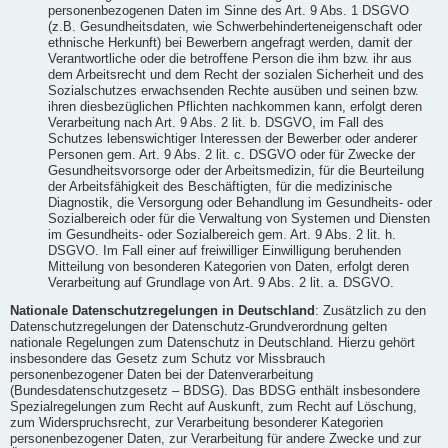
personenbezogenen Daten im Sinne des Art. 9 Abs. 1 DSGVO
(z.B. Gesundheitsdaten, wie Schwerbehinderteneigenschaft oder
ethnische Herkunft) bei Bewerbern angefragt werden, damit der
Verantwortliche oder die betroffene Person die ihm bzw. ihr aus
dem Arbeitsrecht und dem Recht der sozialen Sicherheit und des
Sozialschutzes erwachsenden Rechte ausüben und seinen bzw.
ihren diesbezüglichen Pflichten nachkommen kann, erfolgt deren
Verarbeitung nach Art. 9 Abs. 2 lit. b. DSGVO, im Fall des
Schutzes lebenswichtiger Interessen der Bewerber oder anderer
Personen gem. Art. 9 Abs. 2 lit. c. DSGVO oder für Zwecke der
Gesundheitsvorsorge oder der Arbeitsmedizin, für die Beurteilung
der Arbeitsfähigkeit des Beschäftigten, für die medizinische
Diagnostik, die Versorgung oder Behandlung im Gesundheits- oder
Sozialbereich oder für die Verwaltung von Systemen und Diensten
im Gesundheits- oder Sozialbereich gem. Art. 9 Abs. 2 lit. h.
DSGVO. Im Fall einer auf freiwilliger Einwilligung beruhenden
Mitteilung von besonderen Kategorien von Daten, erfolgt deren
Verarbeitung auf Grundlage von Art. 9 Abs. 2 lit. a. DSGVO.
Nationale Datenschutzregelungen in Deutschland
: Zusätzlich zu den
Datenschutzregelungen der Datenschutz-Grundverordnung gelten
nationale Regelungen zum Datenschutz in Deutschland. Hierzu gehört
insbesondere das Gesetz zum Schutz vor Missbrauch
personenbezogener Daten bei der Datenverarbeitung
(Bundesdatenschutzgesetz – BDSG). Das BDSG enthält insbesondere
Spezialregelungen zum Recht auf Auskunft, zum Recht auf Löschung,
zum Widerspruchsrecht, zur Verarbeitung besonderer Kategorien
personenbezogener Daten, zur Verarbeitung für andere Zwecke und zur