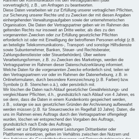
Rahmen der Kommunikation mit den Vertragspartnern (oder
vorvertraglich), z.B., um Anfragen zu beantworten.
Diese Daten verarbeiten wir zur Erfüllung unserer vertraglichen Pflichten,
zur Sicherung unserer Rechte und zu Zwecken der mit diesen Angaben
einhergehenden Verwaltungsaufgaben sowie der unternehmerischen
Organisation. Die Daten der Vertragspartner geben wir im Rahmen des
geltenden Rechts nur insoweit an Dritte weiter, als dies zu den
vorgenannten Zwecken oder zur Erfüllung gesetzlicher Pflichten
erforderlich ist oder mit Einwilligung der betroffenen Personen erfolgt (z.B.
an beteiligte Telekommunikations-, Transport- und sonstige Hilfsdienste
sowie Subunternehmer, Banken, Steuer- und Rechtsberater,
Zahlungsdienstleister oder Steuerbehörden). Über weitere
Verarbeitungsformen, z.B. zu Zwecken des Marketings, werden die
Vertragspartner im Rahmen dieser Datenschutzerklärung informiert.
Welche Daten für die vorgenannten Zwecke erforderlich sind, teilen wir
den Vertragspartnern vor oder im Rahmen der Datenerhebung, z.B. in
Onlineformularen, durch besondere Kennzeichnung (z.B. Farben) bzw.
Symbole (z.B. Sternchen o.ä.), oder persönlich mit.
Wir löschen die Daten nach Ablauf gesetzlicher Gewährleistungs- und
vergleichbarer Pflichten, d.h., grundsätzlich nach Ablauf von 4 Jahren, es
sei denn, dass die Daten in einem Kundenkonto gespeichert werden,
z.B., solange sie aus gesetzlichen Gründen der Archivierung aufbewahrt
werden müssen (z.B. für Steuerzwecke im Regelfall 10 Jahre). Daten, die
uns im Rahmen eines Auftrags durch den Vertragspartner offengelegt
wurden, löschen wir entsprechend den Vorgaben des Auftrags,
grundsätzlich nach Ende des Auftrags.
Soweit wir zur Erbringung unserer Leistungen Drittanbieter oder
Plattformen einsetzen, gelten im Verhältnis zwischen den Nutzern und