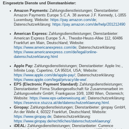
Eingesetzte Dienste und Diensteanbieter:
Amazon Payments:
Zahlungsdienstleistungen; Dienstanbieter:
Amazon Payments Europe S.C.A. 38 avenue J.F. Kennedy, L-1855
Luxemburg; Website:
https://pay.amazon.com/de
;
Datenschutzerklärung:
https://pay.amazon.com/de/help/201212490
.
American Express:
Zahlungsdienstleistungen; Dienstanbieter:
American Express Europe S.A., Theodor-Heuss-Allee 112, 60486
Frankfurt am Main, Deutschland; Website:
https://www.americanexpress.com/de
; Datenschutzerklärung:
https://www.americanexpress.com/de/legal/online-
datenschutzerklarung.html
.
Apple Pay:
Zahlungsdienstleistungen; Dienstanbieter: Apple Inc.,
Infinite Loop, Cupertino, CA 95014, USA; Website:
https://www.apple.com/de/apple-pay/
; Datenschutzerklärung:
https://www.apple.com/legal/privacy/de-ww/
.
EPS (Electronic Payment Standard):
Zahlungsdienstleistungen;
Dienstanbieter: Firma Studiengesellschaft für Zusammenarbeit im
Zahlungsverkehr GmbH, Frankgasse 10/8, 1090 Wien, Österreich;
Website:
https://www.eps-ueberweisung.at/
; Datenschutzerklärung:
https://eservice.stuzza.at/de/datenschutzerklaerung.html
.
Giropay:
Zahlungsdienstleistungen; Dienstanbieter: giropay GmbH,
An der Welle 4, 60322 Frankfurt, Deutschland; Website:
https://www.giropay.de
; Datenschutzerklärung:
https://www.giropay.de/rechtliches/datenschutzerklaerung/
.
iDEAL:
Zahlungsdienstleistungen; Dienstanbieter: Currence