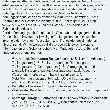
Zahlungsdienstleister verarbeitet und bei diesen gespeichert. D.h., wir
erhalten keine konto- oder kreditkartenbezogenen Informationen, sondern
lediglich Informationen mit Bestätigung oder Negativbeauskunftung der
Zahlung. Unter Umständen werden die Daten seitens der
Zahlungsdienstleister an Wirtschaftsauskunfteien übermittelt. Diese
Übermittlung bezweckt die Identitäts- und Bonitätsprüfung. Hierzu
verweisen wir auf die AGB und die Datenschutzhinweise der
Zahlungsdienstleister.
Für die Zahlungsgeschäfte gelten die Geschäftsbedingungen und die
Datenschutzhinweise der jeweiligen Zahlungsdienstleister, welche
innerhalb der jeweiligen Webseiten bzw. Transaktionsapplikationen
abrufbar sind. Wir verweisen auf diese ebenfalls zwecks weiterer
Informationen und Geltendmachung von Widerrufs-, Auskunfts- und
anderen Betroffenenrechten.
Verarbeitete Datenarten:
Bestandsdaten (z.B. Namen, Adressen),
Zahlungsdaten (z.B. Bankverbindungen, Rechnungen,
Zahlungshistorie), Vertragsdaten (z.B. Vertragsgegenstand,
Laufzeit, Kundenkategorie), Nutzungsdaten (z.B. besuchte
Webseiten, Interesse an Inhalten, Zugriffszeiten),
Meta-/Kommunikationsdaten (z.B. Geräte-Informationen, IP-
Adressen), Kontaktdaten (z.B. E-Mail, Telefonnummern).
Betroffene Personen:
Kunden, Interessenten.
Zwecke der Verarbeitung:
Erbringung vertraglicher Leistungen und
Kundenservice.
Rechtsgrundlagen:
Vertragserfüllung und vorvertragliche Anfragen
(Art. 6 Abs. 1 S. 1 lit. b. DSGVO), Berechtigte Interessen (Art. 6
Abs. 1 S. 1 lit. f. DSGVO).