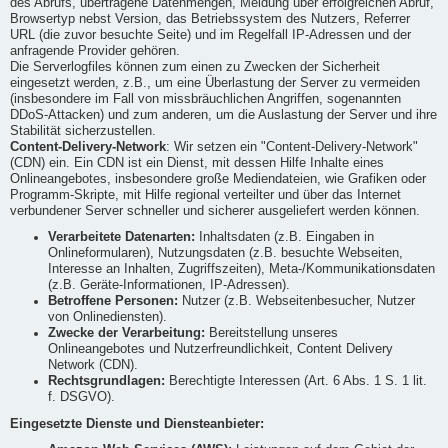
des Abrufs, übertragene Datenmengen, Meldung über erfolgreichen Abruf,
Browsertyp nebst Version, das Betriebssystem des Nutzers, Referrer
URL (die zuvor besuchte Seite) und im Regelfall IP-Adressen und der
anfragende Provider gehören.
Die Serverlogfiles können zum einen zu Zwecken der Sicherheit
eingesetzt werden, z.B., um eine Überlastung der Server zu vermeiden
(insbesondere im Fall von missbräuchlichen Angriffen, sogenannten
DDoS-Attacken) und zum anderen, um die Auslastung der Server und ihre
Stabilität sicherzustellen.
Content-Delivery-Network
: Wir setzen ein "Content-Delivery-Network"
(CDN) ein. Ein CDN ist ein Dienst, mit dessen Hilfe Inhalte eines
Onlineangebotes, insbesondere große Mediendateien, wie Grafiken oder
Programm-Skripte, mit Hilfe regional verteilter und über das Internet
verbundener Server schneller und sicherer ausgeliefert werden können.
Verarbeitete Datenarten:
Inhaltsdaten (z.B. Eingaben in
Onlineformularen), Nutzungsdaten (z.B. besuchte Webseiten,
Interesse an Inhalten, Zugriffszeiten), Meta-/Kommunikationsdaten
(z.B. Geräte-Informationen, IP-Adressen).
Betroffene Personen:
Nutzer (z.B. Webseitenbesucher, Nutzer
von Onlinediensten).
Zwecke der Verarbeitung:
Bereitstellung unseres
Onlineangebotes und Nutzerfreundlichkeit, Content Delivery
Network (CDN).
Rechtsgrundlagen:
Berechtigte Interessen (Art. 6 Abs. 1 S. 1 lit.
f. DSGVO).
Eingesetzte Dienste und Diensteanbieter: