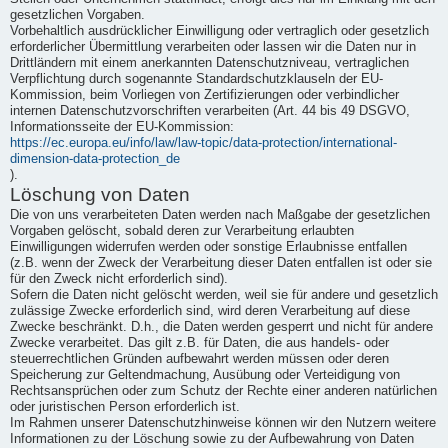
gesetzlichen Vorgaben.
Vorbehaltlich ausdrücklicher Einwilligung oder vertraglich oder gesetzlich
erforderlicher Übermittlung verarbeiten oder lassen wir die Daten nur in
Drittländern mit einem anerkannten Datenschutzniveau, vertraglichen
Verpflichtung durch sogenannte Standardschutzklauseln der EU-
Kommission, beim Vorliegen von Zertifizierungen oder verbindlicher
internen Datenschutzvorschriften verarbeiten (Art. 44 bis 49 DSGVO,
Informationsseite der EU-Kommission:
https://ec.europa.eu/info/law/law-topic/data-protection/international-
dimension-data-protection_de
).
Löschung von Daten
Die von uns verarbeiteten Daten werden nach Maßgabe der gesetzlichen
Vorgaben gelöscht, sobald deren zur Verarbeitung erlaubten
Einwilligungen widerrufen werden oder sonstige Erlaubnisse entfallen
(z.B. wenn der Zweck der Verarbeitung dieser Daten entfallen ist oder sie
für den Zweck nicht erforderlich sind).
Sofern die Daten nicht gelöscht werden, weil sie für andere und gesetzlich
zulässige Zwecke erforderlich sind, wird deren Verarbeitung auf diese
Zwecke beschränkt. D.h., die Daten werden gesperrt und nicht für andere
Zwecke verarbeitet. Das gilt z.B. für Daten, die aus handels- oder
steuerrechtlichen Gründen aufbewahrt werden müssen oder deren
Speicherung zur Geltendmachung, Ausübung oder Verteidigung von
Rechtsansprüchen oder zum Schutz der Rechte einer anderen natürlichen
oder juristischen Person erforderlich ist.
Im Rahmen unserer Datenschutzhinweise können wir den Nutzern weitere
Informationen zu der Löschung sowie zu der Aufbewahrung von Daten