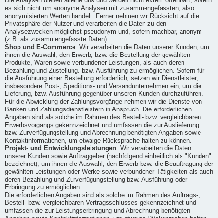
Die Analysen dienen alleine uns und werden nicht extern offenbart, sofern
es sich nicht um anonyme Analysen mit zusammengefassten, also
anonymisierten Werten handelt. Ferner nehmen wir Rücksicht auf die
Privatsphäre der Nutzer und verarbeiten die Daten zu den
Analysezwecken möglichst pseudonym und, sofern machbar, anonym
(z.B. als zusammengefasste Daten).
Shop und E-Commerce
: Wir verarbeiten die Daten unserer Kunden, um
ihnen die Auswahl, den Erwerb, bzw. die Bestellung der gewählten
Produkte, Waren sowie verbundener Leistungen, als auch deren
Bezahlung und Zustellung, bzw. Ausführung zu ermöglichen. Sofern für
die Ausführung einer Bestellung erforderlich, setzen wir Dienstleister,
insbesondere Post-, Speditions- und Versandunternehmen ein, um die
Lieferung, bzw. Ausführung gegenüber unseren Kunden durchzuführen.
Für die Abwicklung der Zahlungsvorgänge nehmen wir die Dienste von
Banken und Zahlungsdienstleistern in Anspruch. Die erforderlichen
Angaben sind als solche im Rahmen des Bestell- bzw. vergleichbaren
Erwerbsvorgangs gekennzeichnet und umfassen die zur Auslieferung,
bzw. Zurverfügungstellung und Abrechnung benötigten Angaben sowie
Kontaktinformationen, um etwaige Rücksprache halten zu können.
Projekt- und Entwicklungsleistungen
: Wir verarbeiten die Daten
unserer Kunden sowie Auftraggeber (nachfolgend einheitlich als "Kunden"
bezeichnet), um ihnen die Auswahl, den Erwerb bzw. die Beauftragung der
gewählten Leistungen oder Werke sowie verbundener Tätigkeiten als auch
deren Bezahlung und Zurverfügungstellung bzw. Ausführung oder
Erbringung zu ermöglichen.
Die erforderlichen Angaben sind als solche im Rahmen des Auftrags-,
Bestell- bzw. vergleichbaren Vertragsschlusses gekennzeichnet und
umfassen die zur Leistungserbringung und Abrechnung benötigten