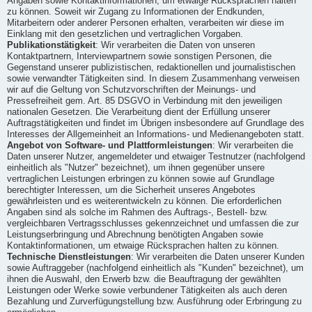
Angaben sowie Kontaktinformationen, um etwaige Rücksprachen halten
zu können. Soweit wir Zugang zu Informationen der Endkunden,
Mitarbeitern oder anderer Personen erhalten, verarbeiten wir diese im
Einklang mit den gesetzlichen und vertraglichen Vorgaben.
Publikationstätigkeit
: Wir verarbeiten die Daten von unseren
Kontaktpartnern, Interviewpartnern sowie sonstigen Personen, die
Gegenstand unserer publizistischen, redaktionellen und journalistischen
sowie verwandter Tätigkeiten sind. In diesem Zusammenhang verweisen
wir auf die Geltung von Schutzvorschriften der Meinungs- und
Pressefreiheit gem. Art. 85 DSGVO in Verbindung mit den jeweiligen
nationalen Gesetzen. Die Verarbeitung dient der Erfüllung unserer
Auftragstätigkeiten und findet im Übrigen insbesondere auf Grundlage des
Interesses der Allgemeinheit an Informations- und Medienangeboten statt.
Angebot von Software- und Plattformleistungen
: Wir verarbeiten die
Daten unserer Nutzer, angemeldeter und etwaiger Testnutzer (nachfolgend
einheitlich als "Nutzer" bezeichnet), um ihnen gegenüber unsere
vertraglichen Leistungen erbringen zu können sowie auf Grundlage
berechtigter Interessen, um die Sicherheit unseres Angebotes
gewährleisten und es weiterentwickeln zu können. Die erforderlichen
Angaben sind als solche im Rahmen des Auftrags-, Bestell- bzw.
vergleichbaren Vertragsschlusses gekennzeichnet und umfassen die zur
Leistungserbringung und Abrechnung benötigten Angaben sowie
Kontaktinformationen, um etwaige Rücksprachen halten zu können.
Technische Dienstleistungen
: Wir verarbeiten die Daten unserer Kunden
sowie Auftraggeber (nachfolgend einheitlich als "Kunden" bezeichnet), um
ihnen die Auswahl, den Erwerb bzw. die Beauftragung der gewählten
Leistungen oder Werke sowie verbundener Tätigkeiten als auch deren
Bezahlung und Zurverfügungstellung bzw. Ausführung oder Erbringung zu