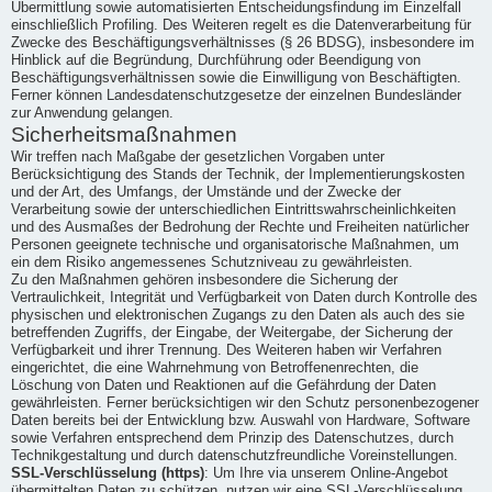
Übermittlung sowie automatisierten Entscheidungsfindung im Einzelfall
einschließlich Profiling. Des Weiteren regelt es die Datenverarbeitung für
Zwecke des Beschäftigungsverhältnisses (§ 26 BDSG), insbesondere im
Hinblick auf die Begründung, Durchführung oder Beendigung von
Beschäftigungsverhältnissen sowie die Einwilligung von Beschäftigten.
Ferner können Landesdatenschutzgesetze der einzelnen Bundesländer
zur Anwendung gelangen.
Sicherheitsmaßnahmen
Wir treffen nach Maßgabe der gesetzlichen Vorgaben unter
Berücksichtigung des Stands der Technik, der Implementierungskosten
und der Art, des Umfangs, der Umstände und der Zwecke der
Verarbeitung sowie der unterschiedlichen Eintrittswahrscheinlichkeiten
und des Ausmaßes der Bedrohung der Rechte und Freiheiten natürlicher
Personen geeignete technische und organisatorische Maßnahmen, um
ein dem Risiko angemessenes Schutzniveau zu gewährleisten.
Zu den Maßnahmen gehören insbesondere die Sicherung der
Vertraulichkeit, Integrität und Verfügbarkeit von Daten durch Kontrolle des
physischen und elektronischen Zugangs zu den Daten als auch des sie
betreffenden Zugriffs, der Eingabe, der Weitergabe, der Sicherung der
Verfügbarkeit und ihrer Trennung. Des Weiteren haben wir Verfahren
eingerichtet, die eine Wahrnehmung von Betroffenenrechten, die
Löschung von Daten und Reaktionen auf die Gefährdung der Daten
gewährleisten. Ferner berücksichtigen wir den Schutz personenbezogener
Daten bereits bei der Entwicklung bzw. Auswahl von Hardware, Software
sowie Verfahren entsprechend dem Prinzip des Datenschutzes, durch
Technikgestaltung und durch datenschutzfreundliche Voreinstellungen.
SSL-Verschlüsselung (https)
: Um Ihre via unserem Online-Angebot
übermittelten Daten zu schützen, nutzen wir eine SSL-Verschlüsselung.