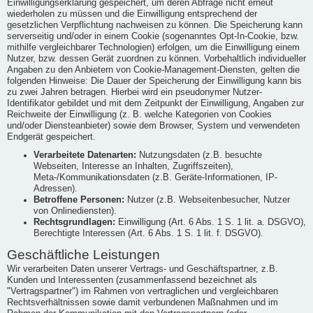
Einwilligungserklärung gespeichert, um deren Abfrage nicht erneut
wiederholen zu müssen und die Einwilligung entsprechend der
gesetzlichen Verpflichtung nachweisen zu können. Die Speicherung kann
serverseitig und/oder in einem Cookie (sogenanntes Opt-In-Cookie, bzw.
mithilfe vergleichbarer Technologien) erfolgen, um die Einwilligung einem
Nutzer, bzw. dessen Gerät zuordnen zu können. Vorbehaltlich individueller
Angaben zu den Anbietern von Cookie-Management-Diensten, gelten die
folgenden Hinweise: Die Dauer der Speicherung der Einwilligung kann bis
zu zwei Jahren betragen. Hierbei wird ein pseudonymer Nutzer-
Identifikator gebildet und mit dem Zeitpunkt der Einwilligung, Angaben zur
Reichweite der Einwilligung (z. B. welche Kategorien von Cookies
und/oder Diensteanbieter) sowie dem Browser, System und verwendeten
Endgerät gespeichert.
Verarbeitete Datenarten:
Nutzungsdaten (z.B. besuchte
Webseiten, Interesse an Inhalten, Zugriffszeiten),
Meta-/Kommunikationsdaten (z.B. Geräte-Informationen, IP-
Adressen).
Betroffene Personen:
Nutzer (z.B. Webseitenbesucher, Nutzer
von Onlinediensten).
Rechtsgrundlagen:
Einwilligung (Art. 6 Abs. 1 S. 1 lit. a. DSGVO),
Berechtigte Interessen (Art. 6 Abs. 1 S. 1 lit. f. DSGVO).
Geschäftliche Leistungen
Wir verarbeiten Daten unserer Vertrags- und Geschäftspartner, z.B.
Kunden und Interessenten (zusammenfassend bezeichnet als
"Vertragspartner") im Rahmen von vertraglichen und vergleichbaren
Rechtsverhältnissen sowie damit verbundenen Maßnahmen und im