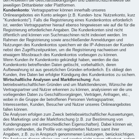
den Anbietern die Geschäftsbedingungen und Datenschutzhinweise der
jeweiligen Drittanbieter oder Plattformen.
Kundenkonto
: Vertragspartner können innerhalb unseres
Onlineangebotes ein Konto anlegen (z.B. Kunden- bzw. Nutzerkonto, kurz
"Kundenkonto"). Falls die Registrierung eines Kundenkontos erforderlich
ist, werden Vertragspartner hierauf ebenso hingewiesen wie auf die für die
Registrierung erforderlichen Angaben. Die Kundenkonten sind nicht
öffentlich und können von Suchmaschinen nicht indexiert werden. Im
Rahmen der Registrierung sowie anschließender Anmeldungen und
Nutzungen des Kundenkontos speichern wir die IP-Adressen der Kunden
nebst den Zugriffszeitpunkten, um die Registrierung nachweisen und
etwaigem Missbrauch des Kundenkontos vorbeugen zu können.
Wenn Kunden ihr Kundenkonto gekündigt haben, werden die das
Kundenkonto betreffenden Daten gelöscht, vorbehaltlich, deren
Aufbewahrung ist aus gesetzlichen Gründen erforderlich. Es obliegt den
Kunden, ihre Daten bei erfolgter Kündigung des Kundenkontos zu sichern.
Wirtschaftliche Analysen und Marktforschung
: Aus
betriebswirtschaftlichen Gründen und um Markttendenzen, Wünsche der
Vertragspartner und Nutzer erkennen zu können, analysieren wir die uns
vorliegenden Daten zu Geschäftsvorgängen, Verträgen, Anfragen, etc.,
wobei in die Gruppe der betroffenen Personen Vertragspartner,
Interessenten, Kunden, Besucher und Nutzer unseres Onlineangebotes
fallen können.
Die Analysen erfolgen zum Zweck betriebswirtschaftlicher Auswertungen,
des Marketings und der Marktforschung (z.B. zur Bestimmung von
Kundengruppen mit unterschiedlichen Eigenschaften). Dabei können wir,
sofern vorhanden, die Profile von registrierten Nutzern samt ihrer
Angaben, z.B. zu in Anspruch genommenen Leistungen, berücksichtigen.