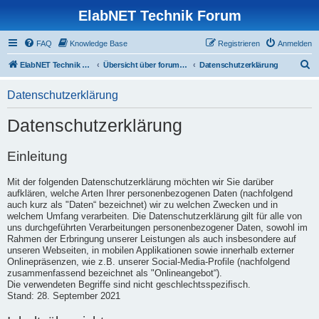
ElabNET Technik Forum
FAQ
Knowledge Base
Registrieren
Anmelden
S
ElabNET Technik Forum
Übersicht über forum.timberwolf.io
Datenschutzerklärung
u
Datenschutzerklärung
c
h
Datenschutzerklärung
e
Einleitung
Mit der folgenden Datenschutzerklärung möchten wir Sie darüber
aufklären, welche Arten Ihrer personenbezogenen Daten (nachfolgend
auch kurz als "Daten“ bezeichnet) wir zu welchen Zwecken und in
welchem Umfang verarbeiten. Die Datenschutzerklärung gilt für alle von
uns durchgeführten Verarbeitungen personenbezogener Daten, sowohl im
Rahmen der Erbringung unserer Leistungen als auch insbesondere auf
unseren Webseiten, in mobilen Applikationen sowie innerhalb externer
Onlinepräsenzen, wie z.B. unserer Social-Media-Profile (nachfolgend
zusammenfassend bezeichnet als "Onlineangebot“).
Die verwendeten Begriffe sind nicht geschlechtsspezifisch.
Stand: 28. September 2021