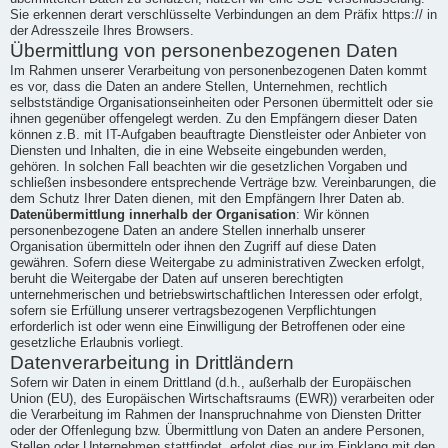
Sie erkennen derart verschlüsselte Verbindungen an dem Präfix https:// in
der Adresszeile Ihres Browsers.
Übermittlung von personenbezogenen Daten
Im Rahmen unserer Verarbeitung von personenbezogenen Daten kommt
es vor, dass die Daten an andere Stellen, Unternehmen, rechtlich
selbstständige Organisationseinheiten oder Personen übermittelt oder sie
ihnen gegenüber offengelegt werden. Zu den Empfängern dieser Daten
können z.B. mit IT-Aufgaben beauftragte Dienstleister oder Anbieter von
Diensten und Inhalten, die in eine Webseite eingebunden werden,
gehören. In solchen Fall beachten wir die gesetzlichen Vorgaben und
schließen insbesondere entsprechende Verträge bzw. Vereinbarungen, die
dem Schutz Ihrer Daten dienen, mit den Empfängern Ihrer Daten ab.
Datenübermittlung innerhalb der Organisation
: Wir können
personenbezogene Daten an andere Stellen innerhalb unserer
Organisation übermitteln oder ihnen den Zugriff auf diese Daten
gewähren. Sofern diese Weitergabe zu administrativen Zwecken erfolgt,
beruht die Weitergabe der Daten auf unseren berechtigten
unternehmerischen und betriebswirtschaftlichen Interessen oder erfolgt,
sofern sie Erfüllung unserer vertragsbezogenen Verpflichtungen
erforderlich ist oder wenn eine Einwilligung der Betroffenen oder eine
gesetzliche Erlaubnis vorliegt.
Datenverarbeitung in Drittländern
Sofern wir Daten in einem Drittland (d.h., außerhalb der Europäischen
Union (EU), des Europäischen Wirtschaftsraums (EWR)) verarbeiten oder
die Verarbeitung im Rahmen der Inanspruchnahme von Diensten Dritter
oder der Offenlegung bzw. Übermittlung von Daten an andere Personen,
Stellen oder Unternehmen stattfindet, erfolgt dies nur im Einklang mit den