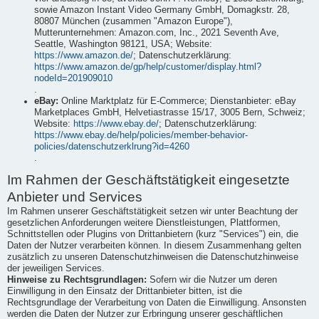
sowie Amazon Instant Video Germany GmbH, Domagkstr. 28,
80807 München (zusammen "Amazon Europe"),
Mutterunternehmen: Amazon.com, Inc., 2021 Seventh Ave,
Seattle, Washington 98121, USA; Website:
https://www.amazon.de/
; Datenschutzerklärung:
https://www.amazon.de/gp/help/customer/display.html?
nodeId=201909010
.
eBay:
Online Marktplatz für E-Commerce; Dienstanbieter: eBay
Marketplaces GmbH, Helvetiastrasse 15/17, 3005 Bern, Schweiz;
Website:
https://www.ebay.de/
; Datenschutzerklärung:
https://www.ebay.de/help/policies/member-behavior-
policies/datenschutzerklrung?id=4260
.
Im Rahmen der Geschäftstätigkeit eingesetzte
Anbieter und Services
Im Rahmen unserer Geschäftstätigkeit setzen wir unter Beachtung der
gesetzlichen Anforderungen weitere Dienstleistungen, Plattformen,
Schnittstellen oder Plugins von Drittanbietern (kurz "Services") ein, die
Daten der Nutzer verarbeiten können. In diesem Zusammenhang gelten
zusätzlich zu unseren Datenschutzhinweisen die Datenschutzhinweise
der jeweiligen Services.
Hinweise zu Rechtsgrundlagen:
Sofern wir die Nutzer um deren
Einwilligung in den Einsatz der Drittanbieter bitten, ist die
Rechtsgrundlage der Verarbeitung von Daten die Einwilligung. Ansonsten
werden die Daten der Nutzer zur Erbringung unserer geschäftlichen