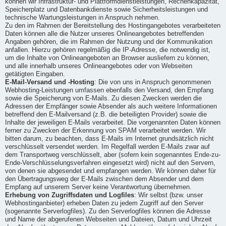
können wir Infrastruktur- und Plattformdienstleistungen, Rechenkapazität,
Speicherplatz und Datenbankdienste sowie Sicherheitsleistungen und
technische Wartungsleistungen in Anspruch nehmen.
Zu den im Rahmen der Bereitstellung des Hostingangebotes verarbeiteten
Daten können alle die Nutzer unseres Onlineangebotes betreffenden
Angaben gehören, die im Rahmen der Nutzung und der Kommunikation
anfallen. Hierzu gehören regelmäßig die IP-Adresse, die notwendig ist,
um die Inhalte von Onlineangeboten an Browser ausliefern zu können,
und alle innerhalb unseres Onlineangebotes oder von Webseiten
getätigten Eingaben.
E-Mail-Versand und -Hosting
: Die von uns in Anspruch genommenen
Webhosting-Leistungen umfassen ebenfalls den Versand, den Empfang
sowie die Speicherung von E-Mails. Zu diesen Zwecken werden die
Adressen der Empfänger sowie Absender als auch weitere Informationen
betreffend den E-Mailversand (z.B. die beteiligten Provider) sowie die
Inhalte der jeweiligen E-Mails verarbeitet. Die vorgenannten Daten können
ferner zu Zwecken der Erkennung von SPAM verarbeitet werden. Wir
bitten darum, zu beachten, dass E-Mails im Internet grundsätzlich nicht
verschlüsselt versendet werden. Im Regelfall werden E-Mails zwar auf
dem Transportweg verschlüsselt, aber (sofern kein sogenanntes Ende-zu-
Ende-Verschlüsselungsverfahren eingesetzt wird) nicht auf den Servern,
von denen sie abgesendet und empfangen werden. Wir können daher für
den Übertragungsweg der E-Mails zwischen dem Absender und dem
Empfang auf unserem Server keine Verantwortung übernehmen.
Erhebung von Zugriffsdaten und Logfiles
: Wir selbst (bzw. unser
Webhostinganbieter) erheben Daten zu jedem Zugriff auf den Server
(sogenannte Serverlogfiles). Zu den Serverlogfiles können die Adresse
und Name der abgerufenen Webseiten und Dateien, Datum und Uhrzeit