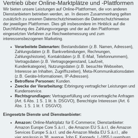
Vertrieb über Online-Marktplätze und -Plattformen
Wir bieten unsere Leistungen auf Online-Plattformen, die von anderen
Dienstanbietern betrieben werden, an. In diesem Zusammenhang gelten
zusätzlich zu unseren Datenschutzhinweisen die Datenschutzhinweise
der jeweiligen Plattformen. Dies gilt insbesondere im Hinblick auf die
Durchführung des Zahlungsvorgangs und der auf den Plattformen
eingesetzten Verfahren zur Reichweitemessung und zum
interessensbezogenen Marketing.
Verarbeitete Datenarten:
Bestandsdaten (z.B. Namen, Adressen),
Zahlungsdaten (z.B. Bankverbindungen, Rechnungen,
Zahlungshistorie), Kontaktdaten (z.B. E-Mail, Telefonnummern),
Vertragsdaten (z.B. Vertragsgegenstand, Laufzeit,
Kundenkategorie), Nutzungsdaten (z.B. besuchte Webseiten,
Interesse an Inhalten, Zugriffszeiten), Meta-/Kommunikationsdaten
(z.B. Geräte-Informationen, IP-Adressen).
Betroffene Personen:
Kunden.
Zwecke der Verarbeitung:
Erbringung vertraglicher Leistungen und
Kundenservice.
Rechtsgrundlagen:
Vertragserfüllung und vorvertragliche Anfragen
(Art. 6 Abs. 1 S. 1 lit. b. DSGVO), Berechtigte Interessen (Art. 6
Abs. 1 S. 1 lit. f. DSGVO).
Eingesetzte Dienste und Diensteanbieter:
Amazon:
Online-Marktplatz für E-Commerce; Dienstanbieter:
Amazon Europe Core S.à.r.l., die Amazon EU S.à.r.l, die Amazon
Services Europe S.à.r.l. und die Amazon Media EU S.à.r.l., alle
vier ansässig in 38, avenue John F. Kennedy, L-1855 Luxemburg,