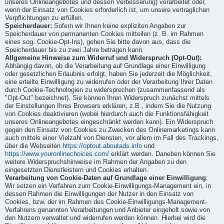
unseres Onlineangebotes und dessen Verbesserung) verarbeitet oder,
wenn der Einsatz von Cookies erforderlich ist, um unsere vertraglichen
Verpflichtungen zu erfüllen.
Speicherdauer:
Sofern wir Ihnen keine expliziten Angaben zur
Speicherdauer von permanenten Cookies mitteilen (z. B. im Rahmen
eines sog. Cookie-Opt-Ins), gehen Sie bitte davon aus, dass die
Speicherdauer bis zu zwei Jahre betragen kann.
Allgemeine Hinweise zum Widerruf und Widerspruch (Opt-Out):
Abhängig davon, ob die Verarbeitung auf Grundlage einer Einwilligung
oder gesetzlichen Erlaubnis erfolgt, haben Sie jederzeit die Möglichkeit,
eine erteilte Einwilligung zu widerrufen oder der Verarbeitung Ihrer Daten
durch Cookie-Technologien zu widersprechen (zusammenfassend als
"Opt-Out" bezeichnet). Sie können Ihren Widerspruch zunächst mittels
der Einstellungen Ihres Browsers erklären, z.B., indem Sie die Nutzung
von Cookies deaktivieren (wobei hierdurch auch die Funktionsfähigkeit
unseres Onlineangebotes eingeschränkt werden kann). Ein Widerspruch
gegen den Einsatz von Cookies zu Zwecken des Onlinemarketings kann
auch mittels einer Vielzahl von Diensten, vor allem im Fall des Trackings,
über die Webseiten
https://optout.aboutads.info
und
https://www.youronlinechoices.com/
erklärt werden. Daneben können Sie
weitere Widerspruchshinweise im Rahmen der Angaben zu den
eingesetzten Dienstleistern und Cookies erhalten.
Verarbeitung von Cookie-Daten auf Grundlage einer Einwilligung
:
Wir setzen ein Verfahren zum Cookie-Einwilligungs-Management ein, in
dessen Rahmen die Einwilligungen der Nutzer in den Einsatz von
Cookies, bzw. der im Rahmen des Cookie-Einwilligungs-Management-
Verfahrens genannten Verarbeitungen und Anbieter eingeholt sowie von
den Nutzern verwaltet und widerrufen werden können. Hierbei wird die