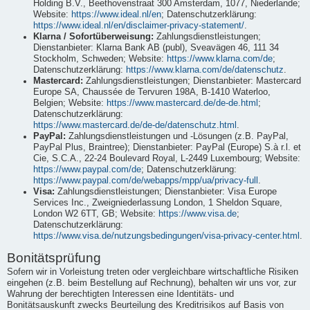
Holding B.V., Beethovenstraat 300 Amsterdam, 1077, Niederlande;
Website:
https://www.ideal.nl/en
; Datenschutzerklärung:
https://www.ideal.nl/en/disclaimer-privacy-statement/
.
Klarna / Sofortüberweisung:
Zahlungsdienstleistungen;
Dienstanbieter: Klarna Bank AB (publ), Sveavägen 46, 111 34
Stockholm, Schweden; Website:
https://www.klarna.com/de
;
Datenschutzerklärung:
https://www.klarna.com/de/datenschutz
.
Mastercard:
Zahlungsdienstleistungen; Dienstanbieter: Mastercard
Europe SA, Chaussée de Tervuren 198A, B-1410 Waterloo,
Belgien; Website:
https://www.mastercard.de/de-de.html
;
Datenschutzerklärung:
https://www.mastercard.de/de-de/datenschutz.html
.
PayPal:
Zahlungsdienstleistungen und -Lösungen (z.B. PayPal,
PayPal Plus, Braintree); Dienstanbieter: PayPal (Europe) S.à r.l. et
Cie, S.C.A., 22-24 Boulevard Royal, L-2449 Luxembourg; Website:
https://www.paypal.com/de
; Datenschutzerklärung:
https://www.paypal.com/de/webapps/mpp/ua/privacy-full
.
Visa:
Zahlungsdienstleistungen; Dienstanbieter: Visa Europe
Services Inc., Zweigniederlassung London, 1 Sheldon Square,
London W2 6TT, GB; Website:
https://www.visa.de
;
Datenschutzerklärung:
https://www.visa.de/nutzungsbedingungen/visa-privacy-center.html
.
Bonitätsprüfung
Sofern wir in Vorleistung treten oder vergleichbare wirtschaftliche Risiken
eingehen (z.B. beim Bestellung auf Rechnung), behalten wir uns vor, zur
Wahrung der berechtigten Interessen eine Identitäts- und
Bonitätsauskunft zwecks Beurteilung des Kreditrisikos auf Basis von