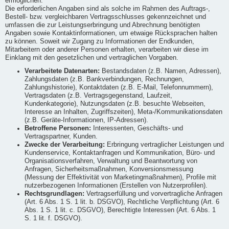
ermöglichen.
Die erforderlichen Angaben sind als solche im Rahmen des Auftrags-,
Bestell- bzw. vergleichbaren Vertragsschlusses gekennzeichnet und
umfassen die zur Leistungserbringung und Abrechnung benötigten
Angaben sowie Kontaktinformationen, um etwaige Rücksprachen halten
zu können. Soweit wir Zugang zu Informationen der Endkunden,
Mitarbeitern oder anderer Personen erhalten, verarbeiten wir diese im
Einklang mit den gesetzlichen und vertraglichen Vorgaben.
Verarbeitete Datenarten:
Bestandsdaten (z.B. Namen, Adressen),
Zahlungsdaten (z.B. Bankverbindungen, Rechnungen,
Zahlungshistorie), Kontaktdaten (z.B. E-Mail, Telefonnummern),
Vertragsdaten (z.B. Vertragsgegenstand, Laufzeit,
Kundenkategorie), Nutzungsdaten (z.B. besuchte Webseiten,
Interesse an Inhalten, Zugriffszeiten), Meta-/Kommunikationsdaten
(z.B. Geräte-Informationen, IP-Adressen).
Betroffene Personen:
Interessenten, Geschäfts- und
Vertragspartner, Kunden.
Zwecke der Verarbeitung:
Erbringung vertraglicher Leistungen und
Kundenservice, Kontaktanfragen und Kommunikation, Büro- und
Organisationsverfahren, Verwaltung und Beantwortung von
Anfragen, Sicherheitsmaßnahmen, Konversionsmessung
(Messung der Effektivität von Marketingmaßnahmen), Profile mit
nutzerbezogenen Informationen (Erstellen von Nutzerprofilen).
Rechtsgrundlagen:
Vertragserfüllung und vorvertragliche Anfragen
(Art. 6 Abs. 1 S. 1 lit. b. DSGVO), Rechtliche Verpflichtung (Art. 6
Abs. 1 S. 1 lit. c. DSGVO), Berechtigte Interessen (Art. 6 Abs. 1
S. 1 lit. f. DSGVO).