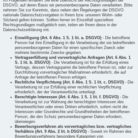
Im Folgenden erhalten Sie eine Übersicht der Rechtsgrundlagen der
DSGVO, auf deren Basis wir personenbezogene Daten verarbeiten. Bitte
nehmen Sie zur Kenntnis, dass neben den Regelungen der DSGVO
nationale Datenschutzvorgaben in Ihrem bzw. unserem Wohn- oder
Sitzland gelten können. Sollten ferner im Einzelfall speziellere
Rechtsgrundlagen maßgeblich sein, teilen wir Ihnen diese in der
Datenschutzerklärung mit.
Einwilligung (Art. 6 Abs. 1 S. 1 lit. a. DSGVO)
- Die betroffene
Person hat ihre Einwilligung in die Verarbeitung der sie betreffenden
personenbezogenen Daten für einen spezifischen Zweck oder
mehrere bestimmte Zwecke gegeben.
Vertragserfüllung und vorvertragliche Anfragen (Art. 6 Abs. 1
S. 1 lit. b. DSGVO)
- Die Verarbeitung ist für die Erfüllung eines
Vertrags, dessen Vertragspartei die betroffene Person ist, oder zur
Durchführung vorvertraglicher Maßnahmen erforderlich, die auf
Anfrage der betroffenen Person erfolgen.
Rechtliche Verpflichtung (Art. 6 Abs. 1 S. 1 lit. c. DSGVO)
- Die
Verarbeitung ist zur Erfüllung einer rechtlichen Verpflichtung
erforderlich, der der Verantwortliche unterliegt.
Berechtigte Interessen (Art. 6 Abs. 1 S. 1 lit. f. DSGVO)
- Die
Verarbeitung ist zur Wahrung der berechtigten Interessen des
Verantwortlichen oder eines Dritten erforderlich, sofern nicht die
Interessen oder Grundrechte und Grundfreiheiten der betroffenen
Person, die den Schutz personenbezogener Daten erfordern,
überwiegen.
Bewerbungsverfahren als vorvertragliches bzw. vertragliches
Verhältnis (Art. 9 Abs. 2 lit. b DSGVO)
- Soweit im Rahmen des
Bewerbungsverfahrens besondere Kategorien von