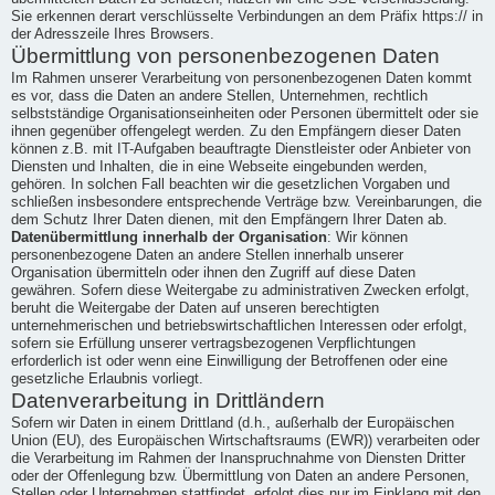
Sie erkennen derart verschlüsselte Verbindungen an dem Präfix https:// in
der Adresszeile Ihres Browsers.
Übermittlung von personenbezogenen Daten
Im Rahmen unserer Verarbeitung von personenbezogenen Daten kommt
es vor, dass die Daten an andere Stellen, Unternehmen, rechtlich
selbstständige Organisationseinheiten oder Personen übermittelt oder sie
ihnen gegenüber offengelegt werden. Zu den Empfängern dieser Daten
können z.B. mit IT-Aufgaben beauftragte Dienstleister oder Anbieter von
Diensten und Inhalten, die in eine Webseite eingebunden werden,
gehören. In solchen Fall beachten wir die gesetzlichen Vorgaben und
schließen insbesondere entsprechende Verträge bzw. Vereinbarungen, die
dem Schutz Ihrer Daten dienen, mit den Empfängern Ihrer Daten ab.
Datenübermittlung innerhalb der Organisation
: Wir können
personenbezogene Daten an andere Stellen innerhalb unserer
Organisation übermitteln oder ihnen den Zugriff auf diese Daten
gewähren. Sofern diese Weitergabe zu administrativen Zwecken erfolgt,
beruht die Weitergabe der Daten auf unseren berechtigten
unternehmerischen und betriebswirtschaftlichen Interessen oder erfolgt,
sofern sie Erfüllung unserer vertragsbezogenen Verpflichtungen
erforderlich ist oder wenn eine Einwilligung der Betroffenen oder eine
gesetzliche Erlaubnis vorliegt.
Datenverarbeitung in Drittländern
Sofern wir Daten in einem Drittland (d.h., außerhalb der Europäischen
Union (EU), des Europäischen Wirtschaftsraums (EWR)) verarbeiten oder
die Verarbeitung im Rahmen der Inanspruchnahme von Diensten Dritter
oder der Offenlegung bzw. Übermittlung von Daten an andere Personen,
Stellen oder Unternehmen stattfindet, erfolgt dies nur im Einklang mit den