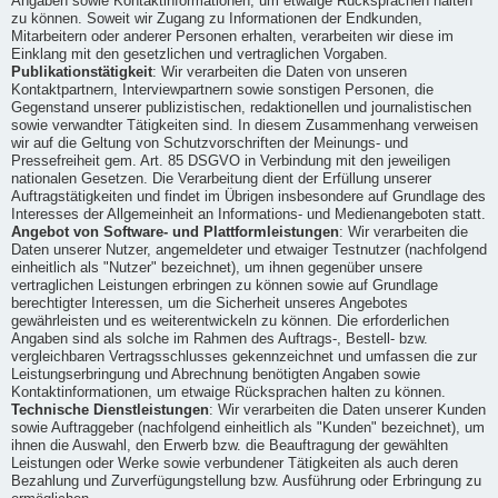
Angaben sowie Kontaktinformationen, um etwaige Rücksprachen halten
zu können. Soweit wir Zugang zu Informationen der Endkunden,
Mitarbeitern oder anderer Personen erhalten, verarbeiten wir diese im
Einklang mit den gesetzlichen und vertraglichen Vorgaben.
Publikationstätigkeit
: Wir verarbeiten die Daten von unseren
Kontaktpartnern, Interviewpartnern sowie sonstigen Personen, die
Gegenstand unserer publizistischen, redaktionellen und journalistischen
sowie verwandter Tätigkeiten sind. In diesem Zusammenhang verweisen
wir auf die Geltung von Schutzvorschriften der Meinungs- und
Pressefreiheit gem. Art. 85 DSGVO in Verbindung mit den jeweiligen
nationalen Gesetzen. Die Verarbeitung dient der Erfüllung unserer
Auftragstätigkeiten und findet im Übrigen insbesondere auf Grundlage des
Interesses der Allgemeinheit an Informations- und Medienangeboten statt.
Angebot von Software- und Plattformleistungen
: Wir verarbeiten die
Daten unserer Nutzer, angemeldeter und etwaiger Testnutzer (nachfolgend
einheitlich als "Nutzer" bezeichnet), um ihnen gegenüber unsere
vertraglichen Leistungen erbringen zu können sowie auf Grundlage
berechtigter Interessen, um die Sicherheit unseres Angebotes
gewährleisten und es weiterentwickeln zu können. Die erforderlichen
Angaben sind als solche im Rahmen des Auftrags-, Bestell- bzw.
vergleichbaren Vertragsschlusses gekennzeichnet und umfassen die zur
Leistungserbringung und Abrechnung benötigten Angaben sowie
Kontaktinformationen, um etwaige Rücksprachen halten zu können.
Technische Dienstleistungen
: Wir verarbeiten die Daten unserer Kunden
sowie Auftraggeber (nachfolgend einheitlich als "Kunden" bezeichnet), um
ihnen die Auswahl, den Erwerb bzw. die Beauftragung der gewählten
Leistungen oder Werke sowie verbundener Tätigkeiten als auch deren
Bezahlung und Zurverfügungstellung bzw. Ausführung oder Erbringung zu