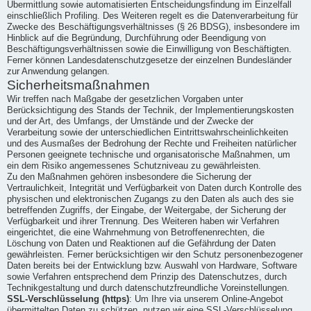
Übermittlung sowie automatisierten Entscheidungsfindung im Einzelfall
einschließlich Profiling. Des Weiteren regelt es die Datenverarbeitung für
Zwecke des Beschäftigungsverhältnisses (§ 26 BDSG), insbesondere im
Hinblick auf die Begründung, Durchführung oder Beendigung von
Beschäftigungsverhältnissen sowie die Einwilligung von Beschäftigten.
Ferner können Landesdatenschutzgesetze der einzelnen Bundesländer
zur Anwendung gelangen.
Sicherheitsmaßnahmen
Wir treffen nach Maßgabe der gesetzlichen Vorgaben unter
Berücksichtigung des Stands der Technik, der Implementierungskosten
und der Art, des Umfangs, der Umstände und der Zwecke der
Verarbeitung sowie der unterschiedlichen Eintrittswahrscheinlichkeiten
und des Ausmaßes der Bedrohung der Rechte und Freiheiten natürlicher
Personen geeignete technische und organisatorische Maßnahmen, um
ein dem Risiko angemessenes Schutzniveau zu gewährleisten.
Zu den Maßnahmen gehören insbesondere die Sicherung der
Vertraulichkeit, Integrität und Verfügbarkeit von Daten durch Kontrolle des
physischen und elektronischen Zugangs zu den Daten als auch des sie
betreffenden Zugriffs, der Eingabe, der Weitergabe, der Sicherung der
Verfügbarkeit und ihrer Trennung. Des Weiteren haben wir Verfahren
eingerichtet, die eine Wahrnehmung von Betroffenenrechten, die
Löschung von Daten und Reaktionen auf die Gefährdung der Daten
gewährleisten. Ferner berücksichtigen wir den Schutz personenbezogener
Daten bereits bei der Entwicklung bzw. Auswahl von Hardware, Software
sowie Verfahren entsprechend dem Prinzip des Datenschutzes, durch
Technikgestaltung und durch datenschutzfreundliche Voreinstellungen.
SSL-Verschlüsselung (https)
: Um Ihre via unserem Online-Angebot
übermittelten Daten zu schützen, nutzen wir eine SSL-Verschlüsselung.