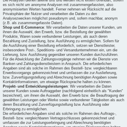
Die Analysen dienen alleine uns und werden nicht extern offenbart, sofern
es sich nicht um anonyme Analysen mit zusammengefassten, also
anonymisierten Werten handelt. Ferner nehmen wir Rücksicht auf die
Privatsphäre der Nutzer und verarbeiten die Daten zu den
Analysezwecken möglichst pseudonym und, sofern machbar, anonym
(z.B. als zusammengefasste Daten).
Shop und E-Commerce
: Wir verarbeiten die Daten unserer Kunden, um
ihnen die Auswahl, den Erwerb, bzw. die Bestellung der gewählten
Produkte, Waren sowie verbundener Leistungen, als auch deren
Bezahlung und Zustellung, bzw. Ausführung zu ermöglichen. Sofern für
die Ausführung einer Bestellung erforderlich, setzen wir Dienstleister,
insbesondere Post-, Speditions- und Versandunternehmen ein, um die
Lieferung, bzw. Ausführung gegenüber unseren Kunden durchzuführen.
Für die Abwicklung der Zahlungsvorgänge nehmen wir die Dienste von
Banken und Zahlungsdienstleistern in Anspruch. Die erforderlichen
Angaben sind als solche im Rahmen des Bestell- bzw. vergleichbaren
Erwerbsvorgangs gekennzeichnet und umfassen die zur Auslieferung,
bzw. Zurverfügungstellung und Abrechnung benötigten Angaben sowie
Kontaktinformationen, um etwaige Rücksprache halten zu können.
Projekt- und Entwicklungsleistungen
: Wir verarbeiten die Daten
unserer Kunden sowie Auftraggeber (nachfolgend einheitlich als "Kunden"
bezeichnet), um ihnen die Auswahl, den Erwerb bzw. die Beauftragung der
gewählten Leistungen oder Werke sowie verbundener Tätigkeiten als auch
deren Bezahlung und Zurverfügungstellung bzw. Ausführung oder
Erbringung zu ermöglichen.
Die erforderlichen Angaben sind als solche im Rahmen des Auftrags-,
Bestell- bzw. vergleichbaren Vertragsschlusses gekennzeichnet und
umfassen die zur Leistungserbringung und Abrechnung benötigten