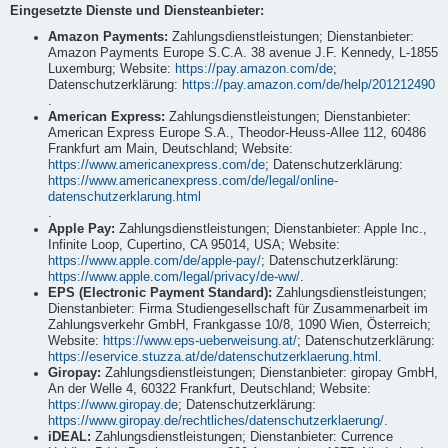
Eingesetzte Dienste und Diensteanbieter:
Amazon Payments:
Zahlungsdienstleistungen; Dienstanbieter:
Amazon Payments Europe S.C.A. 38 avenue J.F. Kennedy, L-1855
Luxemburg; Website:
https://pay.amazon.com/de
;
Datenschutzerklärung:
https://pay.amazon.com/de/help/201212490
.
American Express:
Zahlungsdienstleistungen; Dienstanbieter:
American Express Europe S.A., Theodor-Heuss-Allee 112, 60486
Frankfurt am Main, Deutschland; Website:
https://www.americanexpress.com/de
; Datenschutzerklärung:
https://www.americanexpress.com/de/legal/online-
datenschutzerklarung.html
.
Apple Pay:
Zahlungsdienstleistungen; Dienstanbieter: Apple Inc.,
Infinite Loop, Cupertino, CA 95014, USA; Website:
https://www.apple.com/de/apple-pay/
; Datenschutzerklärung:
https://www.apple.com/legal/privacy/de-ww/
.
EPS (Electronic Payment Standard):
Zahlungsdienstleistungen;
Dienstanbieter: Firma Studiengesellschaft für Zusammenarbeit im
Zahlungsverkehr GmbH, Frankgasse 10/8, 1090 Wien, Österreich;
Website:
https://www.eps-ueberweisung.at/
; Datenschutzerklärung:
https://eservice.stuzza.at/de/datenschutzerklaerung.html
.
Giropay:
Zahlungsdienstleistungen; Dienstanbieter: giropay GmbH,
An der Welle 4, 60322 Frankfurt, Deutschland; Website:
https://www.giropay.de
; Datenschutzerklärung:
https://www.giropay.de/rechtliches/datenschutzerklaerung/
.
iDEAL:
Zahlungsdienstleistungen; Dienstanbieter: Currence