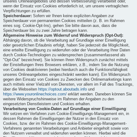
unseres Onlineangebotes und dessen Verbesserung) verarbeitet oder,
wenn der Einsatz von Cookies erforderlich ist, um unsere vertraglichen
Verpflichtungen zu erfüllen.
Speicherdauer:
Sofern wir Ihnen keine expliziten Angaben zur
Speicherdauer von permanenten Cookies mitteilen (z. B. im Rahmen
eines sog. Cookie-Opt-Ins), gehen Sie bitte davon aus, dass die
Speicherdauer bis zu zwei Jahre betragen kann.
Allgemeine Hinweise zum Widerruf und Widerspruch (Opt-Out):
Abhängig davon, ob die Verarbeitung auf Grundlage einer Einwilligung
oder gesetzlichen Erlaubnis erfolgt, haben Sie jederzeit die Möglichkeit,
eine erteilte Einwilligung zu widerrufen oder der Verarbeitung Ihrer Daten
durch Cookie-Technologien zu widersprechen (zusammenfassend als
"Opt-Out" bezeichnet). Sie können Ihren Widerspruch zunächst mittels
der Einstellungen Ihres Browsers erklären, z.B., indem Sie die Nutzung
von Cookies deaktivieren (wobei hierdurch auch die Funktionsfähigkeit
unseres Onlineangebotes eingeschränkt werden kann). Ein Widerspruch
gegen den Einsatz von Cookies zu Zwecken des Onlinemarketings kann
auch mittels einer Vielzahl von Diensten, vor allem im Fall des Trackings,
über die Webseiten
https://optout.aboutads.info
und
https://www.youronlinechoices.com/
erklärt werden. Daneben können Sie
weitere Widerspruchshinweise im Rahmen der Angaben zu den
eingesetzten Dienstleistern und Cookies erhalten.
Verarbeitung von Cookie-Daten auf Grundlage einer Einwilligung
:
Wir setzen ein Verfahren zum Cookie-Einwilligungs-Management ein, in
dessen Rahmen die Einwilligungen der Nutzer in den Einsatz von
Cookies, bzw. der im Rahmen des Cookie-Einwilligungs-Management-
Verfahrens genannten Verarbeitungen und Anbieter eingeholt sowie von
den Nutzern verwaltet und widerrufen werden können. Hierbei wird die