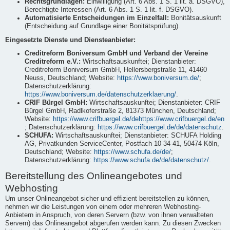
Rechtsgrundlagen:
Einwilligung (Art. 6 Abs. 1 S. 1 lit. a. DSGVO),
Berechtigte Interessen (Art. 6 Abs. 1 S. 1 lit. f. DSGVO).
Automatisierte Entscheidungen im Einzelfall:
Bonitätsauskunft
(Entscheidung auf Grundlage einer Bonitätsprüfung).
Eingesetzte Dienste und Diensteanbieter:
Creditreform Boniversum GmbH und Verband der Vereine
Creditreform e.V.:
Wirtschaftsauskunftei; Dienstanbieter:
Creditreform Boniversum GmbH, Hellersbergstraße 11, 41460
Neuss, Deutschland; Website:
https://www.boniversum.de/
;
Datenschutzerklärung:
https://www.boniversum.de/datenschutzerklaerung/
.
CRIF Bürgel GmbH:
Wirtschaftsauskunftei; Dienstanbieter: CRIF
Bürgel GmbH, Radlkoferstraße 2, 81373 München, Deutschland;
Website:
https://www.crifbuergel.de/dehttps://www.crifbuergel.de/en
; Datenschutzerklärung:
https://www.crifbuergel.de/de/datenschutz
.
SCHUFA:
Wirtschaftsauskunftei; Dienstanbieter: SCHUFA Holding
AG, Privatkunden ServiceCenter, Postfach 10 34 41, 50474 Köln,
Deutschland; Website:
https://www.schufa.de/de/
;
Datenschutzerklärung:
https://www.schufa.de/de/datenschutz/
.
Bereitstellung des Onlineangebotes und
Webhosting
Um unser Onlineangebot sicher und effizient bereitstellen zu können,
nehmen wir die Leistungen von einem oder mehreren Webhosting-
Anbietern in Anspruch, von deren Servern (bzw. von ihnen verwalteten
Servern) das Onlineangebot abgerufen werden kann. Zu diesen Zwecken