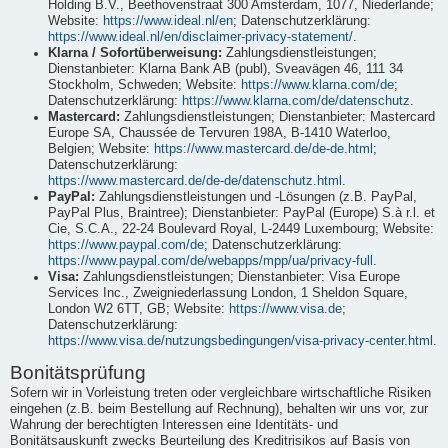
Holding B.V., Beethovenstraat 300 Amsterdam, 1077, Niederlande;
Website:
https://www.ideal.nl/en
; Datenschutzerklärung:
https://www.ideal.nl/en/disclaimer-privacy-statement/
.
Klarna / Sofortüberweisung:
Zahlungsdienstleistungen;
Dienstanbieter: Klarna Bank AB (publ), Sveavägen 46, 111 34
Stockholm, Schweden; Website:
https://www.klarna.com/de
;
Datenschutzerklärung:
https://www.klarna.com/de/datenschutz
.
Mastercard:
Zahlungsdienstleistungen; Dienstanbieter: Mastercard
Europe SA, Chaussée de Tervuren 198A, B-1410 Waterloo,
Belgien; Website:
https://www.mastercard.de/de-de.html
;
Datenschutzerklärung:
https://www.mastercard.de/de-de/datenschutz.html
.
PayPal:
Zahlungsdienstleistungen und -Lösungen (z.B. PayPal,
PayPal Plus, Braintree); Dienstanbieter: PayPal (Europe) S.à r.l. et
Cie, S.C.A., 22-24 Boulevard Royal, L-2449 Luxembourg; Website:
https://www.paypal.com/de
; Datenschutzerklärung:
https://www.paypal.com/de/webapps/mpp/ua/privacy-full
.
Visa:
Zahlungsdienstleistungen; Dienstanbieter: Visa Europe
Services Inc., Zweigniederlassung London, 1 Sheldon Square,
London W2 6TT, GB; Website:
https://www.visa.de
;
Datenschutzerklärung:
https://www.visa.de/nutzungsbedingungen/visa-privacy-center.html
.
Bonitätsprüfung
Sofern wir in Vorleistung treten oder vergleichbare wirtschaftliche Risiken
eingehen (z.B. beim Bestellung auf Rechnung), behalten wir uns vor, zur
Wahrung der berechtigten Interessen eine Identitäts- und
Bonitätsauskunft zwecks Beurteilung des Kreditrisikos auf Basis von