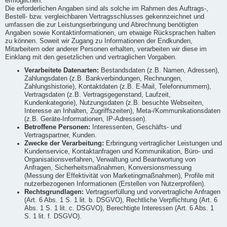
ermöglichen.
Die erforderlichen Angaben sind als solche im Rahmen des Auftrags-,
Bestell- bzw. vergleichbaren Vertragsschlusses gekennzeichnet und
umfassen die zur Leistungserbringung und Abrechnung benötigten
Angaben sowie Kontaktinformationen, um etwaige Rücksprachen halten
zu können. Soweit wir Zugang zu Informationen der Endkunden,
Mitarbeitern oder anderer Personen erhalten, verarbeiten wir diese im
Einklang mit den gesetzlichen und vertraglichen Vorgaben.
Verarbeitete Datenarten:
Bestandsdaten (z.B. Namen, Adressen),
Zahlungsdaten (z.B. Bankverbindungen, Rechnungen,
Zahlungshistorie), Kontaktdaten (z.B. E-Mail, Telefonnummern),
Vertragsdaten (z.B. Vertragsgegenstand, Laufzeit,
Kundenkategorie), Nutzungsdaten (z.B. besuchte Webseiten,
Interesse an Inhalten, Zugriffszeiten), Meta-/Kommunikationsdaten
(z.B. Geräte-Informationen, IP-Adressen).
Betroffene Personen:
Interessenten, Geschäfts- und
Vertragspartner, Kunden.
Zwecke der Verarbeitung:
Erbringung vertraglicher Leistungen und
Kundenservice, Kontaktanfragen und Kommunikation, Büro- und
Organisationsverfahren, Verwaltung und Beantwortung von
Anfragen, Sicherheitsmaßnahmen, Konversionsmessung
(Messung der Effektivität von Marketingmaßnahmen), Profile mit
nutzerbezogenen Informationen (Erstellen von Nutzerprofilen).
Rechtsgrundlagen:
Vertragserfüllung und vorvertragliche Anfragen
(Art. 6 Abs. 1 S. 1 lit. b. DSGVO), Rechtliche Verpflichtung (Art. 6
Abs. 1 S. 1 lit. c. DSGVO), Berechtigte Interessen (Art. 6 Abs. 1
S. 1 lit. f. DSGVO).