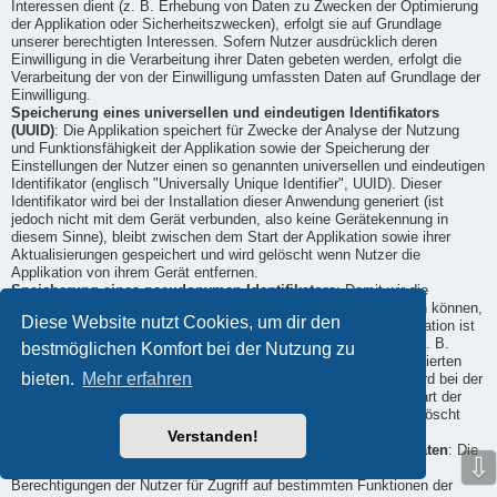
Interessen dient (z. B. Erhebung von Daten zu Zwecken der Optimierung
der Applikation oder Sicherheitszwecken), erfolgt sie auf Grundlage
unserer berechtigten Interessen. Sofern Nutzer ausdrücklich deren
Einwilligung in die Verarbeitung ihrer Daten gebeten werden, erfolgt die
Verarbeitung der von der Einwilligung umfassten Daten auf Grundlage der
Einwilligung.
Speicherung eines universellen und eindeutigen Identifikators
(UUID)
: Die Applikation speichert für Zwecke der Analyse der Nutzung
und Funktionsfähigkeit der Applikation sowie der Speicherung der
Einstellungen der Nutzer einen so genannten universellen und eindeutigen
Identifikator (englisch "Universally Unique Identifier", UUID). Dieser
Identifikator wird bei der Installation dieser Anwendung generiert (ist
jedoch nicht mit dem Gerät verbunden, also keine Gerätekennung in
diesem Sinne), bleibt zwischen dem Start der Applikation sowie ihrer
Aktualisierungen gespeichert und wird gelöscht wenn Nutzer die
Applikation von ihrem Gerät entfernen.
Speicherung eines pseudonymen Identifikators
: Damit wir die
Applikation bereitstellen und ihre Funktionsfähigkeit sicherstellen können,
Diese Website nutzt Cookies, um dir den
verwenden wir einen pseudonymen Identifikator. Der die Identifikation ist
ein mathematischer Wert (d. h. es werden keine Klardaten, wie z. B.
bestmöglichen Komfort bei der Nutzung zu
Namen verwendet), der einem Gerät und/ oder der auf ihm installierten
bieten.
Mehr erfahren
Installation der Applikation zugeordnet ist. Dieser Identifikator wird bei der
Installation dieser Anwendung generiert, bleibt zwischen dem Start der
Applikation sowie ihrer Aktualisierungen gespeichert und wird gelöscht
wenn Nutzer die Applikation von dem Gerät entfernen.
Verstanden!
Geräteberechtigungen für den Zugriff auf Funktionen und Daten
: Die
⇩
Nutzung unserer Applikation oder ihrer Funktionalitäten kann
Berechtigungen der Nutzer für Zugriff auf bestimmten Funktionen der