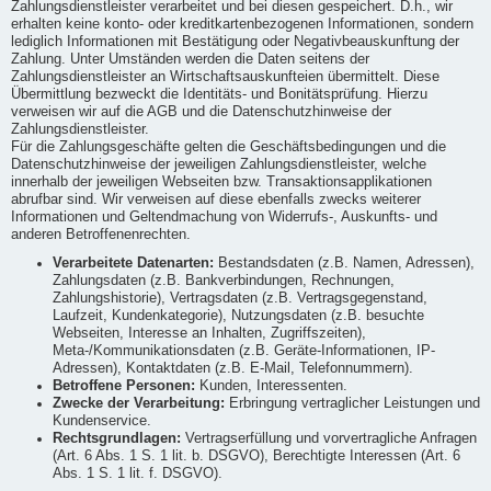
Zahlungsdienstleister verarbeitet und bei diesen gespeichert. D.h., wir
erhalten keine konto- oder kreditkartenbezogenen Informationen, sondern
lediglich Informationen mit Bestätigung oder Negativbeauskunftung der
Zahlung. Unter Umständen werden die Daten seitens der
Zahlungsdienstleister an Wirtschaftsauskunfteien übermittelt. Diese
Übermittlung bezweckt die Identitäts- und Bonitätsprüfung. Hierzu
verweisen wir auf die AGB und die Datenschutzhinweise der
Zahlungsdienstleister.
Für die Zahlungsgeschäfte gelten die Geschäftsbedingungen und die
Datenschutzhinweise der jeweiligen Zahlungsdienstleister, welche
innerhalb der jeweiligen Webseiten bzw. Transaktionsapplikationen
abrufbar sind. Wir verweisen auf diese ebenfalls zwecks weiterer
Informationen und Geltendmachung von Widerrufs-, Auskunfts- und
anderen Betroffenenrechten.
Verarbeitete Datenarten:
Bestandsdaten (z.B. Namen, Adressen),
Zahlungsdaten (z.B. Bankverbindungen, Rechnungen,
Zahlungshistorie), Vertragsdaten (z.B. Vertragsgegenstand,
Laufzeit, Kundenkategorie), Nutzungsdaten (z.B. besuchte
Webseiten, Interesse an Inhalten, Zugriffszeiten),
Meta-/Kommunikationsdaten (z.B. Geräte-Informationen, IP-
Adressen), Kontaktdaten (z.B. E-Mail, Telefonnummern).
Betroffene Personen:
Kunden, Interessenten.
Zwecke der Verarbeitung:
Erbringung vertraglicher Leistungen und
Kundenservice.
Rechtsgrundlagen:
Vertragserfüllung und vorvertragliche Anfragen
(Art. 6 Abs. 1 S. 1 lit. b. DSGVO), Berechtigte Interessen (Art. 6
Abs. 1 S. 1 lit. f. DSGVO).