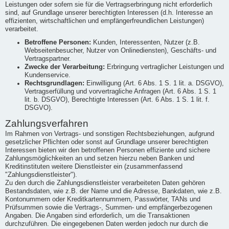
Leistungen oder sofern sie für die Vertragserbringung nicht erforderlich
sind, auf Grundlage unserer berechtigten Interessen (d.h. Interesse an
effizienten, wirtschaftlichen und empfängerfreundlichen Leistungen)
verarbeitet.
Betroffene Personen:
Kunden, Interessenten, Nutzer (z.B.
Webseitenbesucher, Nutzer von Onlinediensten), Geschäfts- und
Vertragspartner.
Zwecke der Verarbeitung:
Erbringung vertraglicher Leistungen und
Kundenservice.
Rechtsgrundlagen:
Einwilligung (Art. 6 Abs. 1 S. 1 lit. a. DSGVO),
Vertragserfüllung und vorvertragliche Anfragen (Art. 6 Abs. 1 S. 1
lit. b. DSGVO), Berechtigte Interessen (Art. 6 Abs. 1 S. 1 lit. f.
DSGVO).
Zahlungsverfahren
Im Rahmen von Vertrags- und sonstigen Rechtsbeziehungen, aufgrund
gesetzlicher Pflichten oder sonst auf Grundlage unserer berechtigten
Interessen bieten wir den betroffenen Personen effiziente und sichere
Zahlungsmöglichkeiten an und setzen hierzu neben Banken und
Kreditinstituten weitere Dienstleister ein (zusammenfassend
"Zahlungsdienstleister").
Zu den durch die Zahlungsdienstleister verarbeiteten Daten gehören
Bestandsdaten, wie z.B. der Name und die Adresse, Bankdaten, wie z.B.
Kontonummern oder Kreditkartennummern, Passwörter, TANs und
Prüfsummen sowie die Vertrags-, Summen- und empfängerbezogenen
Angaben. Die Angaben sind erforderlich, um die Transaktionen
durchzuführen. Die eingegebenen Daten werden jedoch nur durch die