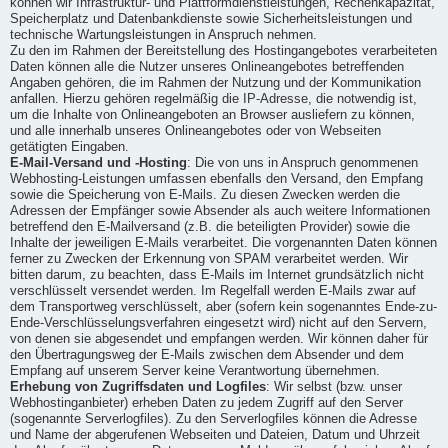
können wir Infrastruktur- und Plattformdienstleistungen, Rechenkapazität,
Speicherplatz und Datenbankdienste sowie Sicherheitsleistungen und
technische Wartungsleistungen in Anspruch nehmen.
Zu den im Rahmen der Bereitstellung des Hostingangebotes verarbeiteten
Daten können alle die Nutzer unseres Onlineangebotes betreffenden
Angaben gehören, die im Rahmen der Nutzung und der Kommunikation
anfallen. Hierzu gehören regelmäßig die IP-Adresse, die notwendig ist,
um die Inhalte von Onlineangeboten an Browser ausliefern zu können,
und alle innerhalb unseres Onlineangebotes oder von Webseiten
getätigten Eingaben.
E-Mail-Versand und -Hosting
: Die von uns in Anspruch genommenen
Webhosting-Leistungen umfassen ebenfalls den Versand, den Empfang
sowie die Speicherung von E-Mails. Zu diesen Zwecken werden die
Adressen der Empfänger sowie Absender als auch weitere Informationen
betreffend den E-Mailversand (z.B. die beteiligten Provider) sowie die
Inhalte der jeweiligen E-Mails verarbeitet. Die vorgenannten Daten können
ferner zu Zwecken der Erkennung von SPAM verarbeitet werden. Wir
bitten darum, zu beachten, dass E-Mails im Internet grundsätzlich nicht
verschlüsselt versendet werden. Im Regelfall werden E-Mails zwar auf
dem Transportweg verschlüsselt, aber (sofern kein sogenanntes Ende-zu-
Ende-Verschlüsselungsverfahren eingesetzt wird) nicht auf den Servern,
von denen sie abgesendet und empfangen werden. Wir können daher für
den Übertragungsweg der E-Mails zwischen dem Absender und dem
Empfang auf unserem Server keine Verantwortung übernehmen.
Erhebung von Zugriffsdaten und Logfiles
: Wir selbst (bzw. unser
Webhostinganbieter) erheben Daten zu jedem Zugriff auf den Server
(sogenannte Serverlogfiles). Zu den Serverlogfiles können die Adresse
und Name der abgerufenen Webseiten und Dateien, Datum und Uhrzeit