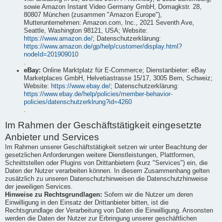
sowie Amazon Instant Video Germany GmbH, Domagkstr. 28,
80807 München (zusammen "Amazon Europe"),
Mutterunternehmen: Amazon.com, Inc., 2021 Seventh Ave,
Seattle, Washington 98121, USA; Website:
https://www.amazon.de/
; Datenschutzerklärung:
https://www.amazon.de/gp/help/customer/display.html?
nodeId=201909010
.
eBay:
Online Marktplatz für E-Commerce; Dienstanbieter: eBay
Marketplaces GmbH, Helvetiastrasse 15/17, 3005 Bern, Schweiz;
Website:
https://www.ebay.de/
; Datenschutzerklärung:
https://www.ebay.de/help/policies/member-behavior-
policies/datenschutzerklrung?id=4260
.
Im Rahmen der Geschäftstätigkeit eingesetzte
Anbieter und Services
Im Rahmen unserer Geschäftstätigkeit setzen wir unter Beachtung der
gesetzlichen Anforderungen weitere Dienstleistungen, Plattformen,
Schnittstellen oder Plugins von Drittanbietern (kurz "Services") ein, die
Daten der Nutzer verarbeiten können. In diesem Zusammenhang gelten
zusätzlich zu unseren Datenschutzhinweisen die Datenschutzhinweise
der jeweiligen Services.
Hinweise zu Rechtsgrundlagen:
Sofern wir die Nutzer um deren
Einwilligung in den Einsatz der Drittanbieter bitten, ist die
Rechtsgrundlage der Verarbeitung von Daten die Einwilligung. Ansonsten
werden die Daten der Nutzer zur Erbringung unserer geschäftlichen