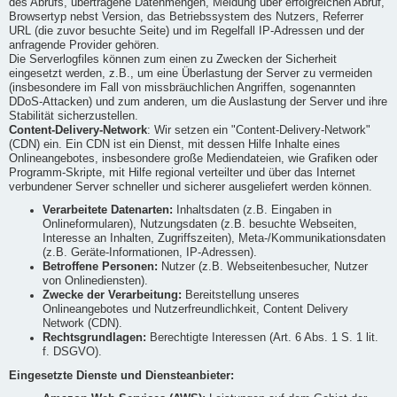
des Abrufs, übertragene Datenmengen, Meldung über erfolgreichen Abruf,
Browsertyp nebst Version, das Betriebssystem des Nutzers, Referrer
URL (die zuvor besuchte Seite) und im Regelfall IP-Adressen und der
anfragende Provider gehören.
Die Serverlogfiles können zum einen zu Zwecken der Sicherheit
eingesetzt werden, z.B., um eine Überlastung der Server zu vermeiden
(insbesondere im Fall von missbräuchlichen Angriffen, sogenannten
DDoS-Attacken) und zum anderen, um die Auslastung der Server und ihre
Stabilität sicherzustellen.
Content-Delivery-Network
: Wir setzen ein "Content-Delivery-Network"
(CDN) ein. Ein CDN ist ein Dienst, mit dessen Hilfe Inhalte eines
Onlineangebotes, insbesondere große Mediendateien, wie Grafiken oder
Programm-Skripte, mit Hilfe regional verteilter und über das Internet
verbundener Server schneller und sicherer ausgeliefert werden können.
Verarbeitete Datenarten:
Inhaltsdaten (z.B. Eingaben in
Onlineformularen), Nutzungsdaten (z.B. besuchte Webseiten,
Interesse an Inhalten, Zugriffszeiten), Meta-/Kommunikationsdaten
(z.B. Geräte-Informationen, IP-Adressen).
Betroffene Personen:
Nutzer (z.B. Webseitenbesucher, Nutzer
von Onlinediensten).
Zwecke der Verarbeitung:
Bereitstellung unseres
Onlineangebotes und Nutzerfreundlichkeit, Content Delivery
Network (CDN).
Rechtsgrundlagen:
Berechtigte Interessen (Art. 6 Abs. 1 S. 1 lit.
f. DSGVO).
Eingesetzte Dienste und Diensteanbieter: