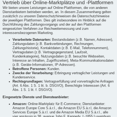
Vertrieb über Online-Marktplätze und -Plattformen
Wir bieten unsere Leistungen auf Online-Plattformen, die von anderen
Dienstanbietern betrieben werden, an. In diesem Zusammenhang gelten
zusätzlich zu unseren Datenschutzhinweisen die Datenschutzhinweise
der jeweiligen Plattformen. Dies gilt insbesondere im Hinblick auf die
Durchführung des Zahlungsvorgangs und der auf den Plattformen
eingesetzten Verfahren zur Reichweitemessung und zum
interessensbezogenen Marketing.
Verarbeitete Datenarten:
Bestandsdaten (z.B. Namen, Adressen),
Zahlungsdaten (z.B. Bankverbindungen, Rechnungen,
Zahlungshistorie), Kontaktdaten (z.B. E-Mail, Telefonnummern),
Vertragsdaten (z.B. Vertragsgegenstand, Laufzeit,
Kundenkategorie), Nutzungsdaten (z.B. besuchte Webseiten,
Interesse an Inhalten, Zugriffszeiten), Meta-/Kommunikationsdaten
(z.B. Geräte-Informationen, IP-Adressen).
Betroffene Personen:
Kunden.
Zwecke der Verarbeitung:
Erbringung vertraglicher Leistungen und
Kundenservice.
Rechtsgrundlagen:
Vertragserfüllung und vorvertragliche Anfragen
(Art. 6 Abs. 1 S. 1 lit. b. DSGVO), Berechtigte Interessen (Art. 6
Abs. 1 S. 1 lit. f. DSGVO).
Eingesetzte Dienste und Diensteanbieter:
Amazon:
Online-Marktplatz für E-Commerce; Dienstanbieter:
Amazon Europe Core S.à.r.l., die Amazon EU S.à.r.l, die Amazon
Services Europe S.à.r.l. und die Amazon Media EU S.à.r.l., alle
vier ansässig in 38, avenue John F. Kennedy, L-1855 Luxemburg,