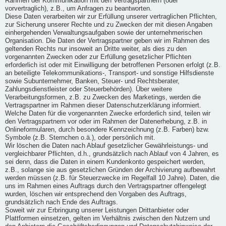
Rahmen der Kommunikation mit den Vertragspartnern (oder
vorvertraglich), z.B., um Anfragen zu beantworten.
Diese Daten verarbeiten wir zur Erfüllung unserer vertraglichen Pflichten,
zur Sicherung unserer Rechte und zu Zwecken der mit diesen Angaben
einhergehenden Verwaltungsaufgaben sowie der unternehmerischen
Organisation. Die Daten der Vertragspartner geben wir im Rahmen des
geltenden Rechts nur insoweit an Dritte weiter, als dies zu den
vorgenannten Zwecken oder zur Erfüllung gesetzlicher Pflichten
erforderlich ist oder mit Einwilligung der betroffenen Personen erfolgt (z.B.
an beteiligte Telekommunikations-, Transport- und sonstige Hilfsdienste
sowie Subunternehmer, Banken, Steuer- und Rechtsberater,
Zahlungsdienstleister oder Steuerbehörden). Über weitere
Verarbeitungsformen, z.B. zu Zwecken des Marketings, werden die
Vertragspartner im Rahmen dieser Datenschutzerklärung informiert.
Welche Daten für die vorgenannten Zwecke erforderlich sind, teilen wir
den Vertragspartnern vor oder im Rahmen der Datenerhebung, z.B. in
Onlineformularen, durch besondere Kennzeichnung (z.B. Farben) bzw.
Symbole (z.B. Sternchen o.ä.), oder persönlich mit.
Wir löschen die Daten nach Ablauf gesetzlicher Gewährleistungs- und
vergleichbarer Pflichten, d.h., grundsätzlich nach Ablauf von 4 Jahren, es
sei denn, dass die Daten in einem Kundenkonto gespeichert werden,
z.B., solange sie aus gesetzlichen Gründen der Archivierung aufbewahrt
werden müssen (z.B. für Steuerzwecke im Regelfall 10 Jahre). Daten, die
uns im Rahmen eines Auftrags durch den Vertragspartner offengelegt
wurden, löschen wir entsprechend den Vorgaben des Auftrags,
grundsätzlich nach Ende des Auftrags.
Soweit wir zur Erbringung unserer Leistungen Drittanbieter oder
Plattformen einsetzen, gelten im Verhältnis zwischen den Nutzern und