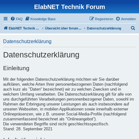
ElabNET Technik Forum
FAQ
Knowledge Base
Registrieren
Anmelden
S
ElabNET Technik Forum
Übersicht über forum.timberwolf.io
Datenschutzerklärung
u
Datenschutzerklärung
c
h
Datenschutzerklärung
e
Einleitung
Mit der folgenden Datenschutzerklärung möchten wir Sie darüber
aufklären, welche Arten Ihrer personenbezogenen Daten (nachfolgend
auch kurz als "Daten“ bezeichnet) wir zu welchen Zwecken und in
welchem Umfang verarbeiten. Die Datenschutzerklärung gilt für alle von
uns durchgeführten Verarbeitungen personenbezogener Daten, sowohl im
Rahmen der Erbringung unserer Leistungen als auch insbesondere auf
unseren Webseiten, in mobilen Applikationen sowie innerhalb externer
Onlinepräsenzen, wie z.B. unserer Social-Media-Profile (nachfolgend
zusammenfassend bezeichnet als "Onlineangebot“).
Die verwendeten Begriffe sind nicht geschlechtsspezifisch.
Stand: 28. September 2021