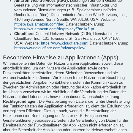
Amazon Web Services (AWS):
Leistungen auf dem Gebiet der
Bereitstellung von informationstechnischer Infrastruktur und
verbundenen Dienstleistungen (z.B. Speicherplatz und/oder
Rechenkapazitäten); Dienstanbieter: Amazon Web Services, Inc.,
410 Terry Avenue North, Seattle WA 98109, USA; Website:
https://aws.amazon.com/de/
; Datenschutzerklärung:
https://aws.amazon.com/de/privacy/?nc1=f_pr
.
Cloudflare:
Content-Delivery-Network (CDN); Dienstanbieter:
Cloudflare, Inc., 101 Townsend St, San Francisco, CA 94107,
USA; Website:
https://www.cloudflare.com
; Datenschutzerklärung:
https://www.cloudflare.com/privacypolicy/
.
Besondere Hinweise zu Applikationen (Apps)
Wir verarbeiten die Daten der Nutzer unserer Applikation, soweit diese
erforderlich sind, um den Nutzern die Applikation sowie deren
Funktionalitäten bereitstellen, deren Sicherheit überwachen und sie
weiterentwickeln zu können. Wir können ferner Nutzer unter Beachtung
der gesetzlichen Vorgaben kontaktieren, sofern die Kommunikation zu
Zwecken der Administration oder Nutzung der Applikation erforderlich ist.
Im Übrigen verweisen wir im Hinblick auf die Verarbeitung der Daten der
Nutzer auf die Datenschutzhinweise in dieser Datenschutzerklärung.
Rechtsgrundlagen:
Die Verarbeitung von Daten, die für die Bereitstellung
der Funktionalitäten der Applikation erforderlich ist, dient der Erfüllung von
vertraglichen Pflichten. Dies gilt auch, wenn die Bereitstellung der
Funktionen eine Berechtigung der Nutzer (z. B. Freigaben von
Gerätefunktionen) voraussetzt. Sofern die Verarbeitung von Daten für die
Bereitstellung der Funktionalitäten der Applikation nicht erforderlich ist,
aber der Sicherheit der Applikation oder unseren betriebswirtschaftlichen