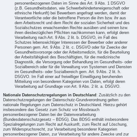
personenbezogenen Daten im Sinne des Art. 9 Abs. 1 DSGVO
(z.B. Gesundheitsdaten, wie Schwerbehinderteneigenschaft oder
ethnische Herkunft) bei Bewerbern angefragt werden, damit der
Verantwortliche oder die betroffene Person die ihm bzw. ihr aus
dem Arbeitsrecht und dem Recht der sozialen Sicherheit und des
Sozialschutzes erwachsenden Rechte ausüben und seinen bzw.
ihren diesbezüglichen Pflichten nachkommen kann, erfolgt deren
Verarbeitung nach Art. 9 Abs. 2 lit. b. DSGVO, im Fall des
Schutzes lebenswichtiger Interessen der Bewerber oder anderer
Personen gem. Art. 9 Abs. 2 lit. c. DSGVO oder für Zwecke der
Gesundheitsvorsorge oder der Arbeitsmedizin, für die Beurteilung
der Arbeitsfähigkeit des Beschäftigten, für die medizinische
Diagnostik, die Versorgung oder Behandlung im Gesundheits- oder
Sozialbereich oder für die Verwaltung von Systemen und Diensten
im Gesundheits- oder Sozialbereich gem. Art. 9 Abs. 2 lit. h.
DSGVO. Im Fall einer auf freiwilliger Einwilligung beruhenden
Mitteilung von besonderen Kategorien von Daten, erfolgt deren
Verarbeitung auf Grundlage von Art. 9 Abs. 2 lit. a. DSGVO.
Nationale Datenschutzregelungen in Deutschland
: Zusätzlich zu den
Datenschutzregelungen der Datenschutz-Grundverordnung gelten
nationale Regelungen zum Datenschutz in Deutschland. Hierzu gehört
insbesondere das Gesetz zum Schutz vor Missbrauch
personenbezogener Daten bei der Datenverarbeitung
(Bundesdatenschutzgesetz – BDSG). Das BDSG enthält insbesondere
Spezialregelungen zum Recht auf Auskunft, zum Recht auf Löschung,
zum Widerspruchsrecht, zur Verarbeitung besonderer Kategorien
personenbezogener Daten, zur Verarbeitung für andere Zwecke und zur