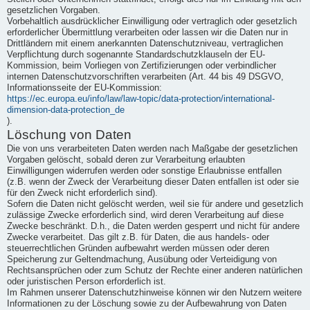
gesetzlichen Vorgaben.
Vorbehaltlich ausdrücklicher Einwilligung oder vertraglich oder gesetzlich
erforderlicher Übermittlung verarbeiten oder lassen wir die Daten nur in
Drittländern mit einem anerkannten Datenschutzniveau, vertraglichen
Verpflichtung durch sogenannte Standardschutzklauseln der EU-
Kommission, beim Vorliegen von Zertifizierungen oder verbindlicher
internen Datenschutzvorschriften verarbeiten (Art. 44 bis 49 DSGVO,
Informationsseite der EU-Kommission:
https://ec.europa.eu/info/law/law-topic/data-protection/international-
dimension-data-protection_de
).
Löschung von Daten
Die von uns verarbeiteten Daten werden nach Maßgabe der gesetzlichen
Vorgaben gelöscht, sobald deren zur Verarbeitung erlaubten
Einwilligungen widerrufen werden oder sonstige Erlaubnisse entfallen
(z.B. wenn der Zweck der Verarbeitung dieser Daten entfallen ist oder sie
für den Zweck nicht erforderlich sind).
Sofern die Daten nicht gelöscht werden, weil sie für andere und gesetzlich
zulässige Zwecke erforderlich sind, wird deren Verarbeitung auf diese
Zwecke beschränkt. D.h., die Daten werden gesperrt und nicht für andere
Zwecke verarbeitet. Das gilt z.B. für Daten, die aus handels- oder
steuerrechtlichen Gründen aufbewahrt werden müssen oder deren
Speicherung zur Geltendmachung, Ausübung oder Verteidigung von
Rechtsansprüchen oder zum Schutz der Rechte einer anderen natürlichen
oder juristischen Person erforderlich ist.
Im Rahmen unserer Datenschutzhinweise können wir den Nutzern weitere
Informationen zu der Löschung sowie zu der Aufbewahrung von Daten