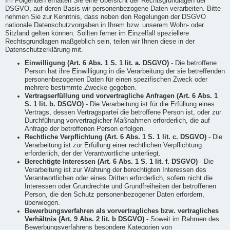
Im Folgenden erhalten Sie eine Übersicht der Rechtsgrundlagen der
DSGVO, auf deren Basis wir personenbezogene Daten verarbeiten. Bitte
nehmen Sie zur Kenntnis, dass neben den Regelungen der DSGVO
nationale Datenschutzvorgaben in Ihrem bzw. unserem Wohn- oder
Sitzland gelten können. Sollten ferner im Einzelfall speziellere
Rechtsgrundlagen maßgeblich sein, teilen wir Ihnen diese in der
Datenschutzerklärung mit.
Einwilligung (Art. 6 Abs. 1 S. 1 lit. a. DSGVO)
- Die betroffene
Person hat ihre Einwilligung in die Verarbeitung der sie betreffenden
personenbezogenen Daten für einen spezifischen Zweck oder
mehrere bestimmte Zwecke gegeben.
Vertragserfüllung und vorvertragliche Anfragen (Art. 6 Abs. 1
S. 1 lit. b. DSGVO)
- Die Verarbeitung ist für die Erfüllung eines
Vertrags, dessen Vertragspartei die betroffene Person ist, oder zur
Durchführung vorvertraglicher Maßnahmen erforderlich, die auf
Anfrage der betroffenen Person erfolgen.
Rechtliche Verpflichtung (Art. 6 Abs. 1 S. 1 lit. c. DSGVO)
- Die
Verarbeitung ist zur Erfüllung einer rechtlichen Verpflichtung
erforderlich, der der Verantwortliche unterliegt.
Berechtigte Interessen (Art. 6 Abs. 1 S. 1 lit. f. DSGVO)
- Die
Verarbeitung ist zur Wahrung der berechtigten Interessen des
Verantwortlichen oder eines Dritten erforderlich, sofern nicht die
Interessen oder Grundrechte und Grundfreiheiten der betroffenen
Person, die den Schutz personenbezogener Daten erfordern,
überwiegen.
Bewerbungsverfahren als vorvertragliches bzw. vertragliches
Verhältnis (Art. 9 Abs. 2 lit. b DSGVO)
- Soweit im Rahmen des
Bewerbungsverfahrens besondere Kategorien von