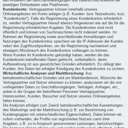
den Anbietern die Geschäftsbedingungen und Datenschutzhinweise der
jeweiligen Drittanbieter oder Plattformen.
Kundenkonto
: Vertragspartner können innerhalb unseres
Onlineangebotes ein Konto anlegen (z.B. Kunden- bzw. Nutzerkonto, kurz
"Kundenkonto"). Falls die Registrierung eines Kundenkontos erforderlich
ist, werden Vertragspartner hierauf ebenso hingewiesen wie auf die für die
Registrierung erforderlichen Angaben. Die Kundenkonten sind nicht
öffentlich und können von Suchmaschinen nicht indexiert werden. Im
Rahmen der Registrierung sowie anschließender Anmeldungen und
Nutzungen des Kundenkontos speichern wir die IP-Adressen der Kunden
nebst den Zugriffszeitpunkten, um die Registrierung nachweisen und
etwaigem Missbrauch des Kundenkontos vorbeugen zu können.
Wenn Kunden ihr Kundenkonto gekündigt haben, werden die das
Kundenkonto betreffenden Daten gelöscht, vorbehaltlich, deren
Aufbewahrung ist aus gesetzlichen Gründen erforderlich. Es obliegt den
Kunden, ihre Daten bei erfolgter Kündigung des Kundenkontos zu sichern.
Wirtschaftliche Analysen und Marktforschung
: Aus
betriebswirtschaftlichen Gründen und um Markttendenzen, Wünsche der
Vertragspartner und Nutzer erkennen zu können, analysieren wir die uns
vorliegenden Daten zu Geschäftsvorgängen, Verträgen, Anfragen, etc.,
wobei in die Gruppe der betroffenen Personen Vertragspartner,
Interessenten, Kunden, Besucher und Nutzer unseres Onlineangebotes
fallen können.
Die Analysen erfolgen zum Zweck betriebswirtschaftlicher Auswertungen,
des Marketings und der Marktforschung (z.B. zur Bestimmung von
Kundengruppen mit unterschiedlichen Eigenschaften). Dabei können wir,
sofern vorhanden, die Profile von registrierten Nutzern samt ihrer
Angaben, z.B. zu in Anspruch genommenen Leistungen, berücksichtigen.