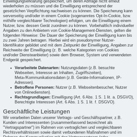
Einwilligungserklärung gespeichert, um deren Abfrage nicht erneut
wiederholen zu müssen und die Einwilligung entsprechend der
gesetzlichen Verpflichtung nachweisen zu können. Die Speicherung kann
serverseitig und/oder in einem Cookie (sogenanntes Opt-In-Cookie, bzw.
mithilfe vergleichbarer Technologien) erfolgen, um die Einwilligung einem
Nutzer, bzw. dessen Gerät zuordnen zu können. Vorbehaltlich individueller
Angaben zu den Anbietern von Cookie-Management-Diensten, gelten die
folgenden Hinweise: Die Dauer der Speicherung der Einwilligung kann bis
zu zwei Jahren betragen. Hierbei wird ein pseudonymer Nutzer-
Identifikator gebildet und mit dem Zeitpunkt der Einwilligung, Angaben zur
Reichweite der Einwilligung (z. B. welche Kategorien von Cookies
und/oder Diensteanbieter) sowie dem Browser, System und verwendeten
Endgerät gespeichert.
Verarbeitete Datenarten:
Nutzungsdaten (z.B. besuchte
Webseiten, Interesse an Inhalten, Zugriffszeiten),
Meta-/Kommunikationsdaten (z.B. Geräte-Informationen, IP-
Adressen).
Betroffene Personen:
Nutzer (z.B. Webseitenbesucher, Nutzer
von Onlinediensten).
Rechtsgrundlagen:
Einwilligung (Art. 6 Abs. 1 S. 1 lit. a. DSGVO),
Berechtigte Interessen (Art. 6 Abs. 1 S. 1 lit. f. DSGVO).
Geschäftliche Leistungen
Wir verarbeiten Daten unserer Vertrags- und Geschäftspartner, z.B.
Kunden und Interessenten (zusammenfassend bezeichnet als
"Vertragspartner") im Rahmen von vertraglichen und vergleichbaren
Rechtsverhältnissen sowie damit verbundenen Maßnahmen und im